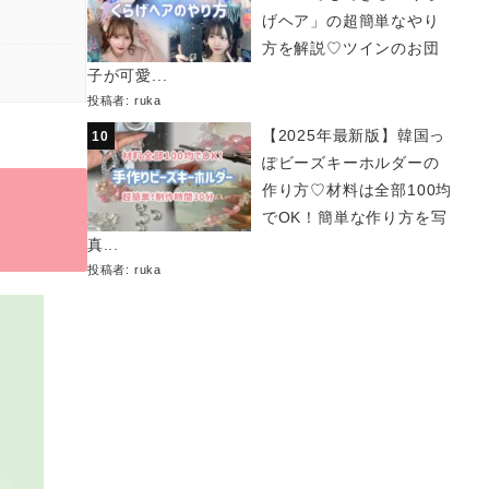
げヘア」の超簡単なやり
方を解説♡ツインのお団
子が可愛...
投稿者:
ruka
【2025年最新版】韓国っ
ぽビーズキーホルダーの
作り方♡材料は全部100均
♡
でOK！簡単な作り方を写
真...
投稿者:
ruka