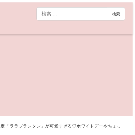
検
検索
索
限定「ララプランタン」が可愛すぎる♡ホワイトデーやちょっ