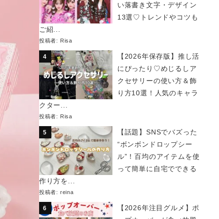
い落書き文字・デザイン
13選♡トレンドやコツも
ご紹...
投稿者:
Risa
【2026年保存版】推し活
にぴったり♡めじるしア
クセサリーの使い方＆飾
り方10選！人気のキャラ
クター...
投稿者:
Risa
【話題】SNSでバズった
“ボンボンドロップシー
ル”！百均のアイテムを使
って簡単に自宅でできる
作り方を...
投稿者:
reina
【2026年注目グルメ】ポ