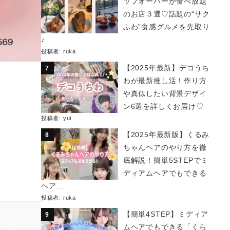
ップオーバーが食べ放題
のお店３選♡話題の“サク
ふわ”食感グルメを先取り
♪
投稿者:
ruka
【2025年最新】デコうち
わが最新推し活！作り方
や真似したい背景デザイ
ン6選を詳しくお届け♡
投稿者:
yui
【2025年最新版】くるみ
ちゃんヘアのやり方を徹
底解説！簡単5STEPでミ
ディアムヘアでもできる
ヘア...
投稿者:
ruka
【簡単4STEP】ミディア
ムヘアでもできる「くら