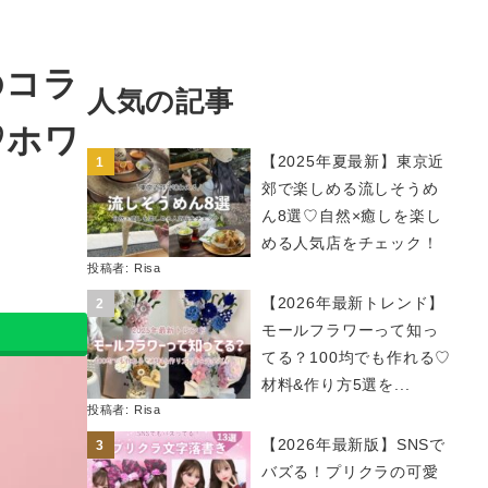
のコラ
人気の記事
♡ホワ
【2025年夏最新】東京近
郊で楽しめる流しそうめ
ん8選♡自然×癒しを楽し
める人気店をチェック！
投稿者:
Risa
【2026年最新トレンド】
モールフラワーって知っ
てる？100均でも作れる♡
材料&作り方5選を...
投稿者:
Risa
【2026年最新版】SNSで
バズる！プリクラの可愛