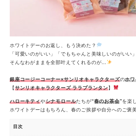
ホワイトデーのお返し、もう決めた？
「可愛いのがいい」「でもちゃんと美味しいのがいい
そんなわがままを全部叶えてくれるのが…
銀座コージーコーナー×サンリオキャラクターズ
の
ホワ
【
サンリオキャラクターズ ララプランタン
】
ハローキティ
や
シナモロール
たちが
“
春のお茶会
”
を楽
ホワイトデーはもちろん、春のご挨拶や自分へのご褒
目次