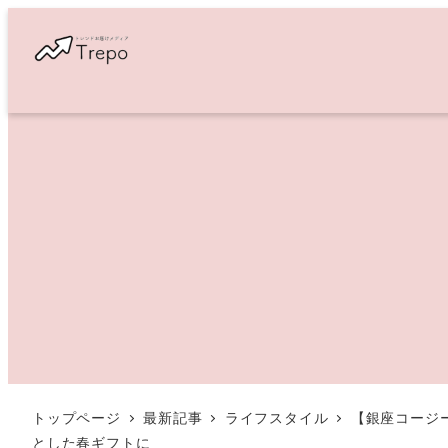
メ
イ
ン
コ
ン
テ
ン
ツ
へ
移
動
トップページ
最新記事
ライフスタイル
【銀座コージ
とした春ギフトに