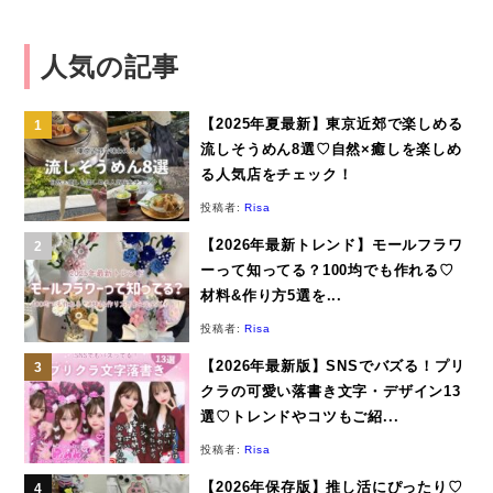
人気の記事
【2025年夏最新】東京近郊で楽しめる
流しそうめん8選♡自然×癒しを楽しめ
る人気店をチェック！
投稿者:
Risa
【2026年最新トレンド】モールフラワ
ーって知ってる？100均でも作れる♡
材料&作り方5選を...
投稿者:
Risa
【2026年最新版】SNSでバズる！プリ
クラの可愛い落書き文字・デザイン13
選♡トレンドやコツもご紹...
投稿者:
Risa
【2026年保存版】推し活にぴったり♡