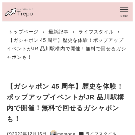
メ
イ
MENU
ン
コ
トップページ
最新記事
ライフスタイル
ン
【ガシャポン 45 周年】歴史を体験！ポップアップ
テ
ン
イベントがJR 品川駅構内で開催！無料で回せるガシ
ツ
ャポンも！
へ
移
動
【ガシャポン 45 周年】歴史を体験！
ポップアップイベントがJR 品川駅構
内で開催！無料で回せるガシャポン
も！
カテゴリー
2022年12月15日
momona
ライフスタイル