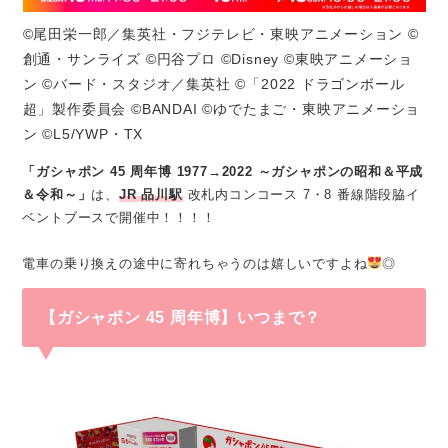
©尾田栄一郎／集英社・フジテレビ・東映アニメーション ©
創通・サンライズ ©円谷プロ ©Disney ©東映アニメーショ
ン ©バード・スタジオ／集英社 ©「2022 ドラゴンボール
超」製作委員会 ©BANDAI ©ゆでたまご・東映アニメーショ
ン ©L5/YWP・TX
「ガシャポン 45 周年博 1977→2022 ～ガシャポンの昭和＆平成
＆令和～」
は、
JR 品川駅
改札内コンコース 7・8 番線階段脇イ
ベントブースで開催中！！！！
電車の乗り換えの途中に寄れちゃうのは嬉しいですよね
◎
【ガシャポン 45 周年博】いつまで？