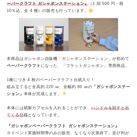
ーパークラフト ガシャポンステーション』
（1 回 500 円・税
10％込、全 4 種）の販売も行っています。
本商品はガシャポン自販機「ガシャポンステーション」が初めて
ペーパークラフト
になった、「フラットガシャポン」専用商品。
1種につき 4 枚のペーパークラフト台紙入り！
組み立てると全高約 220 ㎜、全幅約 80 ㎜の
「ガシャポンステー
ション」
本体が完成します。
本体には紙製カプセルを入れることができ、
ハンドルを回すと出
てくる仕様
となっています。
『ガシャポンペーパークラフト ガシャポンステーション』
※イベント実施時間帯のみの販売、なくなり次第終了。並び列が