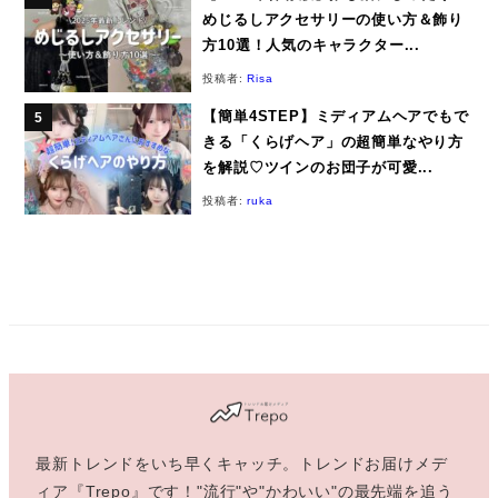
めじるしアクセサリーの使い方＆飾り
方10選！人気のキャラクター...
投稿者:
Risa
【簡単4STEP】ミディアムヘアでもで
きる「くらげヘア」の超簡単なやり方
を解説♡ツインのお団子が可愛...
投稿者:
ruka
最新トレンドをいち早くキャッチ。トレンドお届けメデ
ィア『Trepo』です！"流行"や"かわいい"の最先端を追う