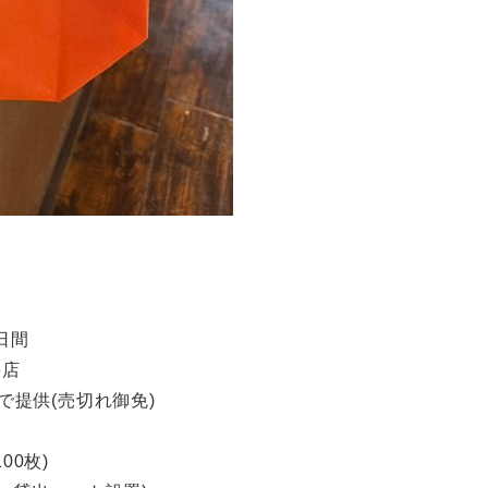
3日間
海店
で提供(売切れ御免)
0枚)