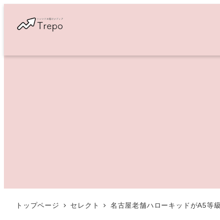
メ
イ
ン
コ
ン
テ
ン
ツ
へ
移
動
トップページ
セレクト
名古屋老舗ハローキッドがA5等級