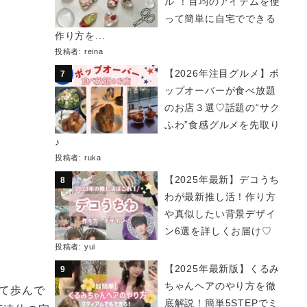
ル”！百均のアイテムを使
って簡単に自宅でできる
作り方を...
投稿者:
reina
【2026年注目グルメ】ポ
ップオーバーが食べ放題
のお店３選♡話題の“サク
ふわ”食感グルメを先取り
♪
投稿者:
ruka
【2025年最新】デコうち
わが最新推し活！作り方
や真似したい背景デザイ
ン6選を詳しくお届け♡
投稿者:
yui
【2025年最新版】くるみ
ちゃんヘアのやり方を徹
して歩んで
底解説！簡単5STEPでミ