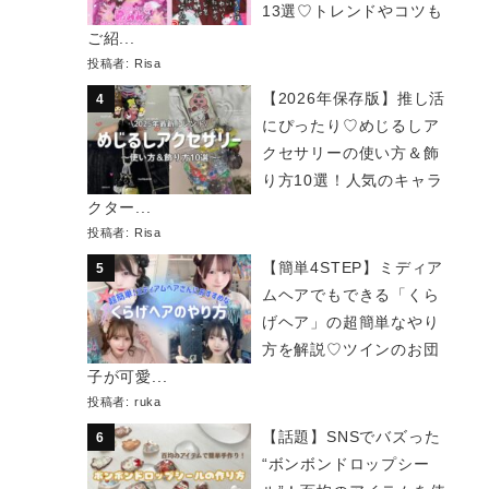
13選♡トレンドやコツも
ご紹...
投稿者:
Risa
【2026年保存版】推し活
にぴったり♡めじるしア
クセサリーの使い方＆飾
り方10選！人気のキャラ
クター...
投稿者:
Risa
【簡単4STEP】ミディア
ムヘアでもできる「くら
げヘア」の超簡単なやり
方を解説♡ツインのお団
子が可愛...
投稿者:
ruka
【話題】SNSでバズった
“ボンボンドロップシー