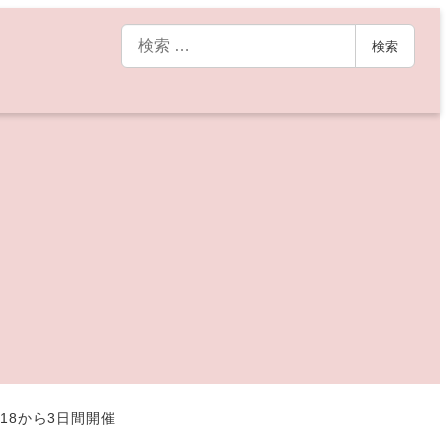
検
検索
索
18から3日間開催