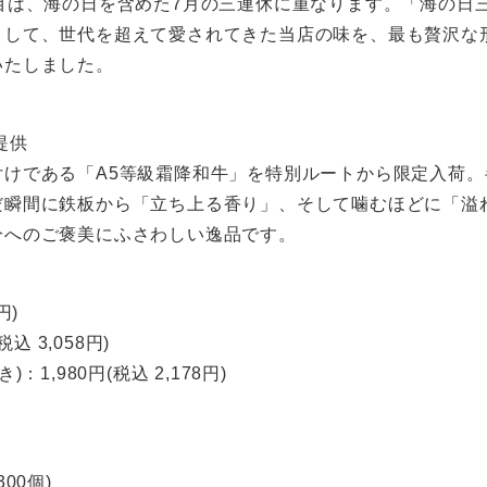
目は、海の日を含めた7月の三連休に重なります。「海の日
として、世代を超えて愛されてきた当店の味を、最も贅沢な
いたしました。
提供
けである「A5等級霜降和牛」を特別ルートから限定入荷。
だ瞬間に鉄板から「立ち上る香り」、そして噛むほどに「溢
分へのご褒美にふさわしい逸品です。
円)
 3,058円)
,980円(税込 2,178円)
00個)