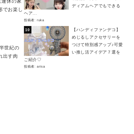
三連休の家
ディアムヘアでもできる
形でお楽し
ヘア...
投稿者:
ruka
【ハンディファンデコ】
めじるしアクセサリーを
つけて特別感アップ♪可愛
半世紀の
い推し活アイデア７選を
れ出す肉
ご紹介♡
投稿者:
arisa