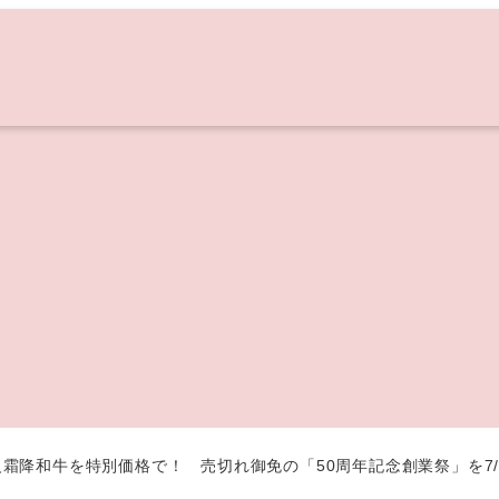
霜降和牛を特別価格で！ 売切れ御免の「50周年記念創業祭」を7/