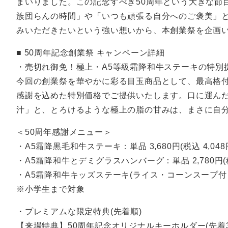
まいりました。この記念すべき50周年という大きな節
族団らんの時間」や「いつも頑張る自分へのご褒美」
みいただきたいという強い想いから、本創業祭を企画
■ 50周年記念創業祭 キャンペーン詳細
・売切れ御免！極上・A5等級霜降和牛ステーキの特別
今回の創業祭を華やかに彩る目玉商品として、最高格付
感謝を込めた特別価格でご提供いたします。口に運ん
汁」と、とろけるような極上の脂の甘みは、まさに自
＜50周年感謝メニュー＞
・A5霜降黒毛和牛ステーキ：単品 3,680円(税込 4,048
・A5霜降和牛とデミグラスハンバーグ：単品 2,780円(税込
・A5霜降和牛キッズステーキ(ライス・コーンスープ付き)：1
※小学生まで対象
・プレミアムな限定特典(先着順)
【来場特典】50周年記念オリジナルキーホルダー(先着3