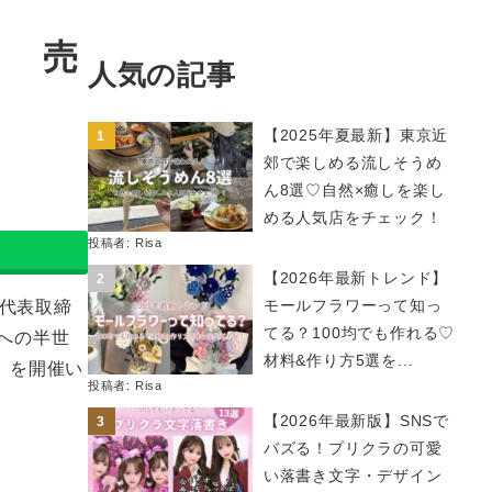
！ 売
人気の記事
【2025年夏最新】東京近
郊で楽しめる流しそうめ
ん8選♡自然×癒しを楽し
める人気店をチェック！
投稿者:
Risa
【2026年最新トレンド】
モールフラワーって知っ
代表取締
てる？100均でも作れる♡
様への半世
材料&作り方5選を...
祭」を開催い
投稿者:
Risa
【2026年最新版】SNSで
バズる！プリクラの可愛
い落書き文字・デザイン