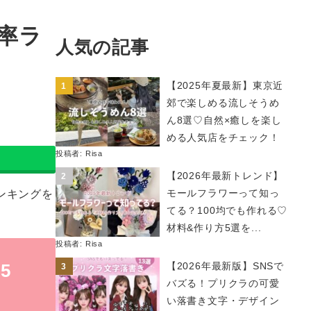
率ラ
人気の記事
【2025年夏最新】東京近
郊で楽しめる流しそうめ
ん8選♡自然×癒しを楽し
める人気店をチェック！
投稿者:
Risa
【2026年最新トレンド】
モールフラワーって知っ
ンキングを
てる？100均でも作れる♡
材料&作り方5選を...
投稿者:
Risa
【2026年最新版】SNSで
5
バズる！プリクラの可愛
い落書き文字・デザイン