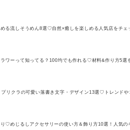
しめる流しそうめん8選♡自然×癒しを楽しめる人気店をチェ
ラワーって知ってる？100均でも作れる♡材料&作り方5選を.
る！プリクラの可愛い落書き文字・デザイン13選♡トレンド
たり♡めじるしアクセサリーの使い方＆飾り方10選！人気の