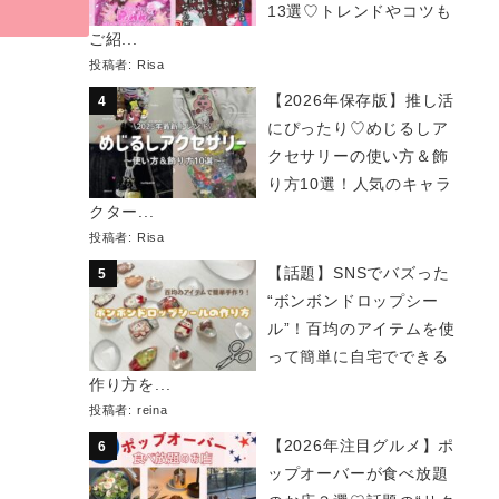
13選♡トレンドやコツも
ご紹...
投稿者:
Risa
【2026年保存版】推し活
にぴったり♡めじるしア
クセサリーの使い方＆飾
り方10選！人気のキャラ
クター...
投稿者:
Risa
【話題】SNSでバズった
“ボンボンドロップシー
ル”！百均のアイテムを使
って簡単に自宅でできる
作り方を...
投稿者:
reina
【2026年注目グルメ】ポ
ップオーバーが食べ放題