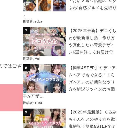
のお店３選♡話題の“サク
ふわ”食感グルメを先取り
♪
投稿者:
ruka
【2025年最新】デコうち
わが最新推し活！作り方
や真似したい背景デザイ
ン6選を詳しくお届け♡
投稿者:
yui
のではござ
【簡単4STEP】ミディア
ムヘアでもできる「くら
げヘア」の超簡単なやり
方を解説♡ツインのお団
子が可愛...
投稿者:
ruka
【2025年最新版】くるみ
ちゃんヘアのやり方を徹
底解説！簡単5STEPでミ