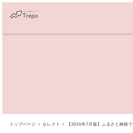
メ
イ
ン
コ
ン
テ
ン
ツ
へ
移
動
トップページ
セレクト
【2026年7月版】ふるさと納