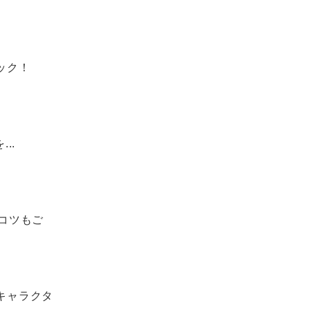
ック！
..
やコツもご
キャラクタ