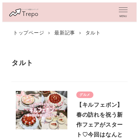
メ
イ
MENU
ン
コ
トップページ
最新記事
タルト
ン
テ
ン
ツ
タルト
へ
移
動
グルメ
【キルフェボン】
春の訪れを祝う新
作フェアがスター
ト♡今回はなんと