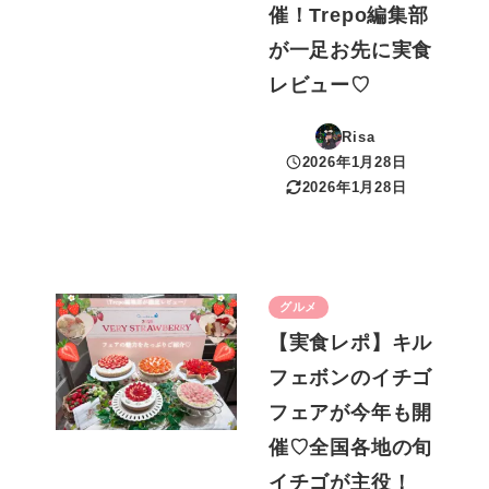
催！Trepo編集部
が一足お先に実食
レビュー♡
Risa
2026年1月28日
投稿日
2026年1月28日
更新日
グルメ
【実食レポ】キル
フェボンのイチゴ
フェアが今年も開
催♡全国各地の旬
イチゴが主役！