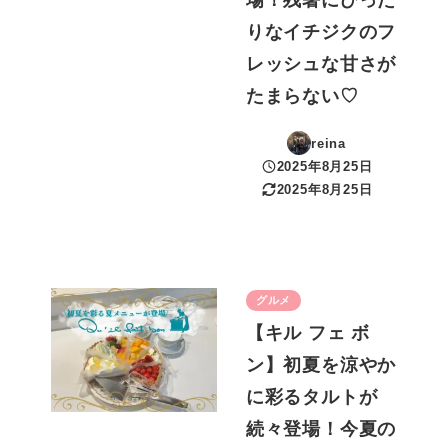
場！残暑にぴった
りなイチジクのフ
レッシュな甘さが
たまらない♡
reina
2025年8月25日
投稿日
2025年8月25日
更新日
グルメ
【キル フェ ボ
ン】初夏を涼やか
に彩るタルトが
続々登場！今夏の