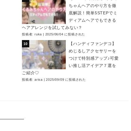
ちゃんヘアのやり方を徹
底解説！簡単5STEPでミ
ディアムヘアでもできる
ヘアアレンジを試してみない？
投稿者:
ruka
|
2025/06/04 に投稿された
【ハンディファンデコ】
めじるしアクセサリーを
つけて特別感アップ♪可愛
い推し活アイデア７選を
ご紹介♡
投稿者:
arisa
|
2025/09/09 に投稿された