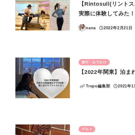
【Rintosull(リ
実際に体験してみた
nana
2022年2月21日
投稿日
旅行・おでかけ
【2022年関東】泊
Trepo編集部
2021年1
投稿日
グルメ