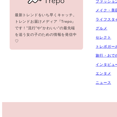
ファッショ
メイク・美
最新トレンドをいち早くキャッチ。
ライフスタ
トレンドお届けメディア『Trepo』
です！"流行"や"かわいい"の最先端
グルメ
を追う女の子のための情報を発信中
セレクト
♡
トレポガー
旅行・おで
インタビュ
エンタメ
ニュース