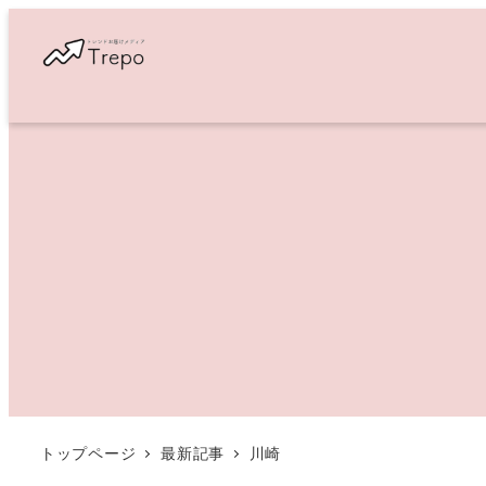
メ
イ
ン
コ
ン
テ
ン
ツ
へ
移
動
トップページ
最新記事
川崎