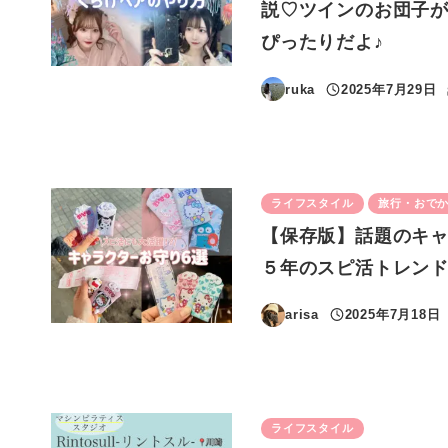
説♡ツインのお団子
ぴったりだよ♪
ruka
2025年7月29日
投稿日
ライフスタイル
旅行・おで
【保存版】話題のキャ
５年のスピ活トレンド
arisa
2025年7月18日
投稿日
ライフスタイル