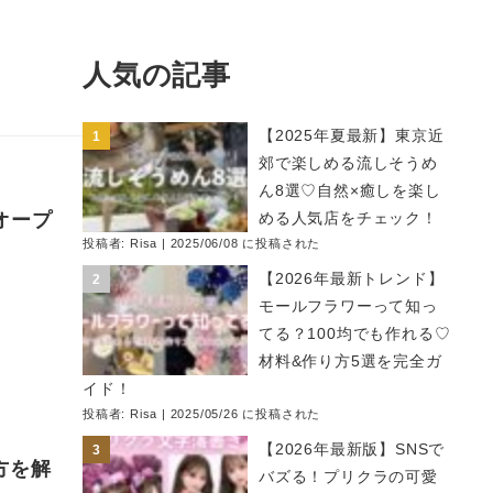
人気の記事
【2025年夏最新】東京近
郊で楽しめる流しそうめ
ん8選♡自然×癒しを楽し
オープ
める人気店をチェック！
投稿者:
Risa
|
2025/06/08 に投稿された
【2026年最新トレンド】
モールフラワーって知っ
てる？100均でも作れる♡
材料&作り方5選を完全ガ
イド！
投稿者:
Risa
|
2025/05/26 に投稿された
【2026年最新版】SNSで
方を解
バズる！プリクラの可愛