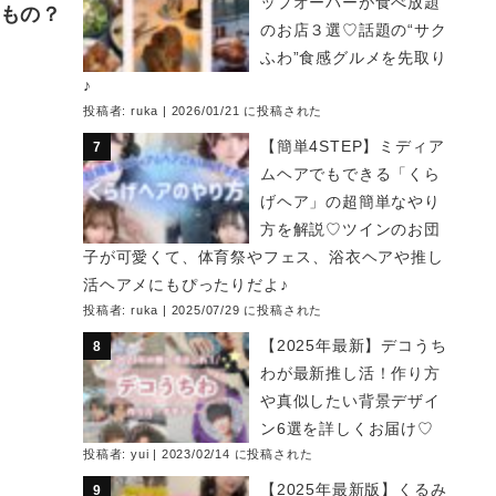
ップオーバーが食べ放題
なもの？
のお店３選♡話題の“サク
ふわ”食感グルメを先取り
♪
投稿者:
ruka
|
2026/01/21 に投稿された
【簡単4STEP】ミディア
ムヘアでもできる「くら
げヘア」の超簡単なやり
方を解説♡ツインのお団
子が可愛くて、体育祭やフェス、浴衣ヘアや推し
活ヘアメにもぴったりだよ♪
投稿者:
ruka
|
2025/07/29 に投稿された
【2025年最新】デコうち
わが最新推し活！作り方
や真似したい背景デザイ
ン6選を詳しくお届け♡
投稿者:
yui
|
2023/02/14 に投稿された
【2025年最新版】くるみ