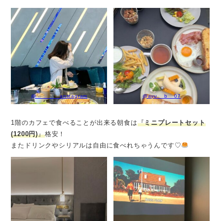
@_______anstagram
@ayu__b__07
1階のカフェで食べることが出来る朝食は
『
ミニプレートセット
(1200円)
』
格安！
またドリンクやシリアルは自由に食べれちゃうんです♡