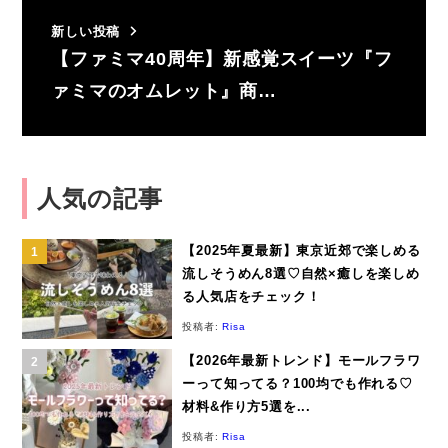
新しい投稿
【ファミマ40周年】新感覚スイーツ『フ
ァミマのオムレット』商…
人気の記事
【2025年夏最新】東京近郊で楽しめる
流しそうめん8選♡自然×癒しを楽しめ
る人気店をチェック！
投稿者:
Risa
【2026年最新トレンド】モールフラワ
ーって知ってる？100均でも作れる♡
材料&作り方5選を...
投稿者:
Risa