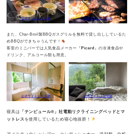
公式サイトより引用
公式サイトより引用
また、Char-Broil製BBQガスグリルを無料で貸し出ししているた
めBBQができちゃうんです！
客室のミニバーでは人気食品メーカー『
Picard
』の冷凍食品や
ドリンク、アルコール類も用意。
公式サイトより引用
公式サイトより引用
寝具は
「テンピュール®」社電動リクライニングベッドとマ
ットレス
を使用しているため寝心地抜群！
アメニティのシャンプー、コンディショナー、洗顔料、化粧