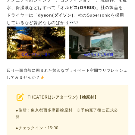
水、保湿液などはすべて「
オルビス(ORBIS)
」社の製品を、
ドライヤーは「
dyson(ダイソン)
」社のSupersonicを採用
しているなど贅沢なものばかり
♡
公式サイトより引用
公式サイトより引用
辺り一面自然に囲まれた贅沢なプライベート空間でリフレッシュ
してみませんか？
THEATER1(シアターワン)【檜原村】
●住所：東京都西多摩郡檜原村 ※予約完了後に正式公
開
●チェックイン：15:00