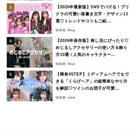
【2026年最新版】SNSでバズる！プリ
クラの可愛い落書き文字・デザイン13
選♡トレンドやコツもご紹...
投稿者:
Risa
【2026年保存版】推し活にぴったり♡
めじるしアクセサリーの使い方＆飾り
方10選！人気のキャラクター...
投稿者:
Risa
【簡単4STEP】ミディアムヘアでもで
きる「くらげヘア」の超簡単なやり方
を解説♡ツインのお団子が可愛...
投稿者:
ruka