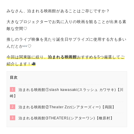
みなさん、泊まれる映画館があることはご存じですか？
大きなプロジェクターでお気に入りの映画を観ることが出来る素
敵な空間♡
推しのライブ映像を見たり誕生日サプライズに使用する方も多い
んだとか
♡
今回は関東版に絞り、
泊まれる映画館
おすすめを5つ厳選してご
紹介します！
目次
1
泊まれる映画館①slash kawasaki(スラッシュ カワサキ)【川
崎】
2
泊まれる映画館②Theater Zzz(シアターズィー)【両国】
3
泊まれる映画館➂THEATER1(シアターワン)【檜原村】