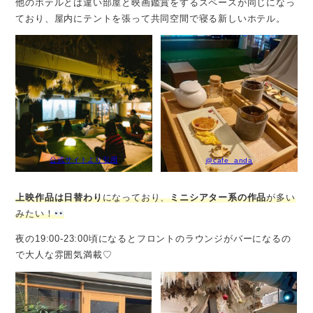
他のホテルとは違い部屋と映画鑑賞をするスペースが同じになっ
ており、屋内にテントを張って共同空間で寝る新しいホテル。
公式サイトより引用
@cafe_anda
上映作品は日替わり
になっており、
ミニシアター系の作品
が多い
みたい！
夜の19:00-23:00頃になるとフロントのラウンジがバーになるの
で大人な雰囲気満載♡