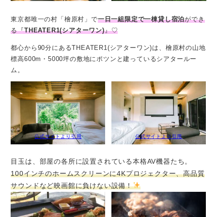
東京都唯一の村「檜原村」で
一日一組限定で一棟貸し宿泊
ができ
る『
THEATER1(シアターワン)
』♡
都心から90分にあるTHEATER1(シアターワン)は、檜原村の山地
標高600m・5000坪の敷地にポツンと建っているシアタールー
ム。
公式サイトより引用
公式サイトより引用
目玉は、部屋の各所に設置されている本格AV機器たち。
100インチのホームスクリーンに4Kプロジェクター、高品質
サウンドなど映画館に負けない設備！