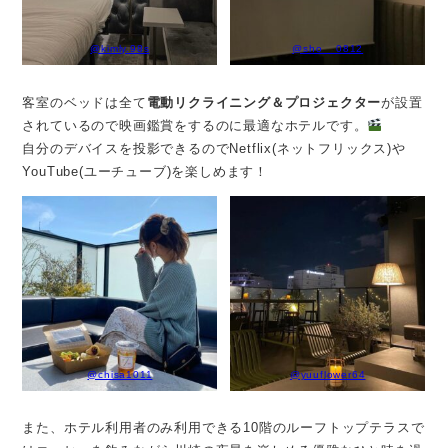
@kimly.98s
@sho__0812
客室のベッドは全て
電動リクライニング＆プロジェクター
が設置
されているので映画鑑賞をするのに最適なホテルです。
自分のデバイスを投影できるのでNetflix(ネットフリックス)や
YouTube(ユーチューブ)を楽しめます！
@chisa1011
@yuuflower64
また、ホテル利用者のみ利用できる10階のルーフトップテラスで