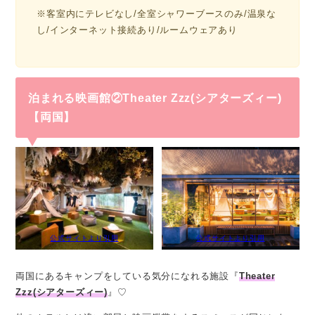
※客室内にテレビなし/全室シャワーブースのみ/温泉な
し/インターネット接続あり/ルームウェアあり
泊まれる映画館②Theater Zzz(シアターズィー)
【両国】
公式サイトより引用
公式サイトより引用
両国にあるキャンプをしている気分になれる施設『
Theater
Zzz(シアターズィー)
』♡