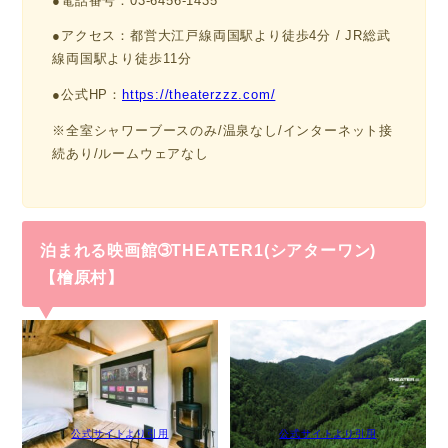
●電話番号：03-6456-1435
●アクセス：都営大江戸線両国駅より徒歩4分 / JR総武
線両国駅より徒歩11分
●公式HP：
https://theaterzzz.com/
※全室シャワーブースのみ/温泉なし/インターネット接
続あり/ルームウェアなし
泊まれる映画館➂THEATER1(シアターワン)
【檜原村】
公式サイトより引用
公式サイトより引用