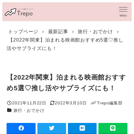
メ
イ
MENU
ン
コ
トップページ
最新記事
旅行・おでかけ
ン
【2022年関東】泊まれる映画館おすすめ5選♡推し
テ
ン
活やサプライズにも！
ツ
へ
移
動
【2022年関東】泊まれる映画館おすす
め5選♡推し活やサプライズにも！
2021年11月22日
2022年3月10日
Trepo編集部
投稿日
更新日
著
カテゴリー
旅行・おでかけ
者