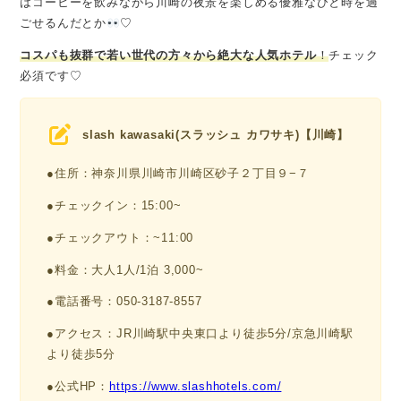
はコーヒーを飲みながら川崎の夜景を楽しめる優雅なひと時を過
ごせるんだとか
♡
コスパも抜群で若い世代の方々から絶大な人気ホテル
！
チェック
必須です♡
slash kawasaki(スラッシュ カワサキ)【川崎】
●住所：神奈川県川崎市川崎区砂子２丁目９−７
●チェックイン：15:00~
●チェックアウト：~11:00
●料金：大人1人/1泊 3,000~
●電話番号：050-3187-8557
●アクセス：JR川崎駅中央東口より徒歩5分/京急川崎駅
より徒歩5分
●公式HP：
https://www.slashhotels.com/