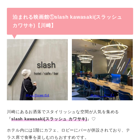
泊まれる映画館①slash kawasaki(スラッシュ
カワサキ)【川崎】
@yuuflower64
@ayu__b__07
川崎にあるお洒落でスタイリッシュな空間が人気を集める
『
slash kawasaki(スラッシュ カワサキ)
』♡
ホテル内には1階にカフェ、ロビーにバーが併設されており、テ
ラス席で食事を楽しむのもおすすめです。