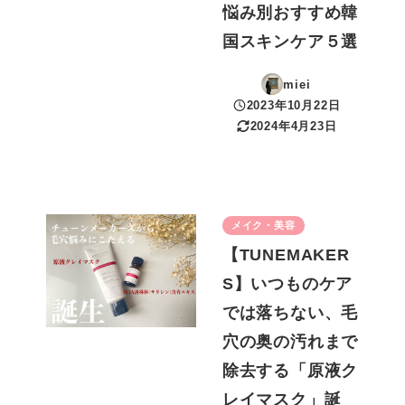
悩み別おすすめ韓
国スキンケア５選
miei
2023年10月22日
投稿日
2024年4月23日
更新日
メイク・美容
【TUNEMAKER
S】いつものケア
では落ちない、毛
穴の奥の汚れまで
除去する「原液ク
レイマスク」誕