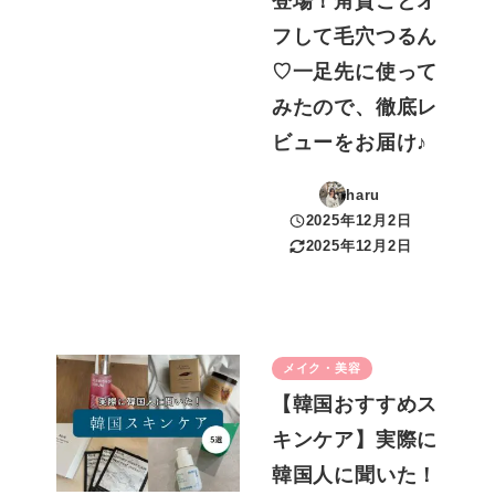
登場！角質ごとオ
フして毛穴つるん
♡一足先に使って
みたので、徹底レ
ビューをお届け♪
haru
2025年12月2日
投稿日
2025年12月2日
更新日
メイク・美容
【韓国おすすめス
キンケア】実際に
韓国人に聞いた！