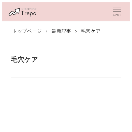
メ
イ
MENU
ン
コ
トップページ
最新記事
毛穴ケア
ン
テ
ン
ツ
毛穴ケア
へ
移
動