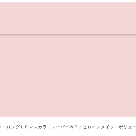
ク ロングＵＰマスカラ スーパーＷＰ／ヒロインメイク ボリュ