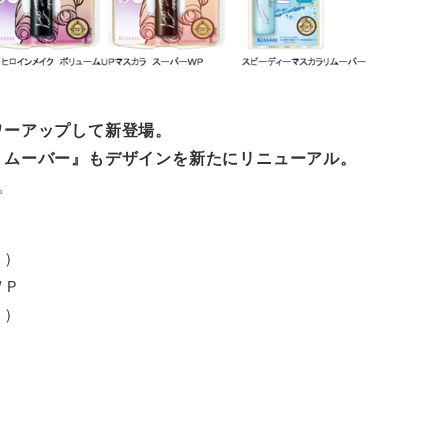
ワーアップして新登場。
リムーバー』もデザインを新たにリニューアル。
。
０）
ＷＰ
０）