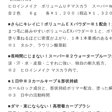
ヒロインメイク ボリュームＵＰマスカラ スーパー
全２色 ６ｇ 各￥１，２００（税込￥１，３２
■さらにキレイに！ボリュームＥＸパウダー※１配合
まつ毛に絡みやすいボリュームEXパウダー※１と、ボ
塗り重ねるほどに密度が上がり、１本１本量感のある
※１ タルク、ラウリン酸亜鉛
■長時間にじまない！スーパー※２ウォータープルー
涙・汗・水・皮脂・こすれに強い、独自の耐久処方。
※２ ヒロインメイク マスカラ内で。
■１日中※３カールキープ＆形状持続
カールロック成分と、形状持続ポリマー配合。塗った
※３ 日中の活動時間
■ダマ・束にならない！高密着カーブブラシ