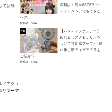
底解説！簡単5STEPでミ
して新登
ディアムヘアでもできる
ヘア...
投稿者:
ruka
【ハンディファンデコ】
めじるしアクセサリーを
つけて特別感アップ♪可愛
い推し活アイデア７選を
ご紹介♡
投稿者:
arisa
ル／アクリ
ポリマーア