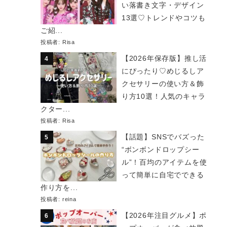
い落書き文字・デザイン
13選♡トレンドやコツも
ご紹...
投稿者:
Risa
【2026年保存版】推し活
にぴったり♡めじるしア
クセサリーの使い方＆飾
り方10選！人気のキャラ
クター...
投稿者:
Risa
【話題】SNSでバズった
“ボンボンドロップシー
ル”！百均のアイテムを使
って簡単に自宅でできる
作り方を...
投稿者:
reina
【2026年注目グルメ】ポ