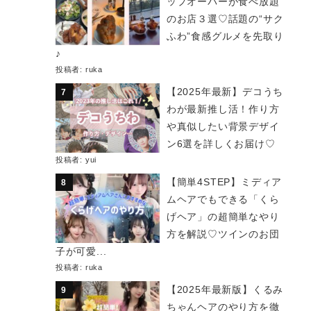
ップオーバーが食べ放題
のお店３選♡話題の“サク
ふわ”食感グルメを先取り
♪
投稿者:
ruka
【2025年最新】デコうち
わが最新推し活！作り方
や真似したい背景デザイ
ン6選を詳しくお届け♡
投稿者:
yui
【簡単4STEP】ミディア
ムヘアでもできる「くら
げヘア」の超簡単なやり
方を解説♡ツインのお団
子が可愛...
投稿者:
ruka
【2025年最新版】くるみ
ちゃんヘアのやり方を徹