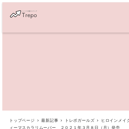
メ
イ
ン
コ
ン
テ
ン
ツ
へ
移
動
トップページ
最新記事
トレポガールズ
ヒロインメイ
ィーマスカラリムーバー ２０２１年３月８日（月）発売