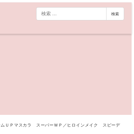
検
検索
索
ームＵＰマスカラ スーパーＷＰ／ヒロインメイク スピーデ