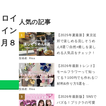
ヒロイ
人気の記事
ロイン
【2025年夏最新】東京近
３月８
郊で楽しめる流しそうめ
ん8選♡自然×癒しを楽し
める人気店をチェック！
投稿者:
Risa
【2026年最新トレンド】
モールフラワーって知っ
てる？100均でも作れる♡
材料&作り方5選を...
投稿者:
Risa
【2026年最新版】SNSで
バズる！プリクラの可愛