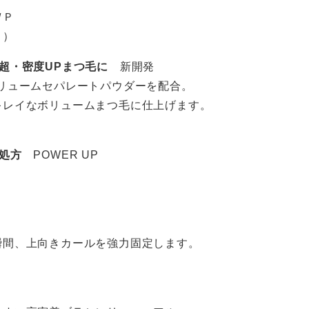
ＷＰ
０）
！超・密度UPまつ毛に
新開発
リュームセパレートパウダーを配合。
キレイなボリュームまつ毛に仕上げます。
フ処方
POWER UP
瞬間、上向きカールを強力固定します。