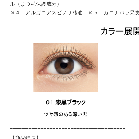
ル（まつ毛保護成分）
※４ アルガニアスピノサ核油 ※５ カニナバラ果
======================================
【商品特長】