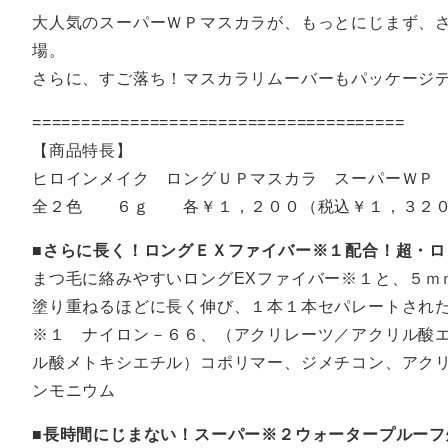
大人気のスーパーＷＰマスカラが、もっとにじまず、
場。
さらに、すご落ち！マスカラリムーバーもパッケージ
======================================
【商品特長】
ヒロインメイク ロングＵＰマスカラ スーパーＷＰ
全２色 ６ｇ 各￥１，２００（税込￥１，３２
■さらに長く！ロングＥＸファイバー※１配合！超・ロ
まつ毛に絡みやすいロングEXファイバー※１と、５ｍ
塗り重ねるほどに長く伸び、１本１本セパレートされ
※１ ナイロン－６６、（アクリレーツ／アクリル酸
ル酸メトキシエチル）コポリマー、ジメチコン、アク
ンモニウム
■長時間にじまない！スーパー※２ウォータープルーフ