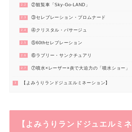
②観覧車「Sky-Go-LAND」
2.2
③セレブレーション・プロムナード
2.3
④クリスタル・パサージュ
2.4
⑤60thセレブレーション
2.5
⑥ラブリー・サンクチュアリ
2.6
⑦噴水×レーザー×炎で大迫力の「噴水ショー」
2.7
【よみうりランドジュエルミネーション】
3
【よみうりランドジュエルミネ