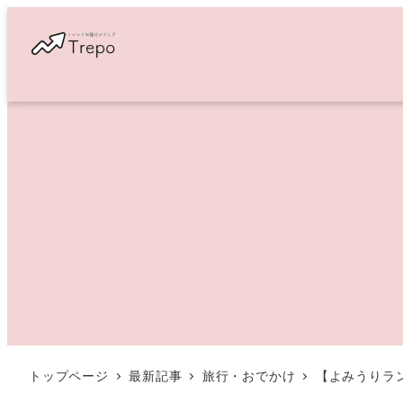
メ
イ
ン
コ
ン
テ
ン
ツ
へ
移
動
トップページ
最新記事
旅行・おでかけ
【よみうりラン