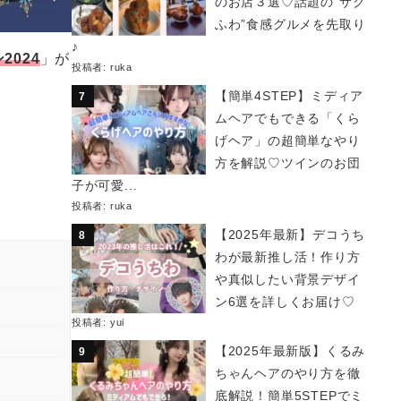
のお店３選♡話題の“サク
ふわ”食感グルメを先取り
♪
024
」が
投稿者:
ruka
【簡単4STEP】ミディア
ムヘアでもできる「くら
げヘア」の超簡単なやり
方を解説♡ツインのお団
子が可愛...
投稿者:
ruka
【2025年最新】デコうち
わが最新推し活！作り方
や真似したい背景デザイ
ン6選を詳しくお届け♡
投稿者:
yui
【2025年最新版】くるみ
ちゃんヘアのやり方を徹
底解説！簡単5STEPでミ