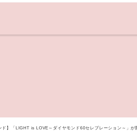
ド】「LIGHT is LOVE～ダイヤモンド60セレブレーション～