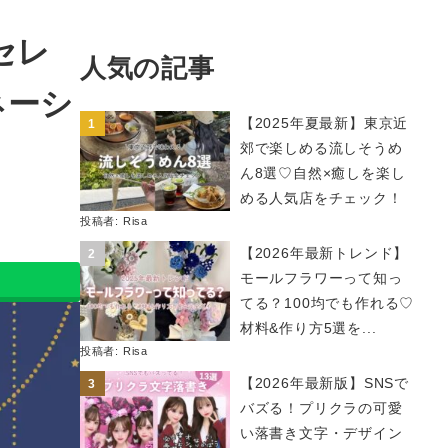
セレ
人気の記事
ネーシ
【2025年夏最新】東京近
郊で楽しめる流しそうめ
ん8選♡自然×癒しを楽し
める人気店をチェック！
投稿者:
Risa
【2026年最新トレンド】
モールフラワーって知っ
てる？100均でも作れる♡
材料&作り方5選を...
投稿者:
Risa
【2026年最新版】SNSで
バズる！プリクラの可愛
い落書き文字・デザイン