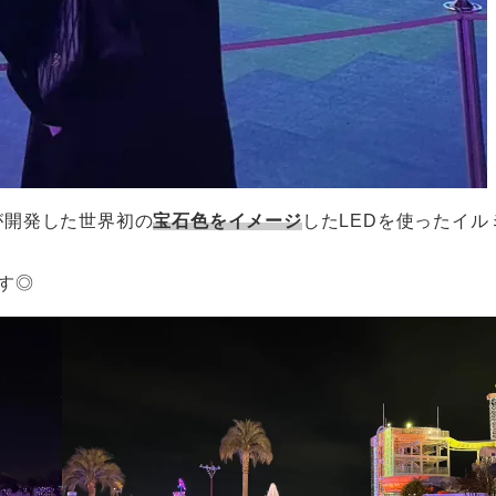
が開発した世界初の
宝石色をイメージ
したLEDを使ったイル
す◎