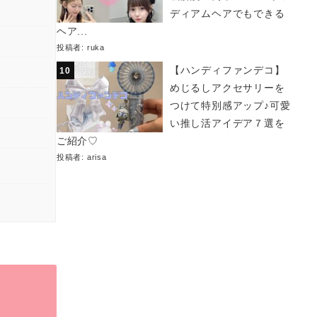
ディアムヘアでもできる
ヘア...
投稿者:
ruka
【ハンディファンデコ】
めじるしアクセサリーを
つけて特別感アップ♪可愛
い推し活アイデア７選を
ご紹介♡
投稿者:
arisa