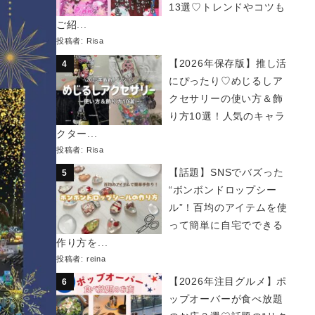
13選♡トレンドやコツも
ご紹...
投稿者:
Risa
【2026年保存版】推し活
にぴったり♡めじるしア
クセサリーの使い方＆飾
り方10選！人気のキャラ
クター...
投稿者:
Risa
【話題】SNSでバズった
“ボンボンドロップシー
ル”！百均のアイテムを使
って簡単に自宅でできる
作り方を...
投稿者:
reina
【2026年注目グルメ】ポ
ップオーバーが食べ放題