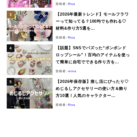
投稿者:
Risa
【2026年最新トレンド】モールフラワ
ーって知ってる？100均でも作れる♡
材料&作り方5選を...
投稿者:
Risa
【話題】SNSでバズった“ボンボンド
ロップシール”！百均のアイテムを使っ
て簡単に自宅でできる作り方を...
投稿者:
reina
【2026年保存版】推し活にぴったり♡
めじるしアクセサリーの使い方＆飾り
方10選！人気のキャラクター...
投稿者:
Risa