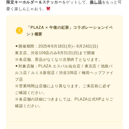
限定キーホルダー＆ステッカー
をゲットして、
推し活
をもっと可
愛く楽しんじゃおう。
「PLAZA × 午後の紅茶」コラボレーションイベ
ント概要
⚫︎開催期間：2025年8月18日(月)～8月24日(日)
東京店、渋谷109店のみ8月31日(日)まで開催
※各店舗、景品がなくなり次第終了となります。
⚫︎対象店舗：PLAZA エスパル仙台店 / 東京店 / 池袋パ
ルコ店 / ルミネ新宿店 / 渋谷109店 / 梅田ヘップファイ
ブ店
※営業時間は店舗により異なります。ご来店前に必ず
ご確認ください。
※各店舗の詳細につきましては、PLAZA公式HPよりご
確認ください。