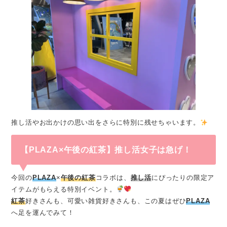
推し活やお出かけの思い出をさらに特別に残せちゃいます。
【PLAZA×午後の紅茶】推し活女子は急げ！
今回の
PLAZA
×
午後の紅茶
コラボは、
推し活
にぴったりの限定ア
イテムがもらえる特別イベント。
紅茶
好きさんも、可愛い雑貨好きさんも、この夏はぜひ
PLAZA
へ足を運んでみて！