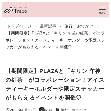
メ
イ
MENU
ン
コ
トップページ
最新記事
旅行・おでかけ
ン
【期間限定】PLAZAと「キリン 午後の紅茶」がコラ
テ
ン
ボレーション！アイスティーキーホルダーや限定ステ
ツ
ッカーがもらえるイベントを開催♡
へ
移
動
【期間限定】PLAZAと「キリン 午後
の紅茶」がコラボレーション！アイス
ティーキーホルダーや限定ステッカー
がもらえるイベントを開催♡
カテゴリー
2025年8月22日
Risa
旅行・おでかけ