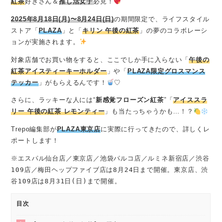
紅茶
好きさん＆
推し活女子
必見！
2025年8月18日(月)〜8月24日(日)
の期間限定で、ライフスタイル
ストア「
PLAZA
」と「
キリン 午後の紅茶
」の夢のコラボレーシ
ョンが実施されます。
対象店舗でお買い物をすると、ここでしか手に入らない「
午後の
紅茶アイスティーキーホルダー
」や「
PLAZA限定グロスマンス
テッカー
」がもらえるんです！
♡
さらに、ラッキーな人には“
新感覚フローズン紅茶
”「
アイススラ
リー 午後の紅茶 レモンティー
」も当たっちゃうかも…！？
Trepo編集部が
PLAZA東京店
に実際に行ってきたので、詳しくレ
ポートします！
※エスパル仙台店／東京店／池袋パルコ店／ルミネ新宿店／渋谷
109店／梅田ヘップファイブ店は8月24日まで開催。東京店、渋
谷109店は8月31日(日)まで開催。
目次