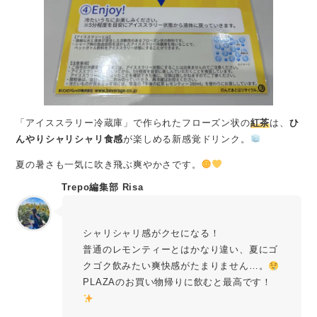
「アイススラリー冷蔵庫」で作られたフローズン状の
紅茶
は、
ひ
んやりシャリシャリ食感
が楽しめる新感覚ドリンク。
夏の暑さも一気に吹き飛ぶ爽やかさです。
Trepo編集部 Risa
シャリシャリ感がクセになる！
普通のレモンティーとはかなり違い、夏にゴ
クゴク飲みたい爽快感がたまりません…。
PLAZAのお買い物帰りに飲むと最高です！