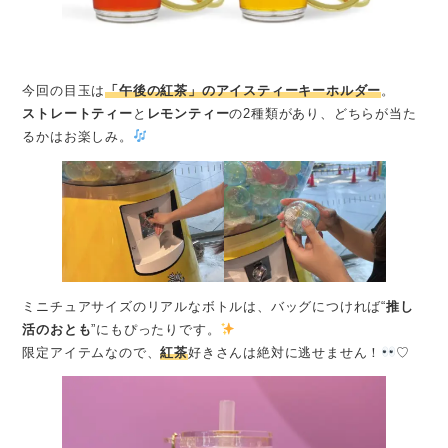
今回の目玉は
「午後の紅茶」のアイスティーキーホルダー
。
ストレートティー
と
レモンティー
の2種類があり、どちらが当た
るかはお楽しみ。
ミニチュアサイズのリアルなボトルは、バッグにつければ“
推し
活のおとも
”にもぴったりです。
限定アイテムなので、
紅茶
好きさんは絶対に逃せません！
♡