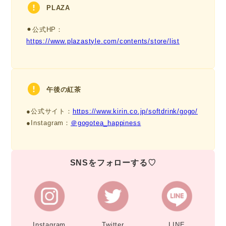
PLAZA
⚫︎公式HP：
https://www.plazastyle.com/contents/store/list
午後の紅茶
●公式サイト：
https://www.kirin.co.jp/softdrink/gogo/
●Instagram：
＠gogotea_happiness
SNSをフォローする♡
Instagram
Twitter
LINE