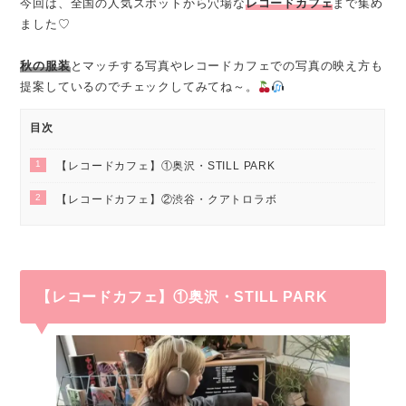
今回は、全国の人気スポットから穴場な
レコードカフェ
まで集め
ました♡
秋の服装
とマッチする写真やレコードカフェでの写真の映え方も
提案しているのでチェックしてみてね～。
目次
1
【レコードカフェ】①奥沢・STILL PARK
2
【レコードカフェ】②渋谷・クアトロラボ
【レコードカフェ】①奥沢・STILL PARK