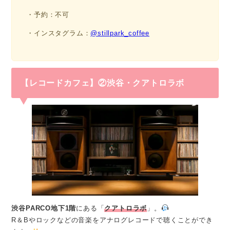
・予約：不可
・インスタグラム：
@stillpark_coffee
【レコードカフェ】②渋谷・クアトロラボ
渋谷PARCO地下1階
にある「
クアトロラボ
」。
R＆Bやロックなどの音楽をアナログレコードで聴くことができ