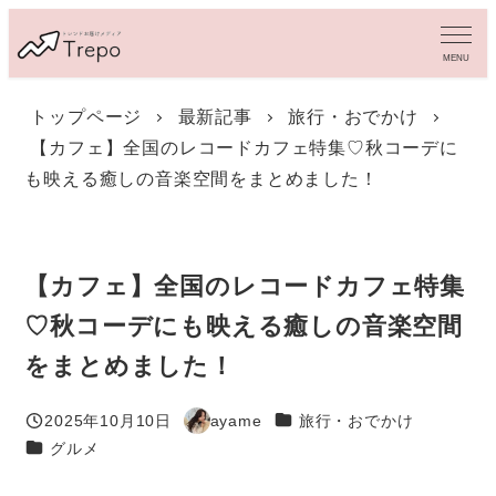
メ
イ
MENU
ン
コ
トップページ
最新記事
旅行・おでかけ
ン
【カフェ】全国のレコードカフェ特集♡秋コーデに
テ
ン
も映える癒しの音楽空間をまとめました！
ツ
へ
移
動
【カフェ】全国のレコードカフェ特集
♡秋コーデにも映える癒しの音楽空間
をまとめました！
カテゴリー
2025年10月10日
ayame
旅行・おでかけ
投稿日
著
カテゴリー
グルメ
者