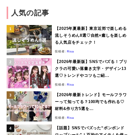
人気の記事
【2025年夏最新】東京近郊で楽しめる
流しそうめん8選♡自然×癒しを楽しめ
る人気店をチェック！
投稿者:
Risa
【2026年最新版】SNSでバズる！プリ
クラの可愛い落書き文字・デザイン13
選♡トレンドやコツもご紹...
投稿者:
Risa
【2026年最新トレンド】モールフラワ
ーって知ってる？100均でも作れる♡
材料&作り方5選を...
投稿者:
Risa
【話題】SNSでバズった“ボンボンド
ロップシール”！百均のアイテムを使っ