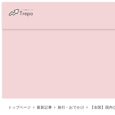
メ
イ
ン
コ
ン
テ
ン
ツ
へ
移
動
トップページ
最新記事
旅行・おでかけ
【全国】国内