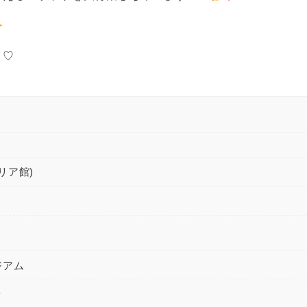
り♡
リア館)
ジアム
ク