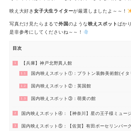
映え大好き
女子大生ライター
が厳選しましたよ～～！
写真だけ見たらまるで
外国
のような
映えスポット
ばか
是非参考にしてくださいね～～！
目次
【兵庫】神戸北野異人館
1
国内映えスポット①：プラトン装飾美術館(イタ
1.1
国内映えスポット②：英国館
1.2
国内映えスポット③：萌黄の館
1.3
国内映えスポット④：【神奈川】星の王子様ミュー
2
国内映えスポット⑤：【佐賀】有田ポーセリンパー
3