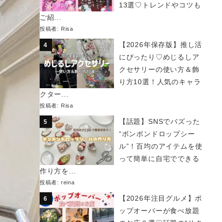
13選♡トレンドやコツも
ご紹...
投稿者:
Risa
【2026年保存版】推し活
にぴったり♡めじるしア
クセサリーの使い方＆飾
り方10選！人気のキャラ
クター...
投稿者:
Risa
【話題】SNSでバズった
“ボンボンドロップシー
ル”！百均のアイテムを使
って簡単に自宅でできる
作り方を...
投稿者:
reina
【2026年注目グルメ】ポ
ップオーバーが食べ放題