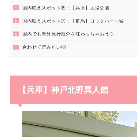
国内映えスポット⑥：【兵庫】太陽公園
4
国内映えスポット⑦：【群馬】ロックハート城
5
国内でも海外旅行気分を味わっちゃおう♡
6
合わせて読みたい
7
【兵庫】神戸北野異人館