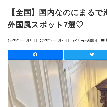
【全国】国内なのにまるで
外国風スポット7選♡
カ
2021年4月19日
2022年4月26日
Trepo編集部
投稿日
更新日
著
者