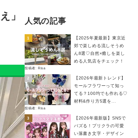
映え」
人気の記事
【2025年夏最新】東京近
郊で楽しめる流しそうめ
ん8選♡自然×癒しを楽し
める人気店をチェック！
投稿者:
Risa
【2026年最新トレンド】
モールフラワーって知っ
てる？100均でも作れる♡
材料&作り方5選を...
投稿者:
Risa
【2026年最新版】SNSで
バズる！プリクラの可愛
い落書き文字・デザイン