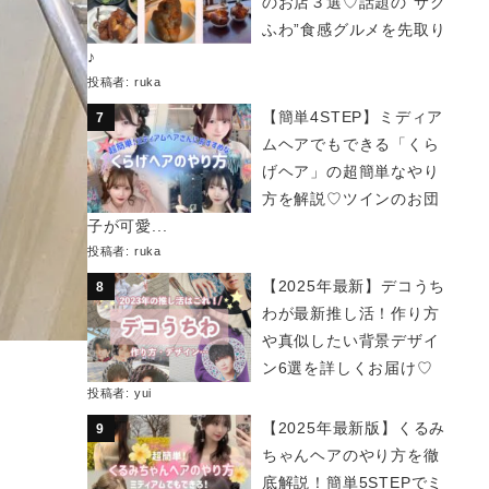
のお店３選♡話題の“サク
ふわ”食感グルメを先取り
♪
投稿者:
ruka
【簡単4STEP】ミディア
ムヘアでもできる「くら
げヘア」の超簡単なやり
方を解説♡ツインのお団
子が可愛...
投稿者:
ruka
【2025年最新】デコうち
わが最新推し活！作り方
や真似したい背景デザイ
ン6選を詳しくお届け♡
投稿者:
yui
【2025年最新版】くるみ
ちゃんヘアのやり方を徹
底解説！簡単5STEPでミ