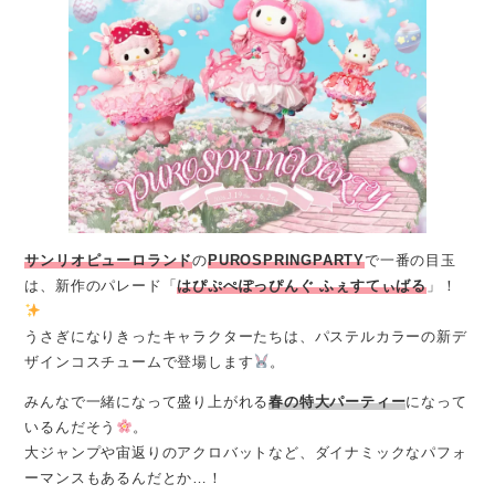
サンリオピューロランド
の
PUROSPRINGPARTY
で一番の目玉
は、新作のパレード「
はぴぷぺぽっぴんぐ ふぇすてぃばる
」！
うさぎになりきったキャラクターたちは、パステルカラーの新デ
ザインコスチュームで登場します
。
みんなで一緒になって盛り上がれる
春の特大パーティー
になって
いるんだそう
。
大ジャンプや宙返りのアクロバットなど、ダイナミックなパフォ
ーマンスもあるんだとか…！