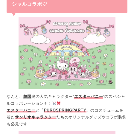
シャルコラボ♡
なんと、
韓国
発の人気キャラクター“
エスターバニー
”のスペシャ
ルコラボレーションも！
エスターバニー
と「
PUROSPRINGPARTY
」のコスチュームを
着た
サンリオキャラクター
たちのオリジナルグッズやコラボ装飾
も必見です！