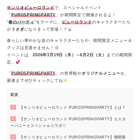
サンリオピューロランド
で、スペシャルイベント
「
PUROSPRINGPARTY
」が期間限定で開催されるよ！
“
春のパーティ
”をテーマに、
ピューロランド
のキャラクターたち
が
うさぎ
になりきって登場！？
春らしい華やかな姿のキャラクターたちや、期間限定メニュー＆
グッズは見逃せません！
イベントは、
2026年3月19日（木）～6月2日（火）
までの期間限
定。
「
PUROSPRINGPARTY
」の世界観や
オリジナルメニュー
を、
最後までぜひチェックしてね
目次
1
【サンリオピューロランド PUROSPRINGPARTY】とは？
2
【サンリオピューロランド PUROSPRINGPARTY】エスタ
ーバニーとスペシャルコラボ♡
3
【サンリオピューロランド PUROSPRINGPARTY】期間限