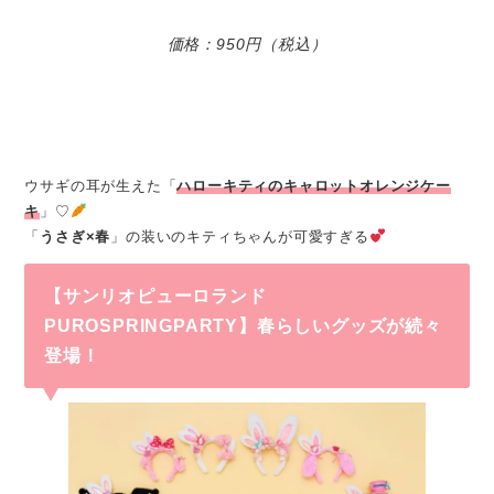
価格：950円（税込）
ウサギの耳が生えた「
ハローキティのキャロットオレンジケー
キ
」♡
「
うさぎ×春
」の装いのキティちゃんが可愛すぎる
【サンリオピューロランド
PUROSPRINGPARTY】春らしいグッズが続々
登場！