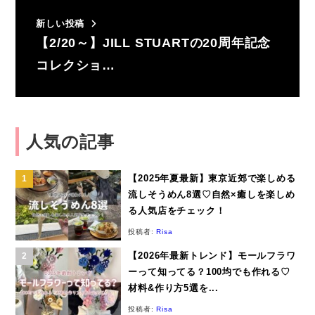
新しい投稿
【2/20～】JILL STUARTの20周年記念
コレクショ…
人気の記事
【2025年夏最新】東京近郊で楽しめる
流しそうめん8選♡自然×癒しを楽しめ
る人気店をチェック！
投稿者:
Risa
【2026年最新トレンド】モールフラワ
ーって知ってる？100均でも作れる♡
材料&作り方5選を...
投稿者:
Risa