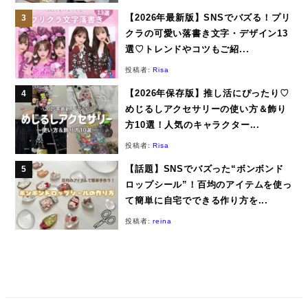
【2026年最新版】SNSでバズる！プリ
クラの可愛い落書き文字・デザイン13
選♡トレンドやコツもご紹...
投稿者:
Risa
【2026年保存版】推し活にぴったり♡
めじるしアクセサリーの使い方＆飾り
方10選！人気のキャラクター...
投稿者:
Risa
【話題】SNSでバズった“ボンボンド
ロップシール”！百均のアイテムを使っ
て簡単に自宅でできる作り方を...
投稿者:
reina