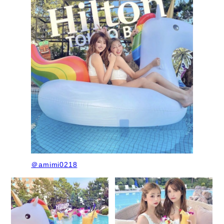
＠amimi0218