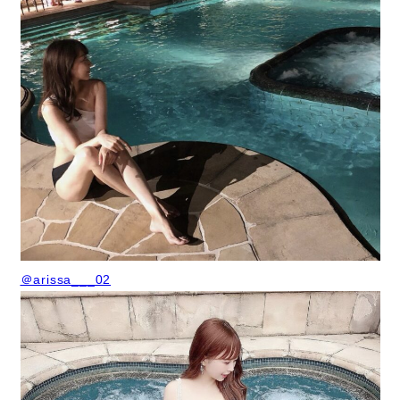
＠arissa___02