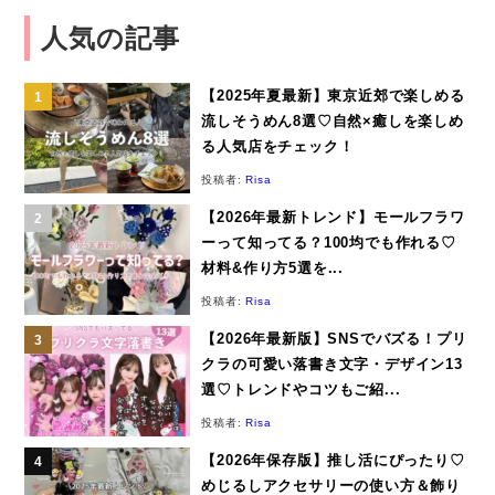
人気の記事
【2025年夏最新】東京近郊で楽しめる
流しそうめん8選♡自然×癒しを楽しめ
る人気店をチェック！
投稿者:
Risa
【2026年最新トレンド】モールフラワ
ーって知ってる？100均でも作れる♡
材料&作り方5選を...
投稿者:
Risa
【2026年最新版】SNSでバズる！プリ
クラの可愛い落書き文字・デザイン13
選♡トレンドやコツもご紹...
投稿者:
Risa
【2026年保存版】推し活にぴったり♡
めじるしアクセサリーの使い方＆飾り