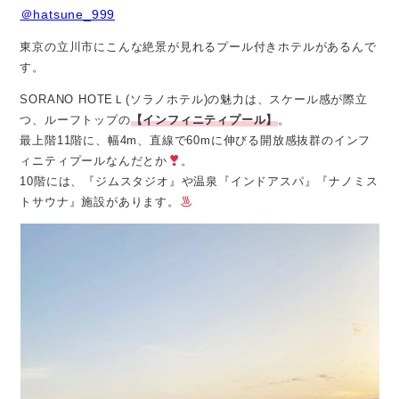
＠hatsune_999
東京の立川市にこんな絶景が見れるプール付きホテルがあるんで
す。
SORANO HOTEＬ(ソラノホテル)の魅力は、スケール感が際立
つ、ルーフトップの
【インフィニティプール】
。
最上階11階に、幅4m、直線で60mに伸びる開放感抜群のインフ
ィニティプールなんだとか
。
10階には、『ジムスタジオ』や温泉『インドアスパ』『ナノミス
トサウナ』施設があります。