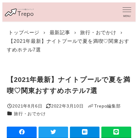
メ
イ
MENU
ン
コ
トップページ
最新記事
旅行・おでかけ
ン
【2021年最新】ナイトプールで夏を満喫♡関東おす
テ
ン
すめホテル7選
ツ
へ
移
動
【2021年最新】ナイトプールで夏を満
喫♡関東おすすめホテル7選
2021年8月6日
2022年3月10日
Trepo編集部
投稿日
更新日
著
カテゴリー
旅行・おでかけ
者