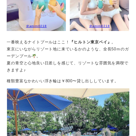
＠amimi0218
＠amimi0218
一番映えるナイトプールはここ！
『ヒルトン東京ベイ』
。
東京にいながらリゾート地に来ているかのような、全長50ｍのガ
ーデンプール
。
夏の青空と心地良い日差しを感じて、リゾートな雰囲気を満喫で
きますよ♪
種類豊富なかわいい浮き輪は￥800〜貸し出ししています。