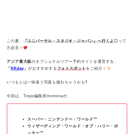
この夏、
『ユニバーサル・スタジオ・ジャパン』へ行くよ♡
って
方必見！
アジア最大級
のオプショナルツアー予約サイトを運営する、
「
KKday
」
がおすすめする
フォトスポット
をご紹介！
いつもとは一味違う写真も撮れちゃうかも⁈
今回は、Trepo編集部momonaが、
スーパー・ニンテンドー・ワールド™
ウィザーディング・ワールド・オブ・ハリー・ポ
ッター™