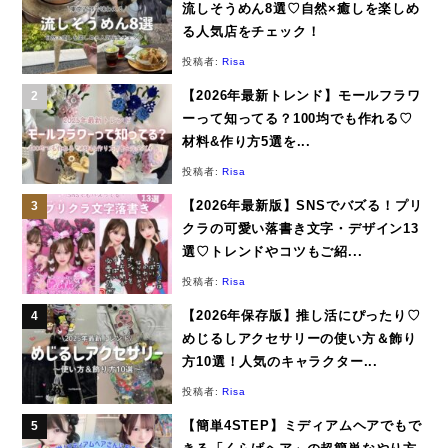
流しそうめん8選♡自然×癒しを楽しめ
る人気店をチェック！
投稿者:
Risa
【2026年最新トレンド】モールフラワ
ーって知ってる？100均でも作れる♡
材料&作り方5選を...
投稿者:
Risa
【2026年最新版】SNSでバズる！プリ
クラの可愛い落書き文字・デザイン13
選♡トレンドやコツもご紹...
投稿者:
Risa
【2026年保存版】推し活にぴったり♡
めじるしアクセサリーの使い方＆飾り
方10選！人気のキャラクター...
投稿者:
Risa
【簡単4STEP】ミディアムヘアでもで