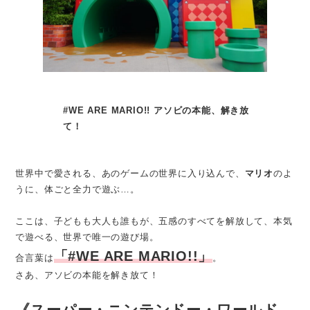
#WE ARE MARIO!! アソビの本能、解き放
て！
世界中で愛される、あのゲームの世界に入り込んで、
マリオ
のよ
うに、体ごと全力で遊ぶ…。
ここは、子どもも大人も誰もが、五感のすべてを解放して、本気
で遊べる、世界で唯一の遊び場。
「#WE ARE MARIO!!」
合言葉は
。
さあ、アソビの本能を解き放て！
《
スーパー・ニンテンドー・ワールド