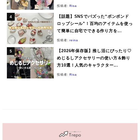
投稿者:
Risa
【話題】SNSでバズった“ボンボンド
ロップシール”！百均のアイテムを使っ
て簡単に自宅でできる作り方を...
投稿者:
reina
【2026年保存版】推し活にぴったり♡
めじるしアクセサリーの使い方＆飾り
方10選！人気のキャラクター...
投稿者:
Risa