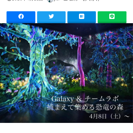
投稿日
著
者