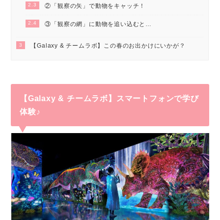
2.3
②「観察の矢」で動物をキャッチ！
2.4
③「観察の網」に動物を追い込むと…
3
【Galaxy & チームラボ】この春のお出かけにいかが？
【Galaxy & チームラボ】スマートフォンで学び
体験♪