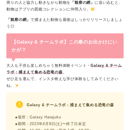
周りの人と協力し動きながら動物を
「観察の網」
に追い込むと、
動物はアプリの図鑑コレクションに仲間入り。
「観察の網」
で捕まえた動物も最後はしっかりリリースしましょ
う◎
【Galaxy & チームラボ】この春のお出かけにい
かが？
大人も子供も楽しめちゃう無料体験イベント・
Galaxy & チーム
ラボ：捕まえて集める恐竜の森
。
ぜひ足を運んで、インスタ映えな学び体験をしてみてください
ね。
Galaxy & チームラボ：捕まえて集める恐竜の森
●場所：Galaxy Harajuku
●期間：2023年4月8日(土)〜終了日未定