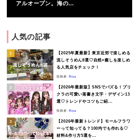
アルオープン。海の…
人気の記事
【2025年夏最新】東京近郊で楽しめる
流しそうめん8選♡自然×癒しを楽しめ
る人気店をチェック！
投稿者:
Risa
【2026年最新版】SNSでバズる！プリ
クラの可愛い落書き文字・デザイン13
選♡トレンドやコツもご紹...
投稿者:
Risa
【2026年最新トレンド】モールフラワ
ーって知ってる？100均でも作れる♡
材料&作り方5選を...