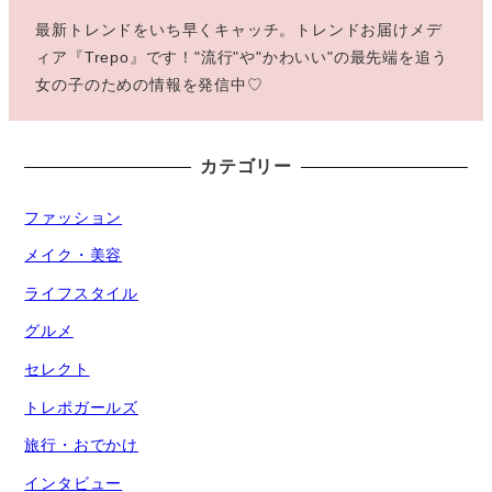
最新トレンドをいち早くキャッチ。トレンドお届けメデ
ィア『Trepo』です！"流行"や"かわいい"の最先端を追う
女の子のための情報を発信中♡
カテゴリー
ファッション
メイク・美容
ライフスタイル
グルメ
セレクト
トレポガールズ
旅行・おでかけ
インタビュー