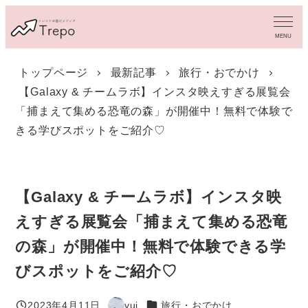
メ
イ
MENU
ン
コ
トップページ
最新記事
旅行・おでかけ
ン
【Galaxy & チームラボ】インスタ映えすぎる展覧会
テ
ン
「捕まえて集める恐竜の森」が開催中！無料で体験で
ツ
きる学びスポットをご紹介♡
へ
移
動
【Galaxy & チームラボ】インスタ映
えすぎる展覧会「捕まえて集める恐竜
の森」が開催中！無料で体験できる学
びスポットをご紹介♡
カテゴリー
2023年4月11日
yui
旅行・おでかけ