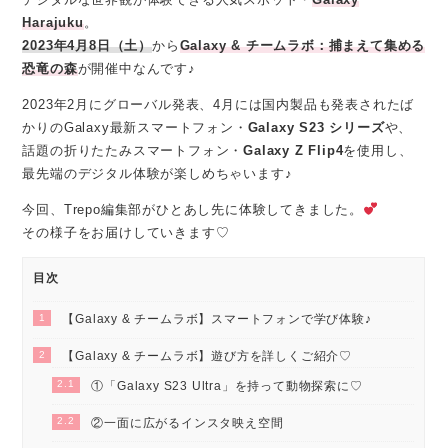
Harajuku
。
2023年4月8日（土）
から
Galaxy & チームラボ：捕まえて集める
恐竜の森
が開催中なんです♪
2023年2月にグローバル発表、4月には国内製品も発表されたば
かりのGalaxy最新スマートフォン・
Galaxy S23
シリーズ
や、
話題の折りたたみスマートフォン・
Galaxy Z Flip4
を使用し、
最先端のデジタル体験が楽しめちゃいます♪
今回、Trepo編集部がひとあし先に体験してきました。
その様子をお届けしていきます♡
目次
1
【Galaxy & チームラボ】スマートフォンで学び体験♪
2
【Galaxy & チームラボ】遊び方を詳しくご紹介♡
2.1
①「Galaxy S23 Ultra」を持って動物探索に♡
2.2
②一面に広がるインスタ映え空間