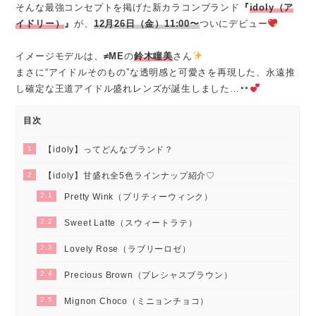
そんな最強コンセプトを掲げた新カラコンブランド
『
idoly（ア
イドリー）
』
が、
12月26日（金）11:00〜
ついにデビュー
イメージモデルは、
≠ME
の
鈴木瞳美
さん
まさに“アイドルそのもの”な透明感と可愛さを再現した、永遠推
し確定な王道アイドル盛れレンズが誕生しました…
目次
1
【idoly】ってどんなブランド？
2
【idoly】甘盛れ全5色ラインナップ紹介♡
2.1
Pretty Wink（プリティーウィンク）
2.2
Sweet Latte（スウィートラテ）
2.3
Lovely Rose（ラブリーロゼ）
2.4
Precious Brown（プレシャスブラウン）
2.5
Mignon Choco（ミニョンチョコ）