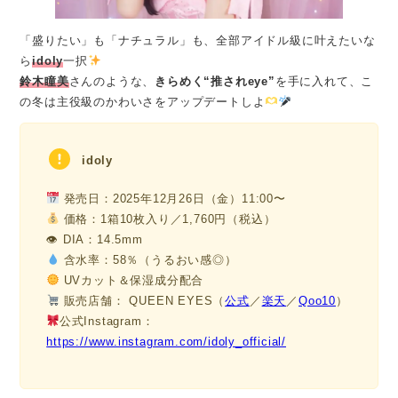
「盛りたい」も「ナチュラル」も、全部アイドル級に叶えたいな
ら
idoly
一択
鈴木瞳美
さんのような、
きらめく“推されeye”
を手に入れて、こ
の冬は主役級のかわいさをアップデートしよ
idoly
発売日：2025年12月26日（金）11:00〜
価格：1箱10枚入り／1,760円（税込）
👁 DIA：14.5mm
含水率：58％（うるおい感◎）
UVカット＆保湿成分配合
販売店舗： QUEEN EYES（
公式
／
楽天
／
Qoo10
）
公式Instagram：
https://www.instagram.com/idoly_official/