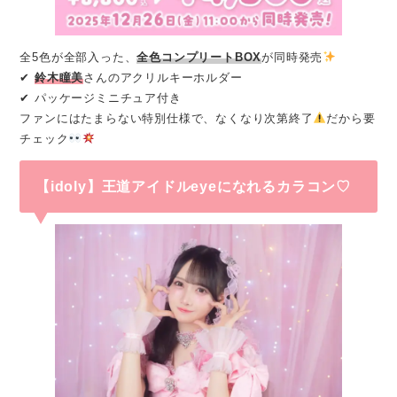
全5色が全部入った、
全色コンプリートBOX
が同時発売
✔
鈴木瞳美
さんのアクリルキーホルダー
✔ パッケージミニチュア付き
ファンにはたまらない特別仕様で、なくなり次第終了
だから要
チェック
【idoly】王道アイドルeyeになれるカラコン♡