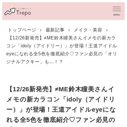
メ
イ
MENU
ン
コ
トップページ
最新記事
メイク・美容
ン
【12/26新発売】≠ME鈴木瞳美さんイメモの新カラ
テ
ン
コン「idoly（アイドリー）」が登場！王道アイドル
ツ
eyeになれる全5色を徹底紹介♡ファン必見の「オリ
へ
ジナルアクキー」も…！？
移
動
【12/26新発売】≠ME鈴木瞳美さんイ
メモの新カラコン「idoly（アイドリ
ー）」が登場！王道アイドルeyeにな
れる全5色を徹底紹介♡ファン必見の