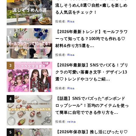
流しそうめん8選♡自然×癒しを楽しめ
る人気店をチェック！
投稿者:
Risa
【2026年最新トレンド】モールフラワ
ーって知ってる？100均でも作れる♡
材料&作り方5選を...
投稿者:
Risa
【2026年最新版】SNSでバズる！プリ
クラの可愛い落書き文字・デザイン13
選♡トレンドやコツもご紹...
投稿者:
Risa
【話題】SNSでバズった“ボンボンド
ロップシール”！百均のアイテムを使っ
て簡単に自宅でできる作り方を...
投稿者:
reina
【2026年保存版】推し活にぴったり♡