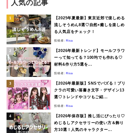
人気の記事
【2025年夏最新】東京近郊で楽しめる
流しそうめん8選♡自然×癒しを楽しめ
る人気店をチェック！
投稿者:
Risa
【2026年最新トレンド】モールフラワ
ーって知ってる？100均でも作れる♡
材料&作り方5選を...
投稿者:
Risa
【2026年最新版】SNSでバズる！プリ
クラの可愛い落書き文字・デザイン13
選♡トレンドやコツもご紹...
投稿者:
Risa
【2026年保存版】推し活にぴったり♡
めじるしアクセサリーの使い方＆飾り
方10選！人気のキャラクター...