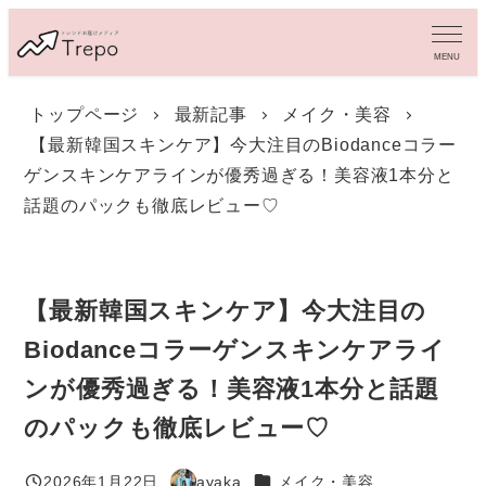
メ
イ
MENU
ン
コ
トップページ
最新記事
メイク・美容
ン
【最新韓国スキンケア】今大注目のBiodanceコラー
テ
ン
ゲンスキンケアラインが優秀過ぎる！美容液1本分と
ツ
話題のパックも徹底レビュー♡
へ
移
動
【最新韓国スキンケア】今大注目の
Biodanceコラーゲンスキンケアライ
ンが優秀過ぎる！美容液1本分と話題
のパックも徹底レビュー♡
カテゴリー
2026年1月22日
ayaka
メイク・美容