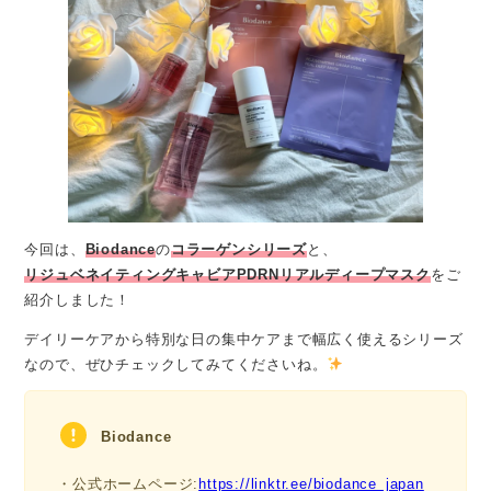
今回は、
Biodance
の
コラーゲンシリーズ
と、
リジュベネイティングキャビアPDRNリアルディープマスク
をご
紹介しました！
デイリーケアから特別な日の集中ケアまで幅広く使えるシリーズ
なので、ぜひチェックしてみてくださいね。
Biodance
・公式ホームページ:
https://linktr.ee/biodance_japan