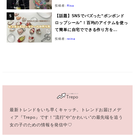
投稿者:
Risa
【話題】SNSでバズった“ボンボンド
ロップシール”！百均のアイテムを使っ
て簡単に自宅でできる作り方を...
投稿者:
reina
最新トレンドをいち早くキャッチ。トレンドお届けメデ
ィア『Trepo』です！"流行"や"かわいい"の最先端を追う
女の子のための情報を発信中♡