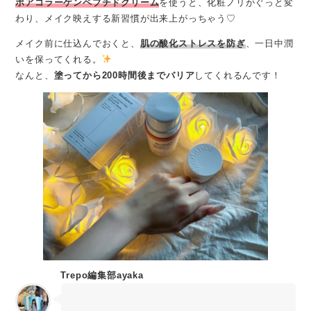
ポアコラーゲンペプチドクリーム
を使うと、化粧ノリがぐっと変
わり、メイク映えする新習慣が出来上がっちゃう♡
メイク前に仕込んでおくと、
肌の酸化ストレスを防ぎ
、一日中潤
いを保ってくれる。
なんと、
塗ってから200時間後までバリア
してくれるんです！
Trepo編集部ayaka