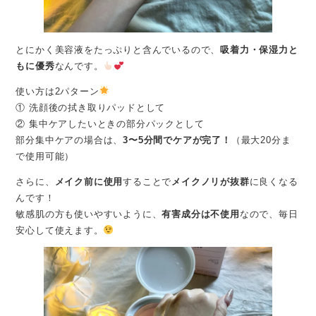
とにかく美容液をたっぷりと含んでいるので、
吸着力・保湿力と
もに優秀
なんです。
使い方は2パターン
① 洗顔後の拭き取りパッドとして
② 集中ケアしたいときの部分パックとして
部分集中ケアの場合は、
3〜5分間でケアが完了！
（最大20分ま
で使用可能）
さらに、
メイク前に使用
することで
メイクノリが抜群
に良くなる
んです！
敏感肌の方も使いやすいように、
有害成分は不使用
なので、毎日
安心して使えます。