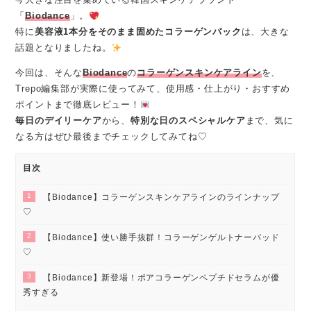
「
Biodance
」。
特に
美容液1本分をそのまま固めたコラーゲンパック
は、大きな
話題となりましたね。
今回は、そんな
Biodance
の
コラーゲンスキンケアライン
を、
Trepo編集部が実際に使ってみて、使用感・仕上がり・おすすめ
ポイントまで徹底レビュー！
毎日のデイリーケア
から、
特別な日のスペシャルケア
まで、気に
なる方はぜひ最後までチェックしてみてね♡
目次
1
【Biodance】コラーゲンスキンケアラインのラインナップ
♡
2
【Biodance】使い勝手抜群！コラーゲンゲルトナーパッド
♡
3
【Biodance】新登場！ポアコラーゲンペプチドセラムが優
秀すぎる