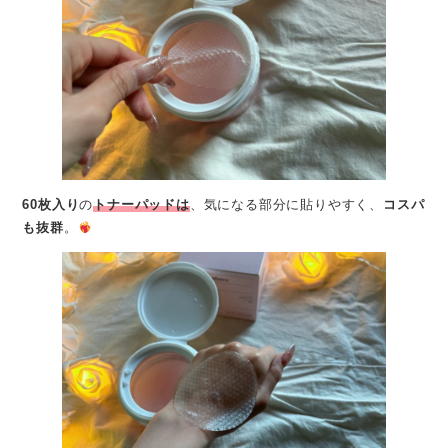
60枚入り
の
トナーパッドは
、気になる部分に貼りやすく、
コスパ
も抜群
。