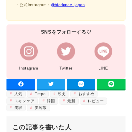
・公式Instagram：
@biodance_japan
SNSをフォローする♡
Instagram
Twitter
LINE
人気
Trepo
映え
おすすめ
スキンケア
韓国
最新
レビュー
美容
美容液
この記事を書いた人