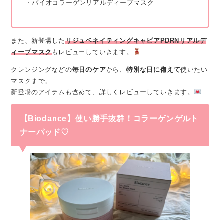
・バイオコラーゲンリアルディープマスク
また、新登場した
リジュベネイティングキャビアPDRNリアルデ
ィープマスク
もレビューしていきます。
クレンジングなどの
毎日のケア
から、
特別な日に備えて
使いたい
マスクまで。
新登場のアイテムも含めて、詳しくレビューしていきます。
【Biodance】使い勝手抜群！コラーゲンゲルト
ナーパッド♡