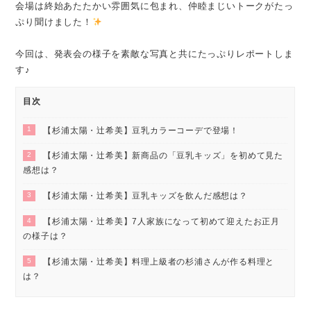
会場は終始あたたかい雰囲気に包まれ、仲睦まじいトークがたっ
ぷり聞けました！
今回は、発表会の様子を素敵な写真と共にたっぷりレポートしま
す♪
目次
1
【杉浦太陽・辻󠄀希美】豆乳カラーコーデで登場！
2
【杉浦太陽・辻󠄀希美】新商品の「豆乳キッズ」を初めて見た
感想は？
3
【杉浦太陽・辻󠄀希美】豆乳キッズを飲んだ感想は？
4
【杉浦太陽・辻󠄀希美】7人家族になって初めて迎えたお正月
の様子は？
5
【杉浦太陽・辻󠄀希美】料理上級者の杉浦さんが作る料理と
は？