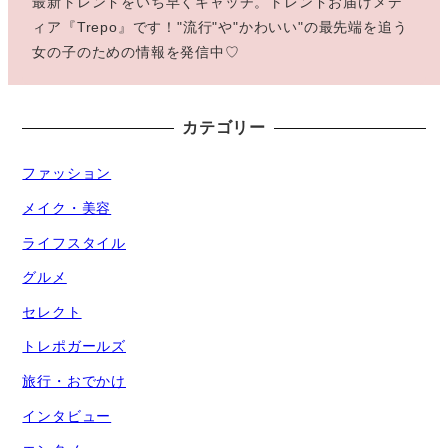
最新トレンドをいち早くキャッチ。トレンドお届けメデ
ィア『Trepo』です！"流行"や"かわいい"の最先端を追う
女の子のための情報を発信中♡
カテゴリー
ファッション
メイク・美容
ライフスタイル
グルメ
セレクト
トレポガールズ
旅行・おでかけ
インタビュー