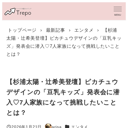
メ
イ
MENU
ン
コ
トップページ
最新記事
エンタメ
【杉浦
ン
太陽・辻󠄀希美登壇】ピカチュウデザインの「豆乳キッ
テ
ン
ズ」発表会に潜入♡7人家族になって挑戦したいこと
ツ
とは？
へ
移
動
【杉浦太陽・辻󠄀希美登壇】ピカチュウ
デザインの「豆乳キッズ」発表会に潜
入♡7人家族になって挑戦したいこと
とは？
カテゴリー
2026年1月21日
arisa
エンタメ