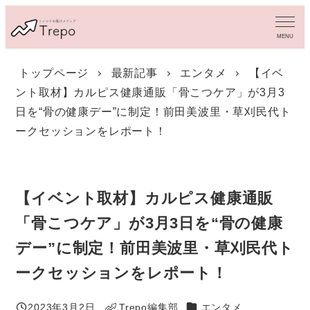
メ
イ
MENU
ン
コ
トップページ
最新記事
エンタメ
【イベ
ン
ント取材】カルピス健康通販「骨こつケア」が3月3
テ
ン
日を“骨の健康デー”に制定！前田美波里・草刈民代ト
ツ
ークセッションをレポート！
へ
移
動
【イベント取材】カルピス健康通販
「骨こつケア」が3月3日を“骨の健康
デー”に制定！前田美波里・草刈民代ト
ークセッションをレポート！
カテゴリー
2023年3月2日
Trepo編集部
エンタメ