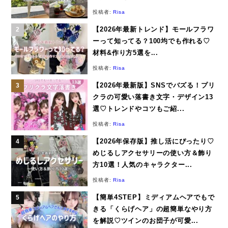
投稿者:
Risa
【2026年最新トレンド】モールフラワ
ーって知ってる？100均でも作れる♡
材料&作り方5選を...
投稿者:
Risa
【2026年最新版】SNSでバズる！プリ
クラの可愛い落書き文字・デザイン13
選♡トレンドやコツもご紹...
投稿者:
Risa
【2026年保存版】推し活にぴったり♡
めじるしアクセサリーの使い方＆飾り
方10選！人気のキャラクター...
投稿者:
Risa
【簡単4STEP】ミディアムヘアでもで
きる「くらげヘア」の超簡単なやり方
を解説♡ツインのお団子が可愛...