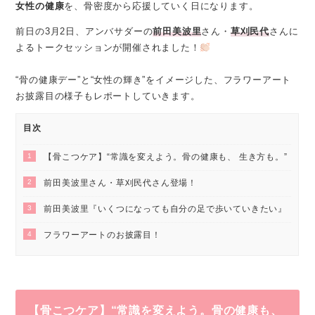
女性の健康
を、骨密度から応援していく日になります。
前日の3月2日、アンバサダーの
前田美波里
さん・
草刈民代
さんに
よるトークセッションが開催されました！
“骨の健康デー”と“女性の輝き”をイメージした、フラワーアート
お披露目の様子もレポートしていきます。
目次
1
【骨こつケア】“常識を変えよう。骨の健康も、 生き方も。”
2
前田美波里さん・草刈民代さん登場！
3
前田美波里『いくつになっても自分の足で歩いていきたい』
4
フラワーアートのお披露目！
【骨こつケア】“常識を変えよう。骨の健康も、