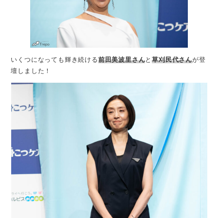
いくつになっても輝き続ける
前田美波里さん
と
草刈民代さん
が登
壇しました！