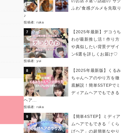
のお店３選♡話題の“サク
ふわ”食感グルメを先取り
♪
投稿者:
ruka
【2025年最新】デコうち
わが最新推し活！作り方
や真似したい背景デザイ
ン6選を詳しくお届け♡
投稿者:
yui
【2025年最新版】くるみ
ちゃんヘアのやり方を徹
底解説！簡単5STEPでミ
ディアムヘアでもできる
ヘア...
投稿者:
ruka
【簡単4STEP】ミディア
ムヘアでもできる「くら
げヘア」の超簡単なやり