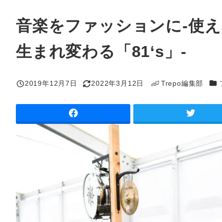
音楽をファッションに-使
生まれ変わる「81‘s」-
カ
2019年12月7日
2022年3月12日
Trepo編集部
投稿日
更新日
著
者