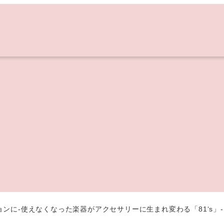
ンに-使えなくなった楽器がアクセサリーに生まれ変わる「81‘s」-