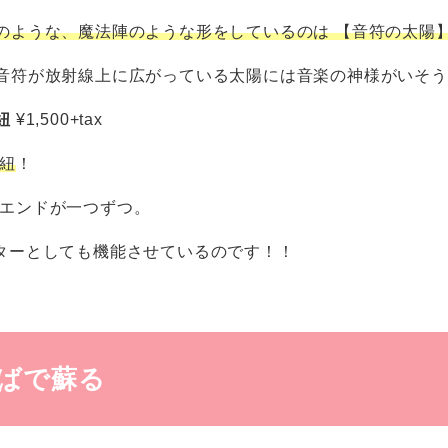
のような、魔法陣のような形をしているのは 【音符の太陽
音符が放射線上に広がっている太陽には音楽の神様がいそう
紐
¥1,500+tax
紐
！
エンドが一つずつ。
ターとしても機能させているのです！！
ばで蘇る