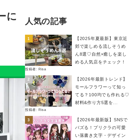
ーに
人気の記事
【2025年夏最新】東京近
郊で楽しめる流しそうめ
ん8選♡自然×癒しを楽し
める人気店をチェック！
投稿者:
Risa
【2026年最新トレンド】
モールフラワーって知っ
てる？100均でも作れる♡
材料&作り方5選を...
投稿者:
Risa
【2026年最新版】SNSで
バズる！プリクラの可愛
い落書き文字・デザイン