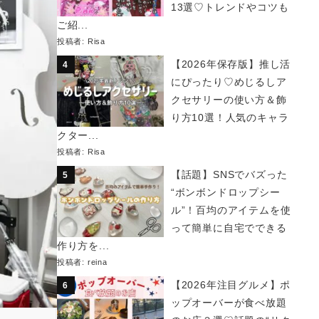
13選♡トレンドやコツも
ご紹...
投稿者:
Risa
【2026年保存版】推し活
にぴったり♡めじるしア
クセサリーの使い方＆飾
り方10選！人気のキャラ
クター...
投稿者:
Risa
【話題】SNSでバズった
“ボンボンドロップシー
ル”！百均のアイテムを使
って簡単に自宅でできる
作り方を...
投稿者:
reina
【2026年注目グルメ】ポ
ップオーバーが食べ放題