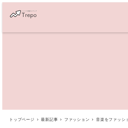
メ
イ
ン
コ
ン
テ
ン
ツ
へ
移
動
トップページ
最新記事
ファッション
音楽をファッショ