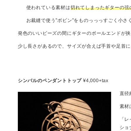
使われている素材は
切れてしまった
ギターの弦
お裁縫で使う”ボビン”をものっっっすごく小さ
発色のいいビーズの間にギターのボールエンドが挟
少し長さがあるので、サイズが合えば手首や足首に
シンバルのペンダントトップ
¥4,000+tax
直径
素材
「レ
ショ