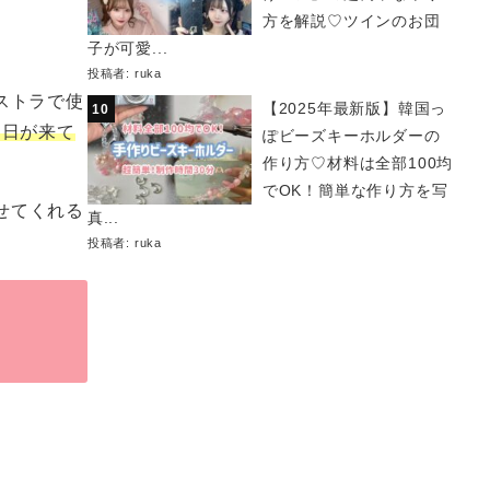
方を解説♡ツインのお団
子が可愛...
投稿者:
ruka
ストラで使
【2025年最新版】韓国っ
る日が来て
ぽビーズキーホルダーの
作り方♡材料は全部100均
でOK！簡単な作り方を写
せてくれる
真...
投稿者:
ruka