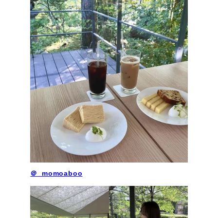
＠_momoaboo