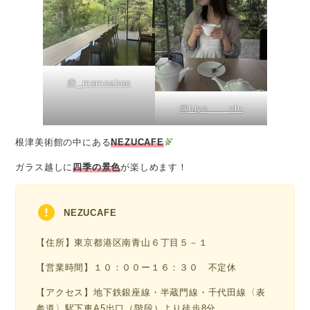
@_momoaboo
@hiyo____olu
根津美術館の中にある
NEZUCAFE
ガラス越しに
四季の景色
が楽しめます！
NEZUCAFE
【住所】東京都港区南青山６丁目５－１
【営業時間】１０：００ー１６：３０ 不定休
【アクセス】地下鉄銀座線・半蔵門線・千代田線〈表
参道〉駅下車A5出口（階段）より徒歩8分