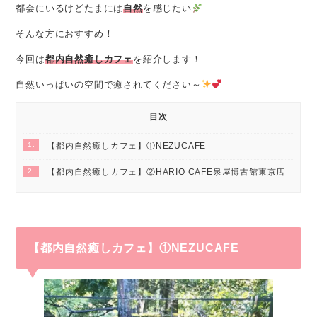
都会にいるけどたまには
自然
を感じたい
そんな方におすすめ！
今回は
都内自然癒しカフェ
を紹介します！
自然いっぱいの空間で癒されてください～
目次
1.
【都内自然癒しカフェ】①NEZUCAFE
2.
【都内自然癒しカフェ】②HARIO CAFE泉屋博古館東京店
【都内自然癒しカフェ】①NEZUCAFE