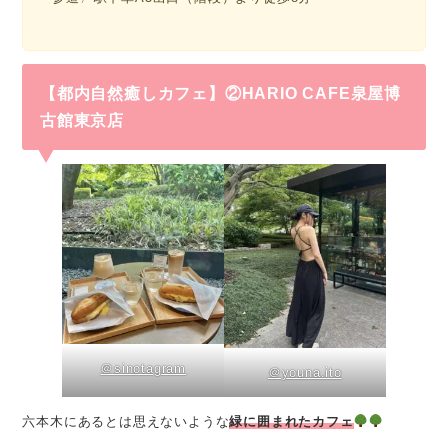
【都内自然癒しカフェ】②HARIO CAFE泉屋博
古館東京店
＠sinotagram
＠youna.ito
六本木にあるとは思えないような
緑に囲まれたカフェ