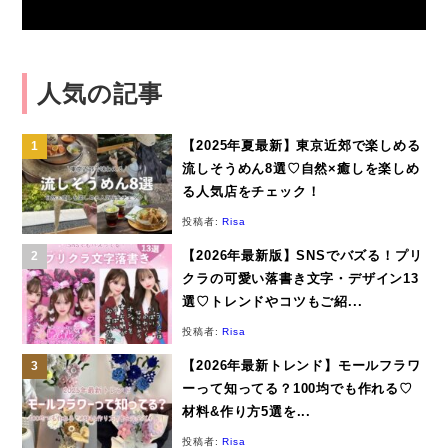
人気の記事
【2025年夏最新】東京近郊で楽しめる
流しそうめん8選♡自然×癒しを楽しめ
る人気店をチェック！
投稿者:
Risa
【2026年最新版】SNSでバズる！プリ
クラの可愛い落書き文字・デザイン13
選♡トレンドやコツもご紹...
投稿者:
Risa
【2026年最新トレンド】モールフラワ
ーって知ってる？100均でも作れる♡
材料&作り方5選を...
投稿者:
Risa