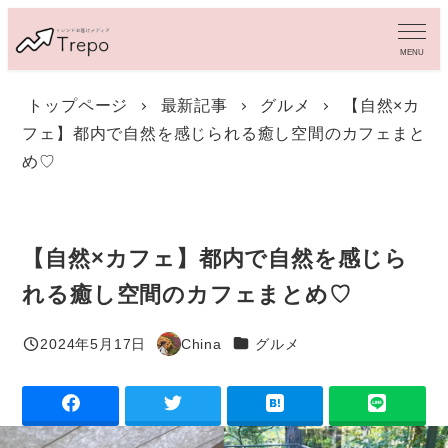
メ
イ
MENU
ン
コ
トップページ
最新記事
グルメ
【自然×カ
ン
フェ】都内で自然を感じられる癒し空間のカフェまと
テ
ン
め♡
ツ
へ
移
動
【自然×カフェ】都内で自然を感じら
れる癒し空間のカフェまとめ♡
カテゴリー
2024年5月17日
China
グルメ
投稿日
著
者