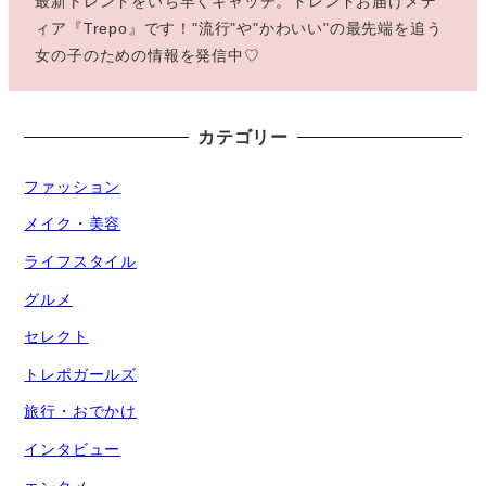
最新トレンドをいち早くキャッチ。トレンドお届けメデ
ィア『Trepo』です！"流行"や"かわいい"の最先端を追う
女の子のための情報を発信中♡
カテゴリー
ファッション
メイク・美容
ライフスタイル
グルメ
セレクト
トレポガールズ
旅行・おでかけ
インタビュー