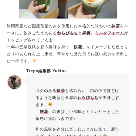
静岡県産など国産茶葉のみを使用した本格的な味わいの
抹茶
をベ
ースに、飲みごたえのある
わらびもち
と
黒糖
、
ミルクフォーム
が
トッピングされているよ♪
一年の五穀豊穣を願う意味を持つ「
餅花
」をイメージした色とり
どりのあられを上に乗せ、華やかな見た目でお祝い気分を演出し
た一杯です。
Trepo編集部 Yukine
コクのある
抹茶
と絡み合い、口の中でほどけ
るような斬新な食感の
わらびもち
が美味しす
ぎる。
「
餅花
」の香ばしい風味とカリカリッとした
食感に病みつきです♪
和の風味を存分に楽しむことが出来て、新年