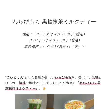
わらびもち 黒糖抹茶ミルクティー
価格：（ICE）Mサイズ 650円（税込）
（HOT）Sサイズ 650円（税込）
販売期間：2024年12月26日（木）〜
“
にゅるりん
”とした食感が新しい
わらびもち
を、香ばしい
黒糖
と
ほろ苦い
抹茶
の風味と共に楽しむことが出来る
『
わらびもち 黒
糖抹茶ミルクティー
』
。