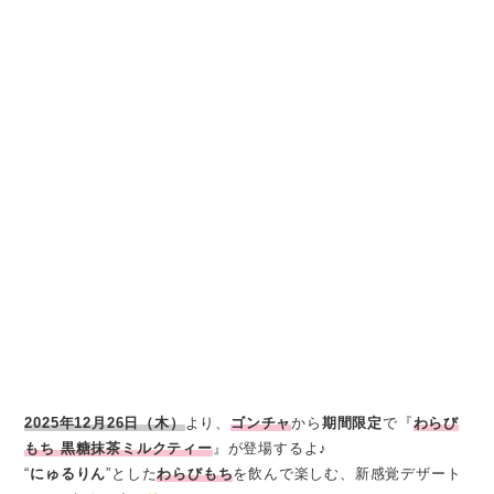
2025年12月26日（木）
より、
ゴンチャ
から
期間限定
で『
わらび
もち 黒糖抹茶ミルクティー
』が登場するよ♪
“
にゅるりん
”とした
わらびもち
を飲んで楽しむ、新感覚デザート