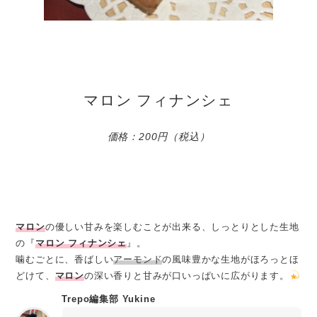
マロン フィナンシェ
価格：200円（税込）
マロン
の優しい甘みを楽しむことが出来る、しっとりとした生地
の『
マロン フィナンシェ
』。
噛むごとに、香ばしい
アーモンド
の風味豊かな生地がほろっとほ
どけて、
マロン
の深い香りと甘みが口いっぱいに広がります。
Trepo編集部 Yukine