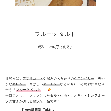
フルーツ タルト
価格：290円（税込）
甘酸っぱい
アプリコット
や深みのある香りの
クランベリー
、爽や
かな
オレンジ
、香ばしい
アーモンド
などの味わいが絶妙に重なり
合う『
フルーツ タルト
』。
一口ごとに、サクサクとしたタルト生地と、とろりとした
フルー
ツ
の甘さが訪れる贅沢な一品です！
Trepo編集部 Yukine