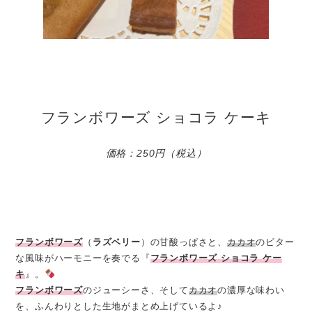
フランボワーズ ショコラ ケーキ
価格：250円（税込）
フランボワーズ
（
ラズベリー
）の甘酸っぱさと、
カカオ
のビター
な風味がハーモニーを奏でる『
フランボワーズ ショコラ ケー
キ
』。
フランボワーズ
のジューシーさ、そして
カカオ
の濃厚な味わい
を、ふんわりとした生地がまとめ上げているよ♪