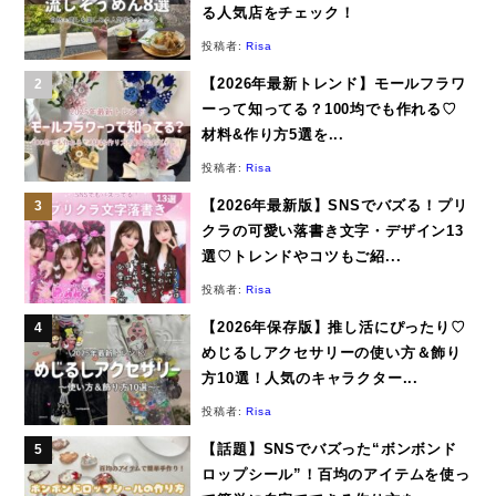
る人気店をチェック！
投稿者:
Risa
【2026年最新トレンド】モールフラワ
ーって知ってる？100均でも作れる♡
材料&作り方5選を...
投稿者:
Risa
【2026年最新版】SNSでバズる！プリ
クラの可愛い落書き文字・デザイン13
選♡トレンドやコツもご紹...
投稿者:
Risa
【2026年保存版】推し活にぴったり♡
めじるしアクセサリーの使い方＆飾り
方10選！人気のキャラクター...
投稿者:
Risa
【話題】SNSでバズった“ボンボンド
ロップシール”！百均のアイテムを使っ