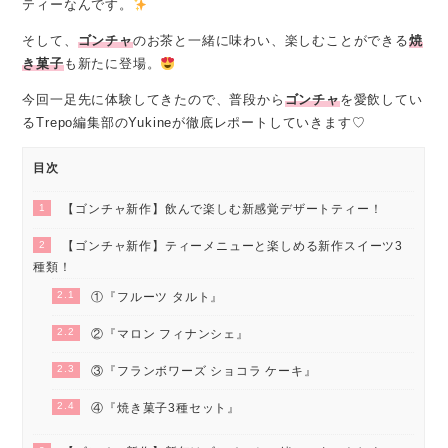
ティーなんです。
そして、
ゴンチャ
のお茶と一緒に味わい、楽しむことができる
焼
き菓子
も新たに登場。
今回一足先に体験してきたので、普段から
ゴンチャ
を愛飲してい
るTrepo編集部のYukineが徹底レポートしていきます♡
目次
1
【ゴンチャ新作】飲んで楽しむ新感覚デザートティー！
2
【ゴンチャ新作】ティーメニューと楽しめる新作スイーツ3
種類！
2.1
①『フルーツ タルト』
2.2
②『マロン フィナンシェ』
2.3
③『フランボワーズ ショコラ ケーキ』
2.4
④『焼き菓子3種セット』