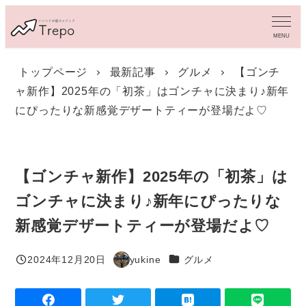
メ
イ
MENU
ン
コ
トップページ
最新記事
グルメ
【ゴンチ
ン
ャ新作】2025年の「初茶」はゴンチャに決まり♪新年
テ
ン
にぴったりな新感覚デザートティーが登場だよ♡
ツ
へ
移
動
【ゴンチャ新作】2025年の「初茶」は
ゴンチャに決まり♪新年にぴったりな
新感覚デザートティーが登場だよ♡
カテゴリー
2024年12月20日
yukine
グルメ
投稿日
著
者