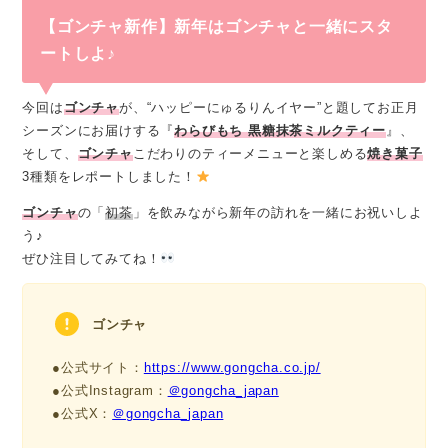
【ゴンチャ新作】新年はゴンチャと一緒にスタ
ートしよ♪
今回は
ゴンチャ
が、“ハッピーにゅるりんイヤー”と題してお正月
シーズンにお届けする『
わらびもち 黒糖抹茶ミルクティー
』、
そして、
ゴンチャ
こだわりのティーメニューと楽しめる
焼き菓子
3種類をレポートしました！
ゴンチャ
の「
初茶
」を飲みながら新年の訪れを一緒にお祝いしよ
う♪
ぜひ注目してみてね！
ゴンチャ
●公式サイト：
https://www.gongcha.co.jp/
●公式Instagram：
＠gongcha_japan
●公式X：
＠gongcha_japan