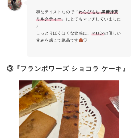
和なテイストなので『
わらびもち 黒糖抹茶
ミルクティー
』にとてもマッチしていました
♪
しっとりほくほくな食感に、
マロン
の優しい
甘みを感じて絶品です
♡
③『フランボワーズ ショコラ ケーキ』