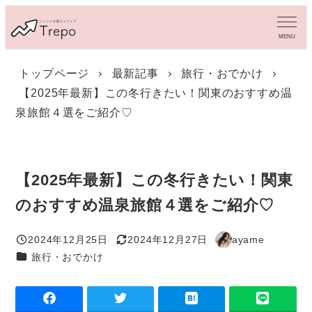
メ
イ
MENU
ン
コ
トップページ
最新記事
旅行・おでかけ
ン
【2025年最新】この冬行きたい！関東のおすすめ温
テ
ン
泉旅館４選をご紹介♡
ツ
へ
移
動
【2025年最新】この冬行きたい！関東
のおすすめ温泉旅館４選をご紹介♡
2024年12月25日
2024年12月27日
ayame
投稿日
更新日
著
カテゴリー
旅行・おでかけ
者