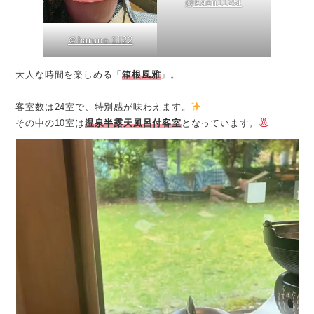
@kaori1125t
＠haruno.1122
大人な時間を楽しめる「
箱根風雅
」。
客室数は24室で、特別感が味わえます。
その中の10室は
温泉半露天風呂付客室
となっています。