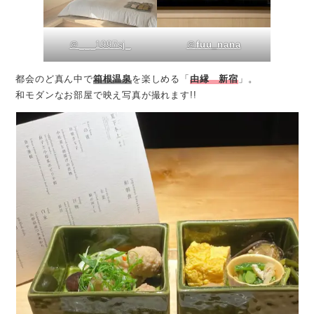
＠___1997sj_
＠
fuu_nana
都会のど真ん中で
箱根温泉
を楽しめる「
由縁 新宿
」。
和モダンなお部屋で映え写真が撮れます!!