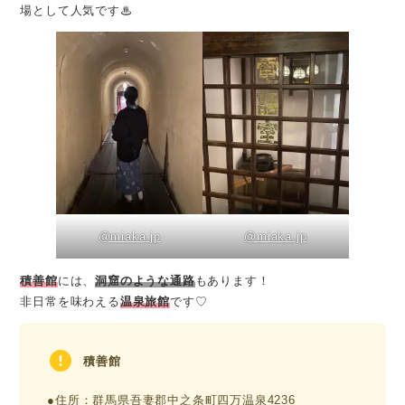
場として人気です♨
@miaka.jp
@miaka.jp
積善館
には、
洞窟のような通路
もあります！
非日常を味わえる
温泉旅館
です♡
積善館
●住所：群馬県吾妻郡中之条町四万温泉4236