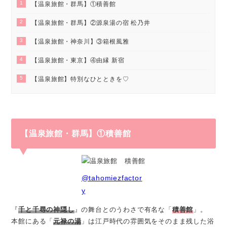
1
【温泉旅館・群馬】①積善館
2
【温泉旅館・群馬】②源泉湯の宿 松乃井
3
【温泉旅館・神奈川】③箱根風雅
4
【温泉旅館・東京】④由縁 新宿
5
【温泉旅館】特別なひとときを♡
【温泉旅館・群馬】①積善館
@tahomiezfactor
y
『
千と千尋の神隠し
』の舞台とのうわさで有名な「
積善館
」。
本館にある「
元禄の湯
」は江戸時代の雰囲気をそのまま残した浴