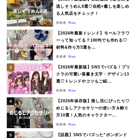
流しそうめん8選♡自然×癒しを楽しめ
る人気店をチェック！
投稿者:
Risa
【2026年最新トレンド】モールフラワ
ーって知ってる？100均でも作れる♡
材料&作り方5選を...
投稿者:
Risa
【2026年最新版】SNSでバズる！プリ
クラの可愛い落書き文字・デザイン13
選♡トレンドやコツもご紹...
投稿者:
Risa
【2026年保存版】推し活にぴったり♡
めじるしアクセサリーの使い方＆飾り
方10選！人気のキャラクター...
投稿者:
Risa
【話題】SNSでバズった“ボンボンド