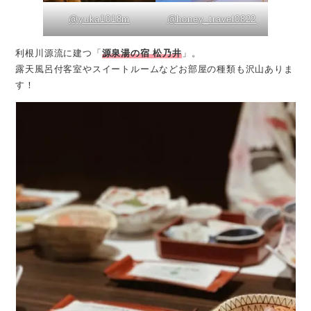
@yuka1018m
@honey_travel0822
利根川源流に建つ「
源泉湯の宿 松乃井
」。
露天風呂付客室やスイートルームなどお部屋の種類も沢山ありま
す！