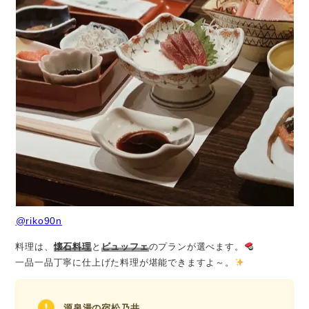
@riko90n
料理は、
懐石料理
と
ビュッフェ
のプランが選べます。
一品一品丁寧に仕上げた料理が堪能できますよ～。
源泉湯の宿松乃井