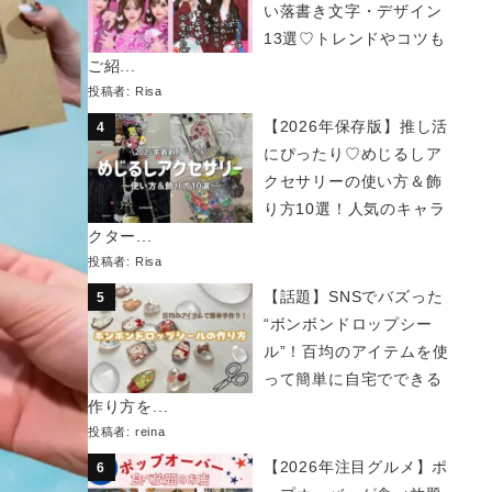
い落書き文字・デザイン
13選♡トレンドやコツも
ご紹...
投稿者:
Risa
【2026年保存版】推し活
にぴったり♡めじるしア
クセサリーの使い方＆飾
り方10選！人気のキャラ
クター...
投稿者:
Risa
【話題】SNSでバズった
“ボンボンドロップシー
ル”！百均のアイテムを使
って簡単に自宅でできる
作り方を...
投稿者:
reina
【2026年注目グルメ】ポ