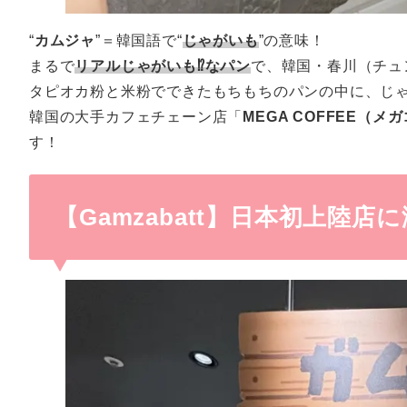
“
カムジャ
”＝韓国語で“
じゃがいも
”の意味！
まるで
リアルじゃがいも⁉なパン
で、韓国・春川（チュ
タピオカ粉と米粉でできたもちもちのパンの中に、じ
韓国の大手カフェチェーン店「
MEGA COFFEE（メ
す！
【Gamzabatt】日本初上陸店