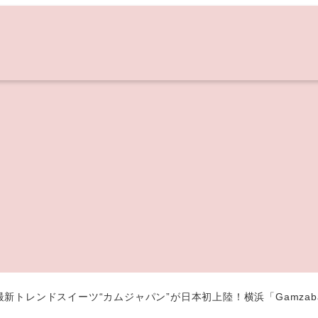
新トレンドスイーツ“カムジャパン”が日本初上陸！横浜「Gamza