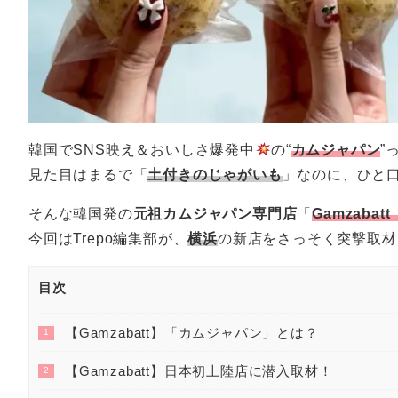
韓国でSNS映え＆おいしさ爆発中
の“
カムジャパン
”
見た目はまるで「
土付きのじゃがいも
」なのに、ひと
そんな韓国発の
元祖カムジャパン専門店
「
Gamzaba
今回はTrepo編集部が、
横浜
の新店をさっそく突撃取材
目次
【Gamzabatt】「カムジャパン」とは？
1
【Gamzabatt】日本初上陸店に潜入取材！
2