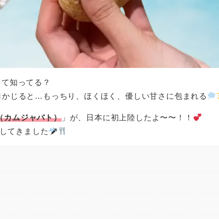
って知ってる？
口かじると…もっちり、ほくほく、優しい甘さに包まれる
tt（カムジャバト）
」が、日本に初上陸したよ〜〜！！
してきました