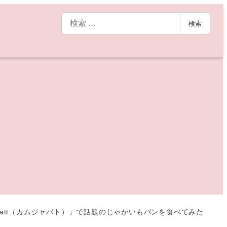
検
検索
索
batt（カムジャバト）」で話題のじゃがいもパンを食べてみた