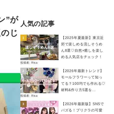
ン”が
人気の記事
題のじ
【2025年夏最新】東京近
郊で楽しめる流しそうめ
ん8選♡自然×癒しを楽し
める人気店をチェック！
投稿者:
Risa
【2026年最新トレンド】
モールフラワーって知っ
てる？100均でも作れる♡
材料&作り方5選を...
投稿者:
Risa
【2026年最新版】SNSで
バズる！プリクラの可愛