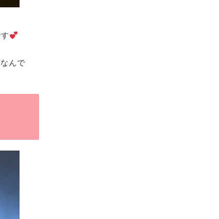
です
ンなんで