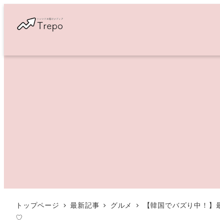
メ
イ
ン
コ
ン
テ
ン
ツ
へ
移
動
トップページ
最新記事
グルメ
【韓国でバズり中！】最
♡