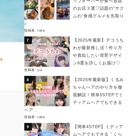
ップオーバーが食べ放題
のお店３選♡話題の“サク
ふわ”食感グルメを先取り
♪
投稿者:
ruka
【2025年最新】デコうち
わが最新推し活！作り方
や真似したい背景デザイ
ン6選を詳しくお届け♡
投稿者:
yui
【2025年最新版】くるみ
ちゃんヘアのやり方を徹
底解説！簡単5STEPでミ
ディアムヘアでもできる
ヘア...
投稿者:
ruka
【簡単4STEP】ミディア
ムヘアでもできる「くら