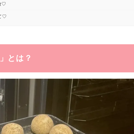
食♡
て♡
ン」とは？