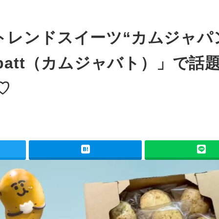
トレンドスイーツ“カムジャパ
batt（カムジャバト）」で話
♡