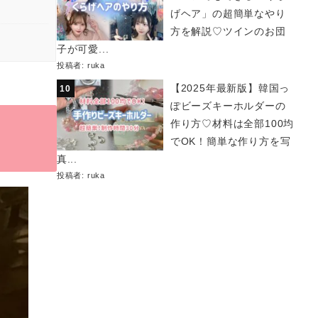
げヘア」の超簡単なやり
方を解説♡ツインのお団
子が可愛...
投稿者:
ruka
【2025年最新版】韓国っ
ぽビーズキーホルダーの
作り方♡材料は全部100均
でOK！簡単な作り方を写
真...
投稿者:
ruka