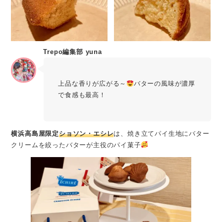
Trepo編集部 yuna
上品な香りが広がる～
バターの風味が濃厚
で食感も最高！
横浜高島屋限定
ショソン・エシレ
は、焼き立てパイ生地にバター
クリームを絞ったバターが主役のパイ菓子