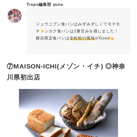
Trepo編集部 yuna
ジュウニブン食パンはみずみずしくてモチモ
チ
シカク食パンは1番甘みを感じました！
横浜限定食パンは
全粒粉の風味
がGood
⑦MAISON-ICHI(メゾン・イチ) ◎神奈
川県初出店