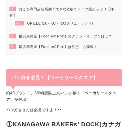
4.
おこわ専門店新業態！大きな鉄板でライブ感たっぷり【洋
食】
4.1.
GRILLE SA・KU・RA(グリエ・サクラ)
5.
横浜高島屋【Foodies’ Port】のグランドオープン日は？
6.
横浜高島屋【Foodies’ Port】は見どころ満載！
パン好き必見！【ベーカリースクエア】
約40ブランド、500種類以上のパンが揃う
「ベーカリースクエ
ア」
が登場！
パン好きさんは必見ですよ！
①KANAGAWA BAKERs’ DOCK(カナガ