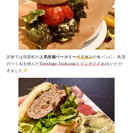
試食では田原町の
人気老舗ベーカリー
ペリカン
の食パンに、鳥茂
のつくねを挟んだ
Torishige Tsukune(トリシゲツクネ)
をいただ
きました