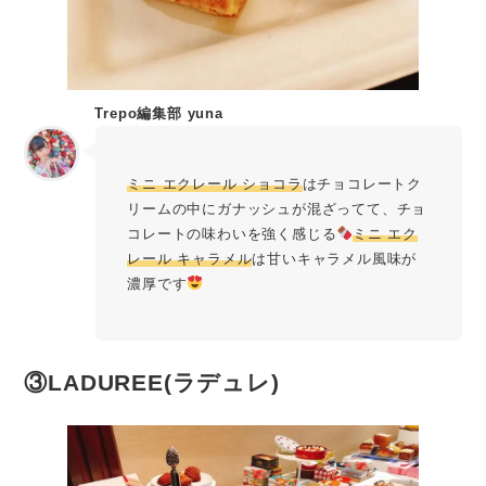
Trepo編集部 yuna
ミニ エクレール ショコラ
はチョコレートク
リームの中にガナッシュが混ざってて、チョ
コレートの味わいを強く感じる
ミニ エク
レール キャラメル
は甘いキャラメル風味が
濃厚です
③LADUREE(ラデュレ)