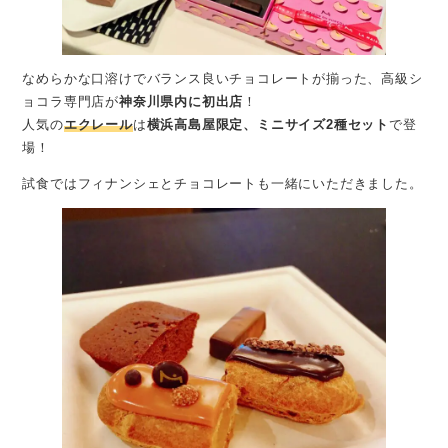
なめらかな口溶けでバランス良いチョコレートが揃った、高級シ
ョコラ専門店が
神奈川県内に初出店
！
人気の
エクレール
は
横浜高島屋限定、ミニサイズ2種セット
で登
場！
試食ではフィナンシェとチョコレートも一緒にいただきました。