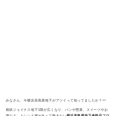
みなさん、今横浜高島屋地下がアツイって知ってましたか？
相鉄ジョイナス地下1階が広くなり、パンや惣菜、スイーツやお
酒など、トレンド感があって飽きない
横浜高島屋地下食料品フロ