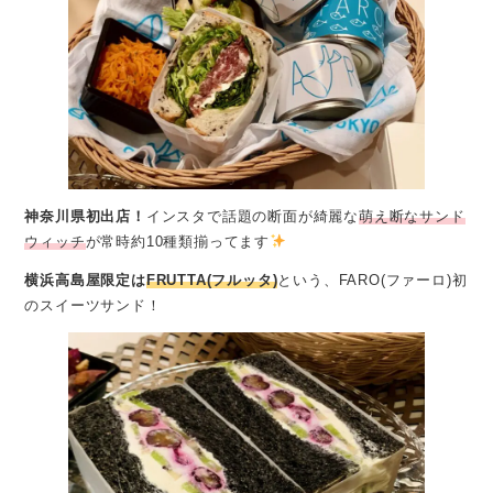
神奈川県初出店！
インスタで話題の断面が綺麗な
萌え断なサンド
ウィッチ
が常時約10種類揃ってます
横浜高島屋限定は
FRUTTA(フルッタ)
という、FARO(ファーロ)初
のスイーツサンド！