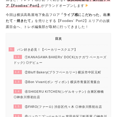
ア【Foodies’ Port】
がグランドオープンします
今回は横浜高島屋地下食品フロア
「ライブ感にこだわった、出来
たて・焼きたて」
を売りとする【Foodies’ Port2】エリアのお披
露目会へ、トレポ編集部が取材に行ってきました！
目次
1.
パン好き必見！【ベーカリースクエア】
1.1.
①KANAGAWA BAKERs’ DOCK(カナガワ ベーカーズ
ドック) ◎デビュー
1.2.
②Bluff Bakery(ブラフベーカリー) 横浜市中区元町
1.3.
③Bon Vivant(ボン ヴィボン) 横浜市青葉区青葉台
1.4.
④SHIGERU KITCHEN(シゲルキッチン) 台東区柳橋
◎神奈川県初出店
1.5.
⑤FARO(ファーロ) 渋谷区代々木 ◎神奈川県初出店
1.6.
⑥ジュウニブンベーカリー 世田谷区三軒茶屋 ◎神奈川