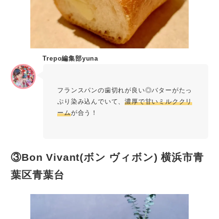
Trepo編集部yuna
フランスパンの歯切れが良い◎バターがたっ
ぷり染み込んでいて、
濃厚で甘いミルククリ
ーム
が合う！
③Bon Vivant(ボン ヴィボン) 横浜市青
葉区青葉台