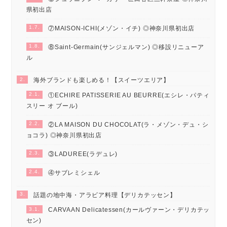
県初出店
1.7.
⑦MAISON-ICHI(メゾン・イチ) ◎神奈川県初出店
1.8.
⑧Saint-Germain(サンジェルマン) ◎移設リニューア
ル
2.
海外ブランドも楽しめる！【スイーツエリア】
2.1.
①ECHIRE PATISSERIE AU BEURRE(エシレ・パティ
スリー オ ブール)
2.2.
②LA MAISON DU CHOCOLAT(ラ・メゾン・デュ・シ
ョコラ) ◎神奈川県初出店
2.3.
③LADUREE(ラデュレ)
2.4.
④サブレミシェル
3.
話題の地中海・アラビア料理【デリカテッセン】
3.1.
CARVAAN Delicatessen(カールヴァーン・デリカテッ
セン)