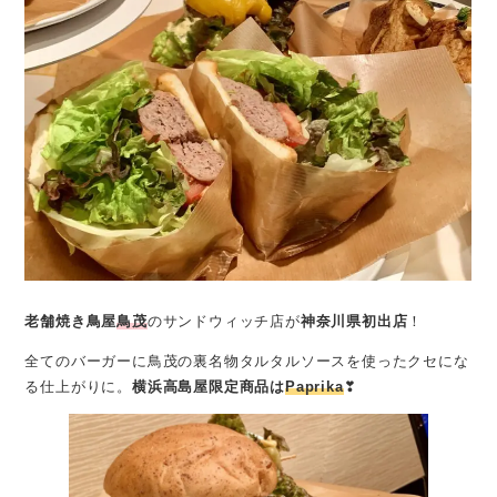
老舗焼き鳥屋
鳥茂
のサンドウィッチ店が
神奈川県初出店
！
全てのバーガーに鳥茂の裏名物タルタルソースを使ったクセにな
る仕上がりに。
横浜高島屋限定商品は
Paprika
❣