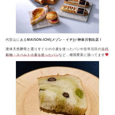
代官山にある
MAISON-ICHI(メゾン・イチ)
が
神奈川初出店！
液体天然酵母と選りすぐりの小麦を使ったパンや近年注目の
古代
穀物・スペルト小麦を使ったパン
など…種類豊富に揃ってます