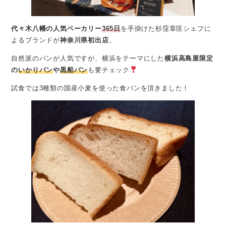
代々木八幡の人気ベーカリー
365日
を手掛けた杉窪章匡シェフに
よるブランドが
神奈川県初出店
。
自然派のパンが人気ですが、横浜をテーマにした
横浜高島屋限定
の
いかりパン
や
黒船パン
も要チェック
試食では3種類の国産小麦を使った食パンを頂きました！