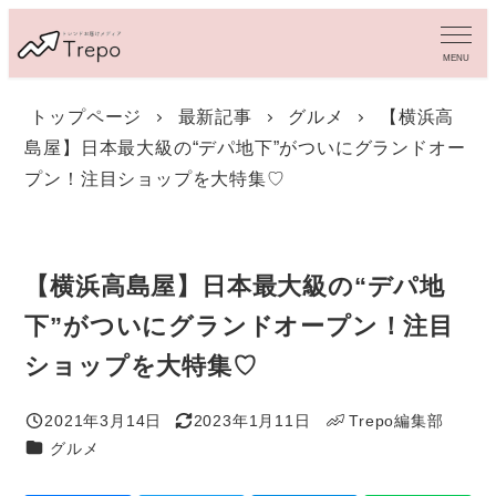
メ
イ
MENU
ン
コ
トップページ
最新記事
グルメ
【横浜高
ン
島屋】日本最大級の“デパ地下”がついにグランドオー
テ
ン
プン！注目ショップを大特集♡
ツ
へ
移
動
【横浜高島屋】日本最大級の“デパ地
下”がついにグランドオープン！注目
ショップを大特集♡
2021年3月14日
2023年1月11日
Trepo編集部
投稿日
更新日
著
カテゴリー
グルメ
者