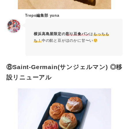
Trepo編集部 yuna
横浜高島屋限定の
彩り豆食パン
は
もっちも
ち！
中の餡と豆がほのかに甘〜い
⑧Saint-Germain(サンジェルマン) ◎移
設リニューアル