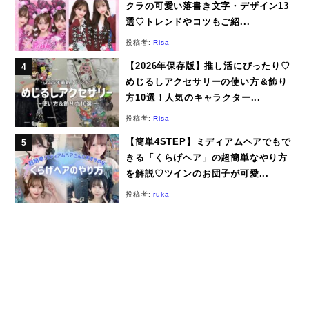
クラの可愛い落書き文字・デザイン13
選♡トレンドやコツもご紹...
投稿者:
Risa
【2026年保存版】推し活にぴったり♡
めじるしアクセサリーの使い方＆飾り
方10選！人気のキャラクター...
投稿者:
Risa
【簡単4STEP】ミディアムヘアでもで
きる「くらげヘア」の超簡単なやり方
を解説♡ツインのお団子が可愛...
投稿者:
ruka