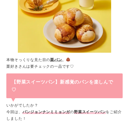
本物そっくりな見た目の
栗パン
。
栗好きさんは要チェックの一品です♡
【野菜スイーツパン】新感覚のパンを楽しんで
♡
いかがでしたか？
今回は、
パンジョンナンミミョンガ
の
野菜スイーツパン
をご紹介
しました！