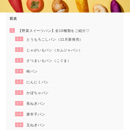
目次
1
【野菜スイーツパン】全10種類をご紹介♡
1.1
とうもろこしパン（11月新発売）
1.2
じゃがいもパン（カムジャパン）
1.3
さつまいもパン（こぐま）
1.4
柿パン
1.5
にんにくパン
1.6
かぼちゃパン
1.7
長ねぎパン
1.8
唐辛子パン
1.9
玉ねぎパン