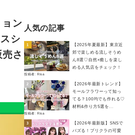
ミョン
人気の記事
マスシ
【2025年夏最新】東京近
販売さ
郊で楽しめる流しそうめ
ん8選♡自然×癒しを楽し
める人気店をチェック！
投稿者:
Risa
【2026年最新トレンド】
モールフラワーって知っ
てる？100均でも作れる♡
材料&作り方5選を...
投稿者:
Risa
【2026年最新版】SNSで
バズる！プリクラの可愛