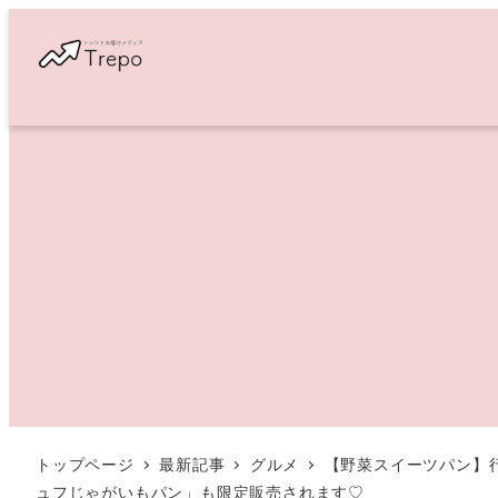
メ
イ
ン
コ
ン
テ
ン
ツ
へ
移
動
トップページ
最新記事
グルメ
【野菜スイーツパン】
ュフじゃがいもパン」も限定販売されます♡