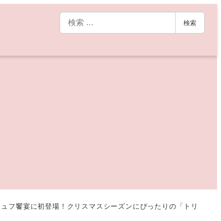
検
検索
索
リュフ饗宴に初登場！クリスマスシーズンにぴったりの「トリ