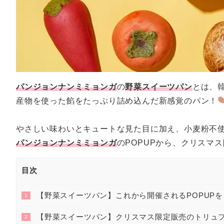
パンジョンナンミミョンガ
の
野菜スイーツパン
とは、
産物を使った餡をたっぷり詰め込んだ新感覚のパン！
やさしい味わいとキュートな見た目に加え、小麦粉不
パンジョンナンミミョンガ
のPOPUPから、クリスマ
目次
【野菜スイーツパン】これから開催されるPOPUP
1
【野菜スイーツパン】クリスマス限定販売のトリュ
2