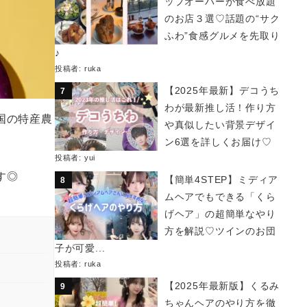
ップオーバーが食べ放題
のお店３選♡話題の“サク
ふわ”食感グルメを先取り
♪
投稿者:
ruka
【2025年最新】デコうち
わが最新推し活！作り方
国の特産農
や真似したい背景デザイ
ン6選を詳しくお届け♡
投稿者:
yui
す◎
【簡単4STEP】ミディア
ムヘアでもできる「くら
げヘア」の超簡単なやり
方を解説♡ツインのお団
子が可愛...
投稿者:
ruka
【2025年最新版】くるみ
ちゃんヘアのやり方を徹