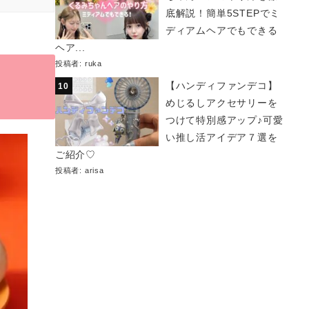
底解説！簡単5STEPでミ
ディアムヘアでもできる
ヘア...
投稿者:
ruka
【ハンディファンデコ】
めじるしアクセサリーを
つけて特別感アップ♪可愛
い推し活アイデア７選を
ご紹介♡
投稿者:
arisa