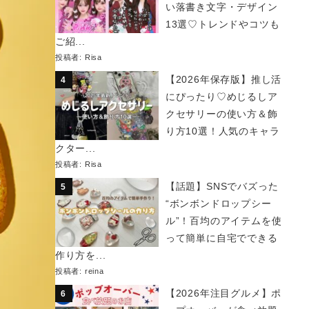
い落書き文字・デザイン
13選♡トレンドやコツも
ご紹...
投稿者:
Risa
【2026年保存版】推し活
にぴったり♡めじるしア
クセサリーの使い方＆飾
り方10選！人気のキャラ
クター...
投稿者:
Risa
【話題】SNSでバズった
“ボンボンドロップシー
ル”！百均のアイテムを使
って簡単に自宅でできる
作り方を...
投稿者:
reina
【2026年注目グルメ】ポ