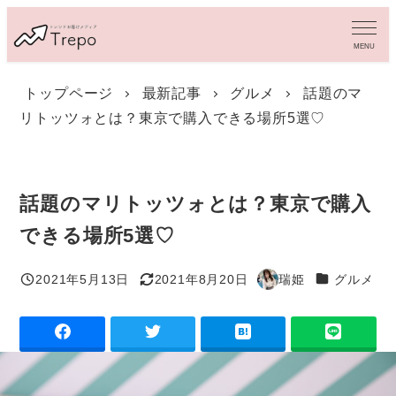
メ
イ
MENU
ン
コ
トップページ
最新記事
グルメ
話題のマ
ン
リトッツォとは？東京で購入できる場所5選♡
テ
ン
ツ
へ
移
話題のマリトッツォとは？東京で購入
動
できる場所5選♡
カテゴリー
2021年5月13日
2021年8月20日
瑞姫
グルメ
投稿日
更新日
著
者