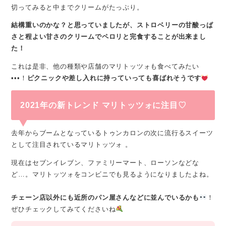
切ってみると中までクリームがたっぷり。
結構重いのかな？と思っていましたが、ストロベリーの甘酸っぱ
さと程よい甘さのクリームでペロリと完食することが出来まし
た！
これは是非、他の種類や店舗のマリトッツォも食べてみたい
•••！
ピクニックや差し入れに持っていっても喜ばれそうです
2021年の新トレンド マリトッツォに注目♡
去年からブームとなっているトゥンカロンの次に流行るスイーツ
として注目されているマリトッツォ 。
現在はセブンイレブン、ファミリーマート、ローソンなどな
ど…。マリトッツォをコンビニでも見るようになりましたよね。
チェーン店以外にも近所のパン屋さんなどに並んでいるかも
！
ぜひチェックしてみてくださいね