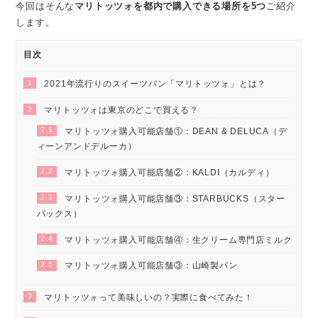
今回はそんな
マリトッツォを都内で購入できる場所を5つ
ご紹介
します。
目次
1
2021年流行りのスイーツパン「マリトッツォ」とは？
2
マリトッツォは東京のどこで買える？
2.1
マリトッツォ購入可能店舗①：DEAN & DELUCA（デ
ィーンアンドデルーカ）
2.2
マリトッツォ購入可能店舗②：KALDI（カルディ）
2.3
マリトッツォ購入可能店舗③：STARBUCKS（スター
バックス）
2.4
マリトッツォ購入可能店舗④：生クリーム専門店ミルク
2.5
マリトッツォ購入可能店舗③：山崎製パン
3
マリトッツォって美味しいの？実際に食べてみた！