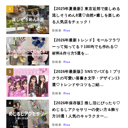
【2025年夏最新】東京近郊で楽しめる
流しそうめん8選♡自然×癒しを楽しめ
る人気店をチェック！
投稿者:
Risa
【2026年最新トレンド】モールフラワ
ーって知ってる？100均でも作れる♡
材料&作り方5選を...
投稿者:
Risa
【2026年最新版】SNSでバズる！プリ
クラの可愛い落書き文字・デザイン13
選♡トレンドやコツもご紹...
投稿者:
Risa
【2026年保存版】推し活にぴったり♡
めじるしアクセサリーの使い方＆飾り
方10選！人気のキャラクター...
投稿者:
Risa