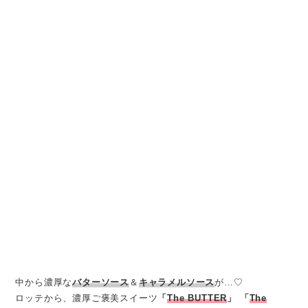
中から濃厚な
バターソース
＆
キャラメルソース
が…♡
ロッテから、濃厚ご褒美スイーツ
「
The BUTTER
」 「
The