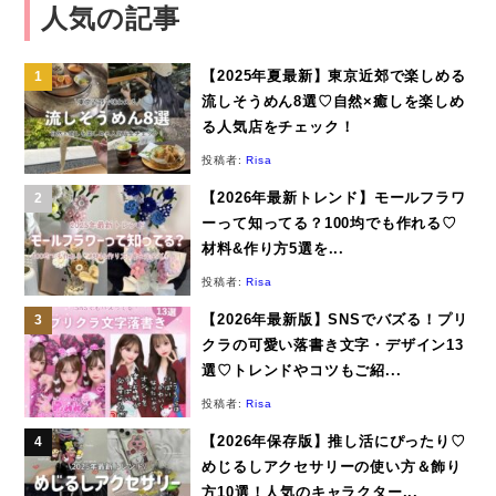
人気の記事
【2025年夏最新】東京近郊で楽しめる
流しそうめん8選♡自然×癒しを楽しめ
る人気店をチェック！
投稿者:
Risa
【2026年最新トレンド】モールフラワ
ーって知ってる？100均でも作れる♡
材料&作り方5選を...
投稿者:
Risa
【2026年最新版】SNSでバズる！プリ
クラの可愛い落書き文字・デザイン13
選♡トレンドやコツもご紹...
投稿者:
Risa
【2026年保存版】推し活にぴったり♡
めじるしアクセサリーの使い方＆飾り
方10選！人気のキャラクター...