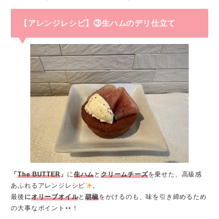
【アレンジレシピ】③生ハムのデリ仕立て
「
The BUTTER
」
に
生ハム
と
クリームチーズ
を乗せた、高級感
あふれるアレンジレシピ
。
最後
に
オリーブオイル
と
胡椒
をかけるのも、味を引き締めるため
の大事なポイント
！