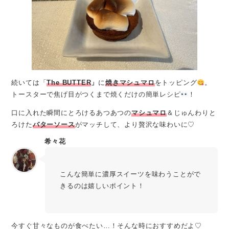
続いては
「
The BUTTER
」
に
焼きマシュマロ
をトッピング
。
トースターで焦げ目がつくまで焼くだけの簡単レシピ
！
口に入れた瞬間にとろけるあつあつの
マシュマロ
＆じゅんわりと
ろけた
バターソース
がマッチして、より贅沢な味わいに♡
希々花
こんな簡単に濃厚スイーツを味わうことがで
きるのは嬉しいポイント！
今すぐ甘々なものが食べたい…！そんな時におすすめだよ♡