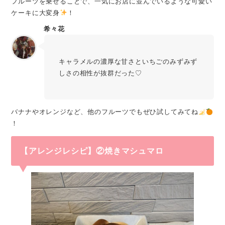
フルーツを乗せることで、一気にお店に並んでいるような可愛い
ケーキに大変身
！
希々花
キャラメルの濃厚な甘さといちごのみずみず
しさの相性が抜群だった♡
バナナやオレンジなど、他のフルーツでもぜひ試してみてね
！
【アレンジレシピ】②焼きマシュマロ