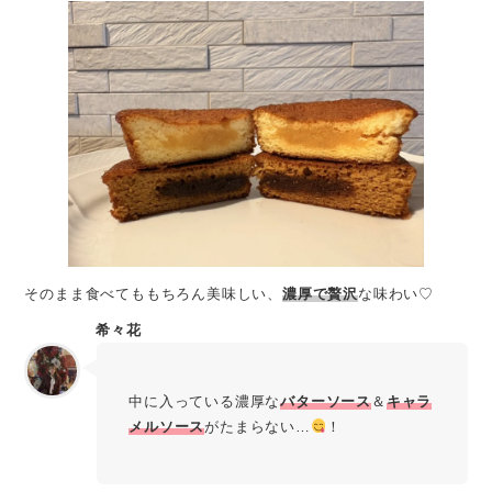
そのまま食べてももちろん美味しい、
濃厚で贅沢
な味わい♡
希々花
中に入っている濃厚な
バターソース
＆
キャラ
メルソース
がたまらない…
！