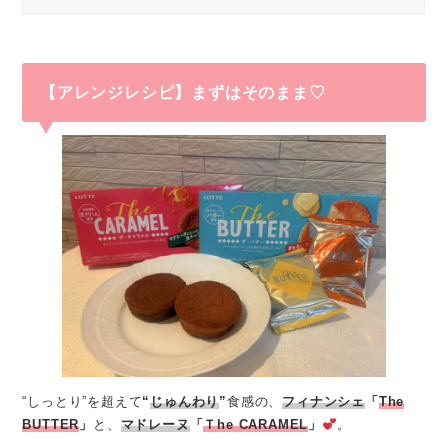
【アレンジレシピ】まずはそのまま♡
“しっとり”を超えて
“
じゅんわり
”
食感の、
フィナンシェ
「
The
BUTTER
」
と、
マドレーヌ
「
Ｔhe CARAMEL
」
。