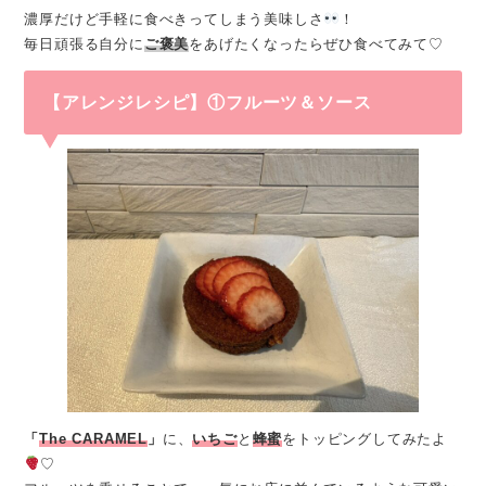
濃厚だけど手軽に食べきってしまう美味しさ
！
毎日頑張る自分に
ご褒美
をあげたくなったらぜひ食べてみて♡
【アレンジレシピ】①フルーツ＆ソース
「
The CARAMEL
」
に、
いちご
と
蜂蜜
をトッピングしてみたよ
♡