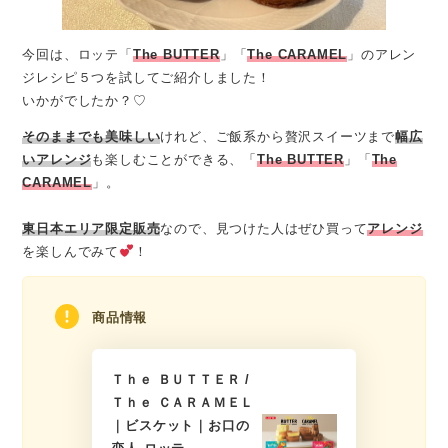
今回は、ロッテ
「
The BUTTER
」「
The CARAMEL
」
のアレン
ジレシピ５つを試してご紹介しました！
いかがでしたか？♡
そのままでも美味しい
けれど、ご飯系から贅沢スイーツまで
幅広
いアレンジ
も楽しむことができる、「
The BUTTER
」「
The
CARAMEL
」。
東日本エリア限定販売
なので、見つけた人はぜひ買って
アレンジ
を楽しんでみて
！
商品情報
Ｔｈｅ ＢＵＴＴＥＲ /
Ｔｈｅ ＣＡＲＡＭＥＬ
｜ビスケット｜お口の