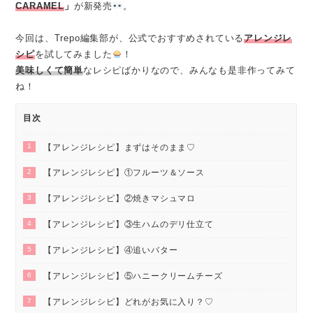
CARAMEL
」
が新発売
。
今回は、Trepo編集部が、公式でおすすめされている
アレンジレ
シピ
を試してみました
！
美味しくて簡単
なレシピばかりなので、みんなも是非作ってみて
ね！
目次
1
【アレンジレシピ】まずはそのまま♡
2
【アレンジレシピ】①フルーツ＆ソース
3
【アレンジレシピ】②焼きマシュマロ
4
【アレンジレシピ】③生ハムのデリ仕立て
5
【アレンジレシピ】④追いバター
6
【アレンジレシピ】⑤ハニークリームチーズ
7
【アレンジレシピ】どれがお気に入り？♡