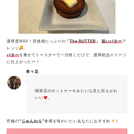
濃厚度MAX！背徳感たっぷりの
「
The BUTTER
」
追いバター
ア
レンジ
。
バター
を乗せてトースターで一分焼くだけで、濃厚絶品スイーツ
に仕上がった
！
希々花
喫茶店のホットケーキみたいな見た目もかわ
いい
。
究極の
“
じゅんわり
”
食感を味わいたいあなたにおすすめ
！