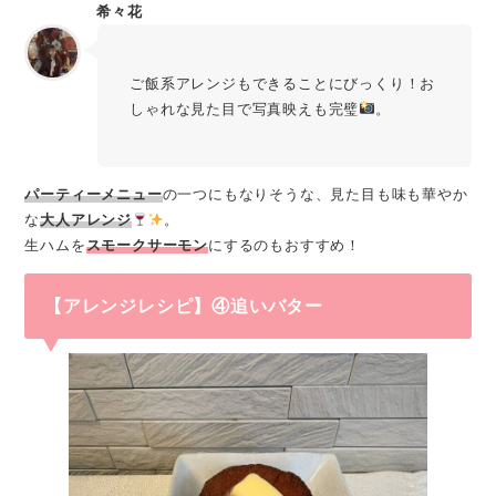
希々花
ご飯系アレンジもできることにびっくり！お
しゃれな見た目で写真映えも完璧
。
パーティーメニュー
の一つにもなりそうな、見た目も味も華やか
な
大人アレンジ
。
生ハムを
スモークサーモン
にするのもおすすめ！
【アレンジレシピ】④追いバター