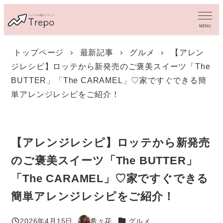
メ
イ
MENU
ン
コ
トップページ
最新記事
グルメ
【アレン
ン
ジレシピ】ロッテから新発売のご褒美スイーツ「The
テ
ン
BUTTER」「The CARAMEL」♡家ですぐできる簡
ツ
単アレンジレシピをご紹介！
へ
移
動
【アレンジレシピ】ロッテから新発売
のご褒美スイーツ「The BUTTER」
「The CARAMEL」♡家ですぐできる
簡単アレンジレシピをご紹介！
カテゴリー
2026年4月15日
希々花
グルメ