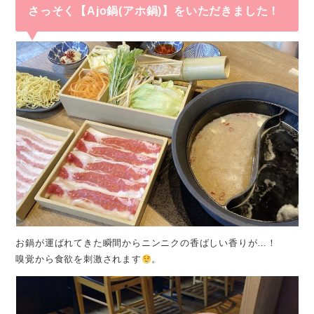
さっそく【Ajo鍋(アホ鍋)】をいただきました！
お鍋が運ばれてきた瞬間からニンニクの香ばしい香りが…！
嗅覚から食欲を刺激されます
。