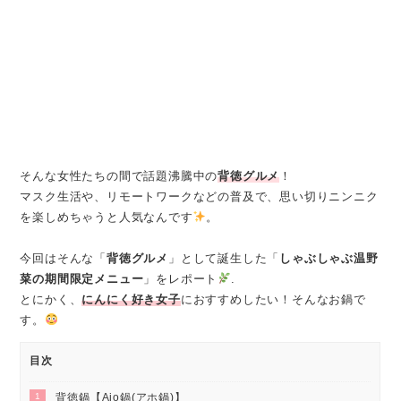
そんな女性たちの間で話題沸騰中の
背徳グルメ
！
マスク生活や、リモートワークなどの普及で、思い切りニンニク
を楽しめちゃうと人気なんです
。
今回はそんな「
背徳グルメ
」として誕生した「
しゃぶしゃぶ温野
菜の期間限定メニュー
」をレポート
.
とにかく、
にんにく好き女子
におすすめしたい！そんなお鍋で
す。
目次
1
背徳鍋【Ajo鍋(アホ鍋)】