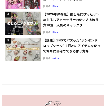
投稿者:
Risa
【2026年保存版】推し活にぴったり♡
めじるしアクセサリーの使い方＆飾り
方10選！人気のキャラクター...
投稿者:
Risa
【話題】SNSでバズった“ボンボンド
ロップシール”！百均のアイテムを使っ
て簡単に自宅でできる作り方を...
投稿者:
reina