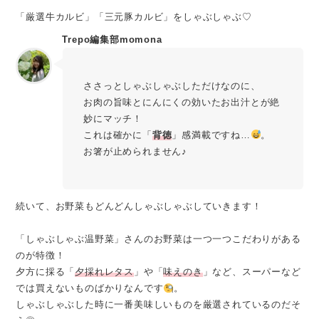
「厳選牛カルビ」「三元豚カルビ」をしゃぶしゃぶ♡
Trepo編集部momona
ささっとしゃぶしゃぶしただけなのに、
お肉の旨味とにんにくの効いたお出汁とが絶
妙にマッチ！
これは確かに「
背徳
」感満載ですね…
。
お箸が止められません♪
続いて、お野菜もどんどんしゃぶしゃぶしていきます！
「しゃぶしゃぶ温野菜」さんのお野菜は一つ一つこだわりがある
のが特徴！
夕方に採る「
夕採れレタス
」や「
味えのき
」など、スーパーなど
では買えないものばかりなんです
。
しゃぶしゃぶした時に一番美味しいものを厳選されているのだそ