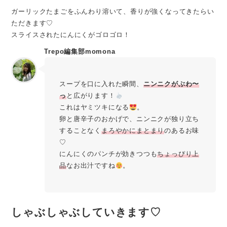
ガーリックたまごをふんわり溶いて、香りが強くなってきたらい
ただきます♡
スライスされたにんにくがゴロゴロ！
Trepo編集部momona
スープを口に入れた瞬間、
ニンニクがぶわ〜
っ
と広がります！
これはヤミツキになる
。
卵と唐辛子のおかげで、ニンニクが独り立ち
することなく
まろやかにまとまり
のあるお味
♡
にんにくのパンチが効きつつも
ちょっぴり上
品
なお出汁ですね
。
しゃぶしゃぶしていきます♡