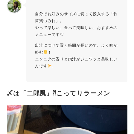
自分でお好みのサイズに切って投入する「竹
筒鶏つみれ」。
やって楽しい、食べて美味しい、おすすめの
メニューです♡
出汁につけて置く時間が長いので、よく味が
絡む
！
ニンニクの香りと肉汁がジュワッと美味しい
んです
.
〆は「二郎風」⁈こってりラーメン