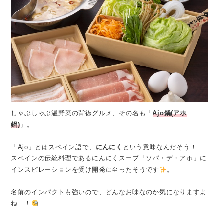
しゃぶしゃぶ温野菜の背徳グルメ、その名も「
Ajo鍋(アホ
鍋)
」。
「Ajo」とはスペイン語で、
にんにく
という意味なんだそう！
スペインの伝統料理であるにんにくスープ「ソパ・デ・アホ」に
インスピレーションを受け開発に至ったそうです
。
名前のインパクトも強いので、どんなお味なのか気になりますよ
ね…！