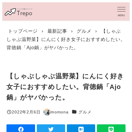
メ
イ
MENU
ン
コ
トップページ
最新記事
グルメ
【しゃぶ
ン
しゃぶ温野菜】にんにく好き女子におすすめしたい。
テ
ン
背徳鍋「Ajo鍋」がヤバかった。
ツ
へ
移
動
【しゃぶしゃぶ温野菜】にんにく好き
女子におすすめしたい。背徳鍋「Ajo
鍋」がヤバかった。
カテゴリー
2022年2月6日
momona
グルメ
投稿日
著
者