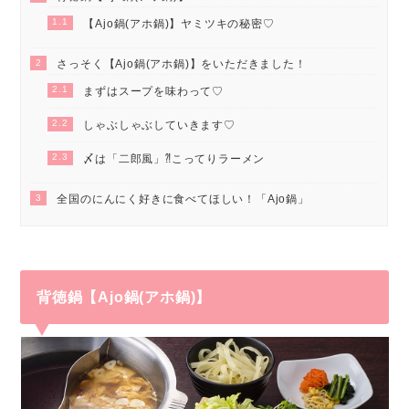
1.1
【Ajo鍋(アホ鍋)】ヤミツキの秘密♡
2
さっそく【Ajo鍋(アホ鍋)】をいただきました！
2.1
まずはスープを味わって♡
2.2
しゃぶしゃぶしていきます♡
2.3
〆は「二郎風」⁈こってりラーメン
3
全国のにんにく好きに食べてほしい！「Ajo鍋」
背徳鍋【Ajo鍋(アホ鍋)】