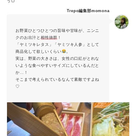
う◎
Trepo編集部momona
お野菜ひとつひとつの旨味や甘味が、ニンニ
クのお出汁と
相性抜群
！
「ヤミツキレタス」「ヤミツキ人参」として
商品化して欲しいくらい
。
実は、野菜の大きさは、女性の口紅がとれな
いような食べやすいサイズにしているんだと
か…！
そこまで考えられているなんて素敵ですよね
♡