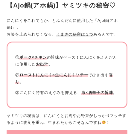
【Ajo鍋(アホ鍋)】ヤミツキの秘密♡
にんにくをこれでもか、とふんだんに使用した「Ajo鍋(アホ
鍋)」。
お箸を止められなくなる、
うまさの秘密は３つ
あるんです↓
①
ポーク×チキン
の旨味がベース！にんにくをふんだん
に使用した
お出汁
。
②
ローストにんにく×生にんにくソテー
でひき出す
香
り
。
③にんにく特有のえぐみを抑える、
卵×唐辛子の旨味
。
ヤミツキの秘密は、にんにくとお肉やお野菜がしっかりマッチす
るように改良を重ね、生まれたからこそなんですね
！