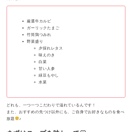
厳選牛カルビ
ガーリックたまご
竹筒鶏つみれ
野菜盛り
夕採れレタス
味えのき
白菜
甘い人参
緑豆もやし
水菜
どれも、一つ一つこだわりで溢れているんです！
また、おすすめの先つけ以外にも、ご自身でお好きなものを食べ
放題
♪