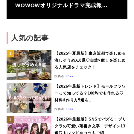
WOWOWオリジナルドラマ完成報…
人気の記事
【2025年夏最新】東京近郊で楽しめる
流しそうめん8選♡自然×癒しを楽しめ
る人気店をチェック！
投稿者:
Risa
【2026年最新トレンド】モールフラワ
ーって知ってる？100均でも作れる♡
材料&作り方5選を...
投稿者:
Risa
【2026年最新版】SNSでバズる！プリ
クラの可愛い落書き文字・デザイン13
選♡トレンドやコツもご紹...