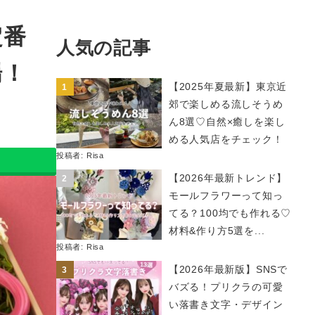
定番
人気の記事
場！
【2025年夏最新】東京近
郊で楽しめる流しそうめ
ん8選♡自然×癒しを楽し
める人気店をチェック！
投稿者:
Risa
【2026年最新トレンド】
モールフラワーって知っ
てる？100均でも作れる♡
材料&作り方5選を...
投稿者:
Risa
【2026年最新版】SNSで
バズる！プリクラの可愛
い落書き文字・デザイン