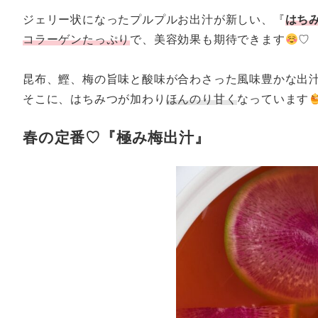
ジェリー状になったプルプルお出汁が新しい、『
はち
コラーゲンたっぷり
で、美容効果も期待できます
♡
昆布、鰹、梅の旨味と酸味が合わさった風味豊かな出
そこに、はちみつが加わり
ほんのり甘く
なっています
春の定番♡『極み梅出汁』