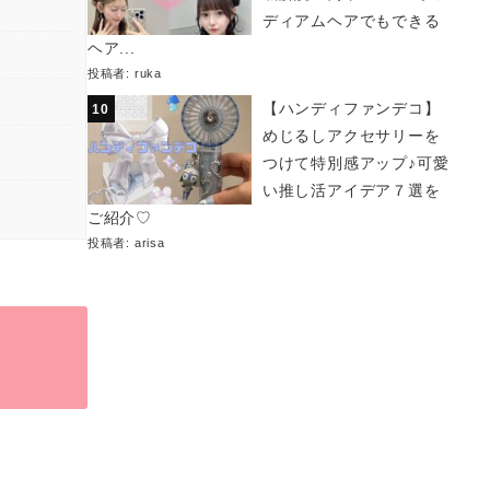
ディアムヘアでもできる
ヘア...
投稿者:
ruka
【ハンディファンデコ】
めじるしアクセサリーを
つけて特別感アップ♪可愛
い推し活アイデア７選を
ご紹介♡
投稿者:
arisa