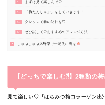
まずは見て楽しんで♡
4.1
「梅たんしゃぶ」をしていきます！
4.2
クレソンで春の訪れを♡
4.3
ぜひ試して♡おすすめのアレンジ方法
4.4
しゃぶしゃぶ温野菜で一足先に春を
5
【どっちで楽しむ⁈】2種類の梅
見て楽しい♡『はちみつ梅コラーゲン出