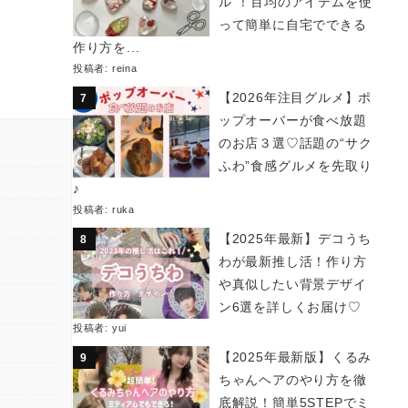
ル”！百均のアイテムを使
って簡単に自宅でできる
作り方を...
投稿者:
reina
【2026年注目グルメ】ポ
ップオーバーが食べ放題
のお店３選♡話題の“サク
ふわ”食感グルメを先取り
♪
投稿者:
ruka
【2025年最新】デコうち
わが最新推し活！作り方
や真似したい背景デザイ
ン6選を詳しくお届け♡
投稿者:
yui
【2025年最新版】くるみ
ちゃんヘアのやり方を徹
底解説！簡単5STEPでミ