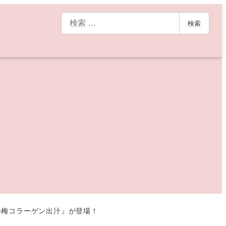
検
検索
索
つ梅コラーゲン出汁』が登場！