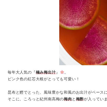
毎年大人気の『
極み梅出汁
』
。
ピンク色の紅芯大根がとっても可愛い！
昆布と鰹でとった、風味豊かな和風のお出汁がベース
そこに、ころっと紀州南高梅の
梅肉
と
梅酢
が入ってい