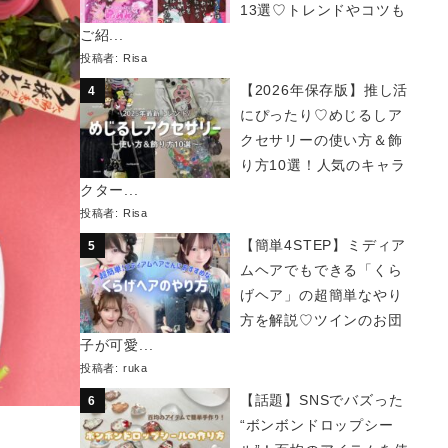
13選♡トレンドやコツも
ご紹...
投稿者:
Risa
【2026年保存版】推し活
にぴったり♡めじるしア
クセサリーの使い方＆飾
り方10選！人気のキャラ
クター...
投稿者:
Risa
【簡単4STEP】ミディア
ムヘアでもできる「くら
げヘア」の超簡単なやり
方を解説♡ツインのお団
子が可愛...
投稿者:
ruka
【話題】SNSでバズった
“ボンボンドロップシー