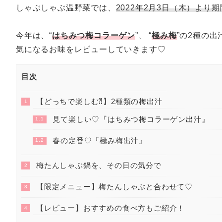
しゃぶしゃぶ温野菜では、
2022年2月3日（木）より
今年は、“
はちみつ梅コラーゲン
”、 “
極み梅
”の2種の出
気になるお味をレビューしていきます♡
目次
【どっちで楽しむ⁈】2種類の梅出汁
1
見て楽しい♡『はちみつ梅コラーゲン出汁』
1.1
春の定番♡『極み梅出汁』
1.2
梅たんしゃぶ鍋を、その日の気分で
2
【限定メニュー】梅たんしゃぶと合わせて♡
3
【レビュー】おすすめの食べ方もご紹介！
4