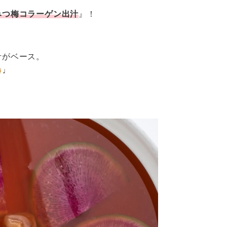
みつ梅コラーゲン出汁
』！
汁がベース。
♩