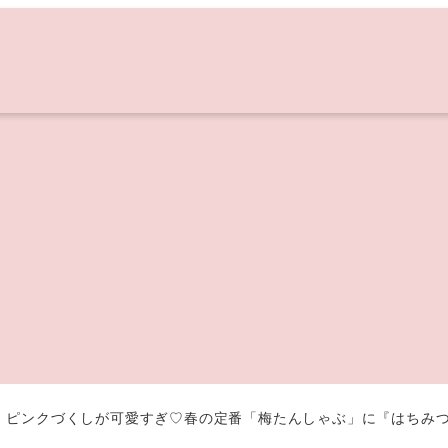
】ピンクづくしが可愛すぎ♡春の定番「梅たんしゃぶ」に『はちみ