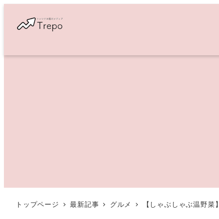
メ
イ
ン
コ
ン
テ
ン
ツ
へ
移
動
トップページ
最新記事
グルメ
【しゃぶしゃぶ温野菜