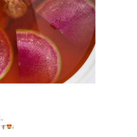
に。
ます
♩