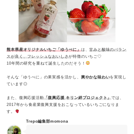
熊本県産オリジナルいちご「ゆうべに」
は、
甘みと酸味のバラン
スが良く、フレッシュなおいしさ
が特徴のいちご♡
10年間の研究を重ねて誕生したのだそう！
そんな「ゆうべに」の果実感を活かし、
爽やかな味わい
を実現し
ています◎
また、復興応援活動
「復興応援 キリン絆プロジェクト」
では、
2017年から食産業復興支援をおこなっているいちごになりま
す。
Trepo編集部momona