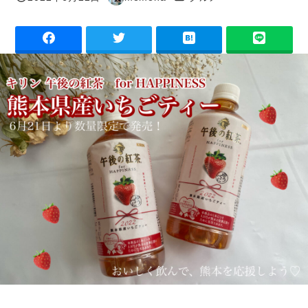
投稿日
著
者