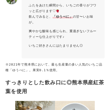
ふたをあけた瞬間から、いちごの香りがフワ
ッと広がります♡
飲んでみると、
「ゆうべに」
の甘〜いお味
が。
爽やかな酸味も感じられ、重過ぎないフルー
ティーな仕上がりです♪
いちご好きさんにはたまりません◎
※2021年で熊本県において、最も生産量の多い人気のいちご品
種「ゆうべに」。果実0.1％使用。
すっきりとした飲み口に◎熊本県産紅茶
葉を使用