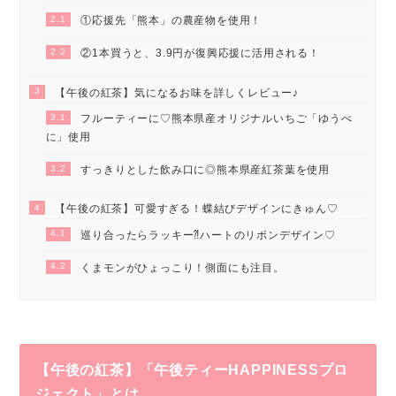
2.1
①応援先「熊本」の農産物を使用！
2.2
②1本買うと、3.9円が復興応援に活用される！
3
【午後の紅茶】気になるお味を詳しくレビュー♪
3.1
フルーティーに♡熊本県産オリジナルいちご「ゆうべ
に」使用
3.2
すっきりとした飲み口に◎熊本県産紅茶葉を使用
4
【午後の紅茶】可愛すぎる！蝶結びデザインにきゅん♡
4.1
巡り合ったらラッキー⁈ハートのリボンデザイン♡
4.2
くまモンがひょっこり！側面にも注目。
【午後の紅茶】「午後ティーHAPPINESSプロ
ジェクト」とは