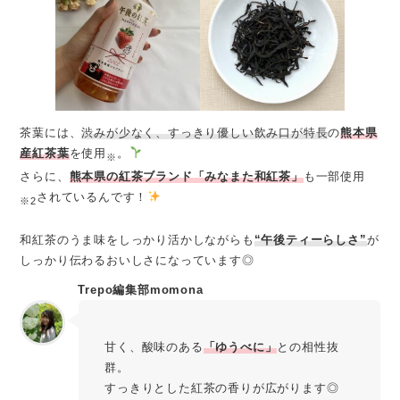
茶葉には、
渋みが少なく、すっきり優しい飲み口が特長
の
熊本県
産紅茶葉
を使用
。
※
さらに、
熊本県の紅茶ブランド「みなまた和紅茶」
も一部使用
されているんです！
※2
和紅茶のうま味をしっかり活かしながらも
“午後ティーらしさ”
が
しっかり伝わるおいしさになっています◎
Trepo編集部momona
甘く、酸味のある
「ゆうべに」
との相性抜
群。
すっきりとした紅茶の香りが広がります◎