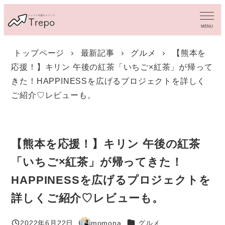
メ
イ
MENU
ン
コ
トップページ
最新記事
グルメ
【熊本を
ン
応援！】キリン 午後の紅茶「いちご×紅茶」が帰って
テ
ン
きた！HAPPINESSを広げるプロジェクトを詳しく
ツ
ご紹介♡レビューも。
へ
移
動
【熊本を応援！】キリン 午後の紅茶
「いちご×紅茶」が帰ってきた！
HAPPINESSを広げるプロジェクトを
詳しくご紹介♡レビューも。
カテゴリー
2022年6月22日
momona
グルメ