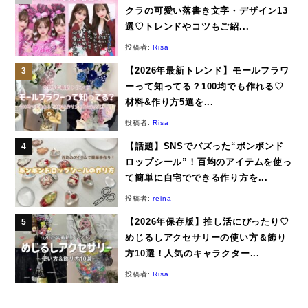
クラの可愛い落書き文字・デザイン13
選♡トレンドやコツもご紹...
投稿者:
Risa
【2026年最新トレンド】モールフラワ
ーって知ってる？100均でも作れる♡
材料&作り方5選を...
投稿者:
Risa
【話題】SNSでバズった“ボンボンド
ロップシール”！百均のアイテムを使っ
て簡単に自宅でできる作り方を...
投稿者:
reina
【2026年保存版】推し活にぴったり♡
めじるしアクセサリーの使い方＆飾り
方10選！人気のキャラクター...
投稿者:
Risa