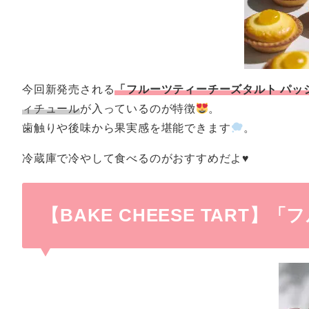
今回新発売される
「フルーツティーチーズタルト パッ
ィチュール
が入っているのが特徴
。
歯触りや後味から果実感を堪能できます
。
冷蔵庫で冷やして食べるのがおすすめだよ♥
【BAKE CHEESE TART