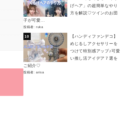
げヘア」の超簡単なやり
方を解説♡ツインのお団
子が可愛...
投稿者:
ruka
【ハンディファンデコ】
めじるしアクセサリーを
つけて特別感アップ♪可愛
い推し活アイデア７選を
ご紹介♡
投稿者:
arisa