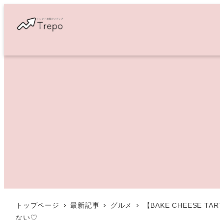
メ
イ
ン
コ
ン
テ
ン
ツ
へ
移
動
トップページ
最新記事
グルメ
【BAKE CHEES
ない♡