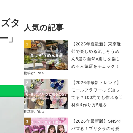
ーズタ
人気の記事
ー」
【2025年夏最新】東京近
郊で楽しめる流しそうめ
ん8選♡自然×癒しを楽し
める人気店をチェック！
投稿者:
Risa
【2026年最新トレンド】
モールフラワーって知っ
てる？100均でも作れる♡
材料&作り方5選を...
投稿者:
Risa
【2026年最新版】SNSで
バズる！プリクラの可愛