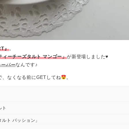
RT』
。
ティーチーズタルト マンゴー」
が新登場しました♥
レーバー
なんです♪
で、なくなる前にGETしてね
。
ルト
ズタルト パッション」