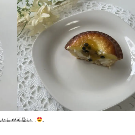
見た目が可愛い
…
。