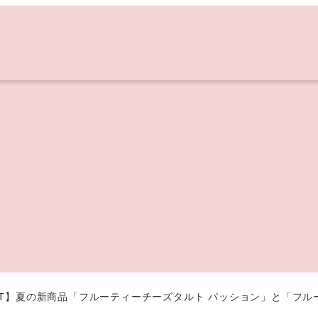
E TART】夏の新商品「フルーティーチーズタルト パッション」と「