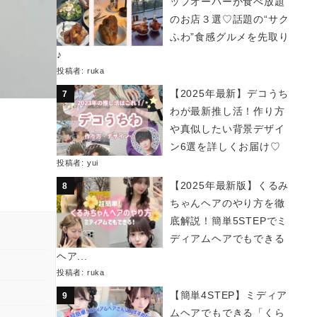
ップオーバーが食べ放題
のお店３選♡話題の“サク
ふわ”食感グルメを先取り
♪
投稿者:
ruka
【2025年最新】デコうち
わが最新推し活！作り方
や真似したい背景デザイ
ン6選を詳しくお届け♡
投稿者:
yui
【2025年最新版】くるみ
ちゃんヘアのやり方を徹
底解説！簡単5STEPでミ
ディアムヘアでもできる
ヘア...
投稿者:
ruka
【簡単4STEP】ミディア
ムヘアでもできる「くら