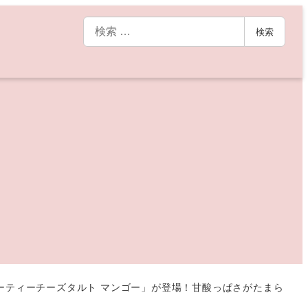
検
検索
索
フルーティーチーズタルト マンゴー」が登場！甘酸っぱさがたまら