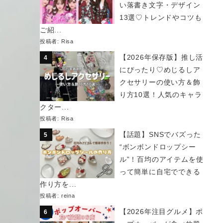
い落書き文字・デザイン
13選♡トレンドやコツも
ご紹...
投稿者:
Risa
【2026年保存版】推し活
にぴったり♡めじるしア
クセサリーの使い方＆飾
り方10選！人気のキャラ
クター...
投稿者:
Risa
【話題】SNSでバズった
“ボンボンドロップシー
ル”！百均のアイテムを使
って簡単に自宅でできる
作り方を...
投稿者:
reina
【2026年注目グルメ】ポ