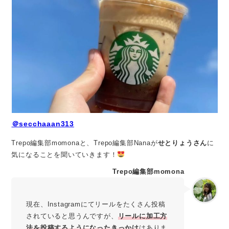
＠secchaaan313
Trepo編集部momonaと、Trepo編集部Nanaが
せとりょうさん
に
気になることを聞いていきます！
Trepo編集部momona
現在、Instagramにてリールをたくさん投稿
されていると思うんですが、
リールに加工方
法を投稿するようになったきっかけ
はありま