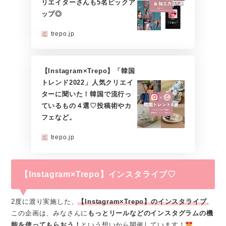
リエイターさんも5名ピックア
ップ◎
trepo.jp
【Instagram×Trepo】「韓国
トレンド2022」人気クリエイ
ターに聞いた！韓国で流行っ
ているもの４選♡投稿術やカ
フェなど。
trepo.jp
【Instagram×Trepo】インスタライブ♡
2度に渡り実施した、
【Instagram×Trepo】のインスタライブ
。
この企画は、みなさんに
もっとリールなどのインスタグラムの機
能を使ってもらおう！
という想いから開催しています！