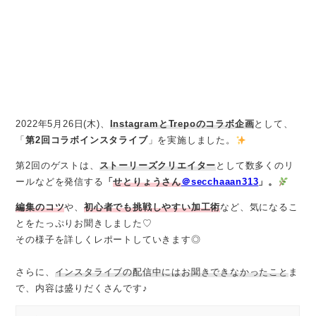
2022年5月26日(木)、
InstagramとTrepoのコラボ企画
として、
「
第2回コラボインスタライブ
」を実施しました。
第2回のゲストは、
ストーリーズクリエイター
として数多くのリ
ールなどを発信する
「
せとりょうさん
＠secchaaan313
」。
編集のコツ
や、
初心者でも挑戦しやすい加工術
など、気になるこ
とをたっぷりお聞きしました♡
その様子を詳しくレポートしていきます◎
さらに、
インスタライブの配信中にはお聞きできなかったこと
ま
で、内容は盛りだくさんです♪