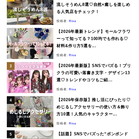
流しそうめん8選♡自然×癒しを楽しめ
る人気店をチェック！
投稿者:
Risa
【2026年最新トレンド】モールフラワ
ーって知ってる？100均でも作れる♡
材料&作り方5選を...
投稿者:
Risa
【2026年最新版】SNSでバズる！プリ
クラの可愛い落書き文字・デザイン13
選♡トレンドやコツもご紹...
投稿者:
Risa
【2026年保存版】推し活にぴったり♡
めじるしアクセサリーの使い方＆飾り
方10選！人気のキャラクター...
投稿者:
Risa
【話題】SNSでバズった“ボンボンド