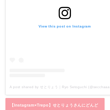
View this post on Instagram
A post shared by せとりょう｜Ryo Setoguchi (@secchaaa
【Instagram×Trepo】せとりょうさんにどんど