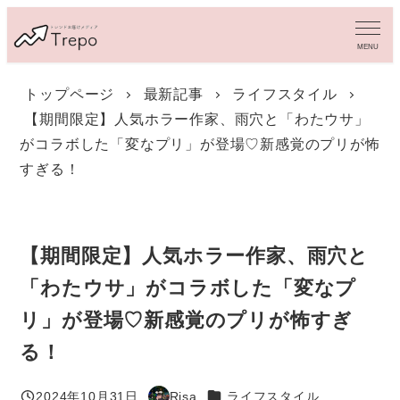
メ
イ
MENU
ン
コ
トップページ
最新記事
ライフスタイル
ン
【期間限定】人気ホラー作家、雨穴と「わたウサ」
テ
ン
がコラボした「変なプリ」が登場♡新感覚のプリが怖
ツ
すぎる！
へ
移
動
【期間限定】人気ホラー作家、雨穴と
「わたウサ」がコラボした「変なプ
リ」が登場♡新感覚のプリが怖すぎ
る！
カテゴリー
2024年10月31日
Risa
ライフスタイル