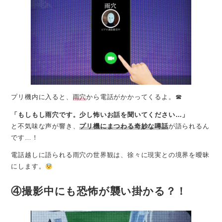
プリ機内に入ると、
雨穴
から電話がかかってくるよ。☎
「もしもし雨穴です。少し怖いお話を聞いてください…」
と不気味な声が響き、
プリ機にまつわる奇妙な噂話
が語られるん
です…！
電話越しに語られる雨穴の世界観は、徐々に現実との境界を曖昧
にします。
④撮影中にも恐怖が襲い掛かる？！