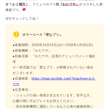
者である
雨穴
と、フリューのプリ機
『わたウサ』
がコラボした新
感覚プリ。
ぜひチェックしてね！
ホラーコース『変なプリ』
●搭載期間：2024年10月15日(火)〜2025年1月5日(日)
●搭載機種：『わたウサ』
●対象店舗：『わたウサ』設置のアミューズメント施設
等
※一部店舗では「変なプリ」が搭載されていない場合
がございます。
●店舗検索：
https://map.pictlink.com/?machine=わた
ウサ
●注意事項：
・ショックの強い表現が含まれています。苦手な方、
心臓の弱い方はプレイをお控えください。
・現在医療機関に通院しているなど心身の健康状態に