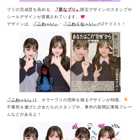
プリの完成度を高める、
『変なプリ』
限定デザインのスタンプや
シールデザインが搭載されています。
デザインは、
「こわ～い」
・
「こわくな～い」
の2テイスト！
「こわ～い」
は、ホラープリの恐怖を煽るデザインが特徴。
不審死を遂げた少女たちのスタンプや、事件の新聞記事風フレー
ムなどがあるよ！