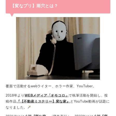
【変なプリ】雨穴とは？
覆面で活動するwebライター、ホラー作家、YouTuber。
2018年より
WEBメディア「オモコロ」
で執筆活動を開始し、投
稿作品
『【不動産ミステリー】変な家』
とYouTube動画が話題に
なりました。