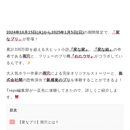
2024年10月15日(火)から2025年1月5日(日)
の期間限定で、
「変
なプリ」
が登場！
累計330万部を超える大ヒット小説
『変な家』
、
『変な絵』
の作
者である
雨穴
と、フリューのプリ機
『わたウサ』
がコラボしてい
るんです。
大人気ホラー作家の
雨穴
による完全オリジナルストーリーと、
株
式会社闇
の恐怖演出で
新感覚のプリ
を体験することができるよ！
Trepo編集部が一足先に体験してきたので、詳しくご紹介しま
す。
目次
1
【変なプリ】雨穴とは？