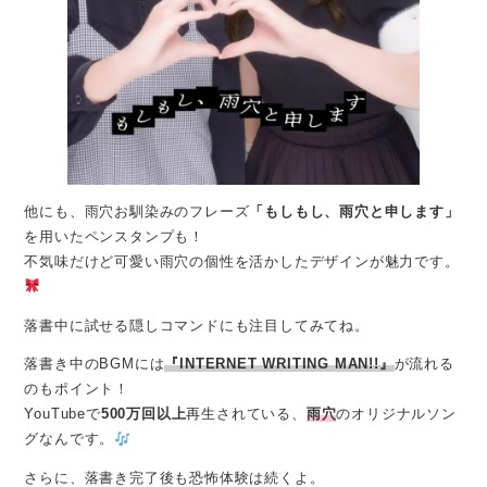
他にも、雨穴お馴染みのフレーズ
「もしもし、雨穴と申します」
を用いたペンスタンプも！
不気味だけど可愛い雨穴の個性を活かしたデザインが魅力です。
落書中に試せる隠しコマンドにも注目してみてね。
落書き中のBGMには
『INTERNET WRITING MAN!!』
が流れる
のもポイント！
YouTubeで
500万回以上
再生されている、
雨穴
のオリジナルソン
グなんです。
さらに、落書き完了後も恐怖体験は続くよ。