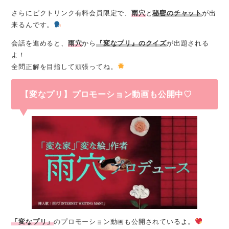
さらにピクトリンク有料会員限定で、
雨穴
と
秘密のチャット
が出
来るんです。
会話を進めると、
雨穴
から
『変なプリ』のクイズ
が出題される
よ！
全問正解を目指して頑張ってね。
【変なプリ】プロモーション動画も公開中♡
「変なプリ」
のプロモーション動画も公開されているよ。