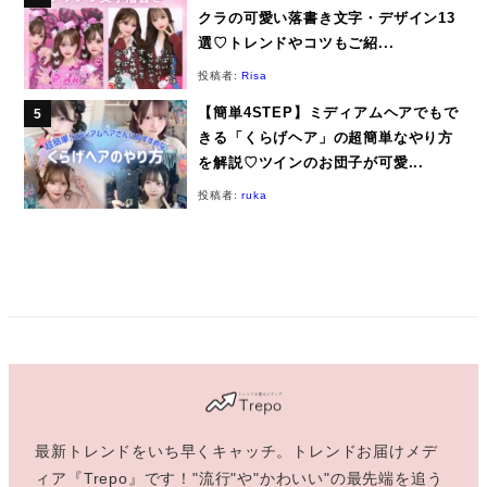
クラの可愛い落書き文字・デザイン13
選♡トレンドやコツもご紹...
投稿者:
Risa
【簡単4STEP】ミディアムヘアでもで
きる「くらげヘア」の超簡単なやり方
を解説♡ツインのお団子が可愛...
投稿者:
ruka
最新トレンドをいち早くキャッチ。トレンドお届けメデ
ィア『Trepo』です！"流行"や"かわいい"の最先端を追う