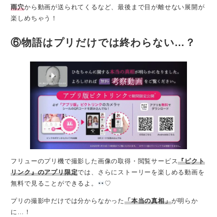
雨穴
から動画が送られてくるなど、最後まで目が離せない展開が
楽しめちゃう！
⑥物語はプリだけでは終わらない…？
フリューのプリ機で撮影した画像の取得・閲覧サービス
『ピクト
リンク』のアプリ限定
では、さらにストーリーを楽しめる動画を
無料で見ることができるよ。
♡
プリの撮影中だけでは分からなかった
「本当の真相」
が明らか
に…！