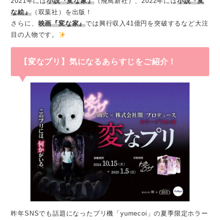
2021年には
小説『変な家』
（飛鳥新社）、2022年には
小説『変
な絵』
（双葉社）を出版！
さらに、
映画『変な家』
では興行収入41億円を突破するなど大注
目の人物です。
【変なプリ】気になるあらすじをご紹介！
昨年SNSでも話題になったプリ機「yumecoi」の夏季限定ホラー