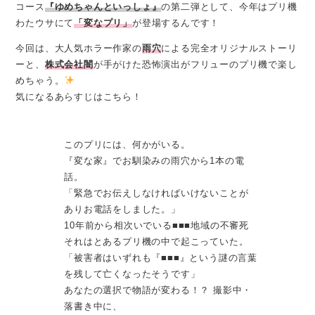
コース
『ゆめちゃんといっしょ』
の第二弾として、今年はプリ機
わたウサにて
「変なプリ」
が登場するんです！
今回は、大人気ホラー作家の
雨穴
による完全オリジナルストーリ
ーと、
株式会社闇
が手がけた恐怖演出がフリューのプリ機で楽し
めちゃう。
気になるあらすじはこちら！
このプリには、何かがいる。
『変な家』でお馴染みの雨穴から1本の電
話。
「緊急でお伝えしなければいけないことが
ありお電話をしました。」
10年前から相次いでいる■■■地域の不審死
それはとあるプリ機の中で起こっていた。
「被害者はいずれも『■■■』という謎の言葉
を残して亡くなったそうです」
あなたの選択で物語が変わる！？ 撮影中・
落書き中に、