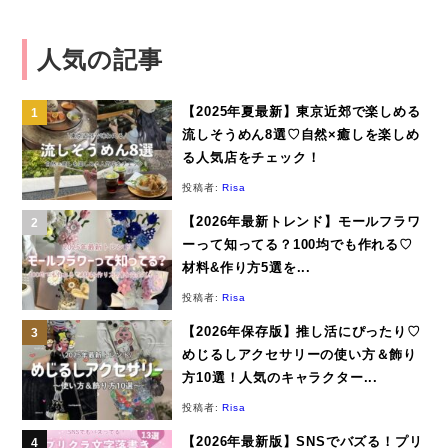
人気の記事
【2025年夏最新】東京近郊で楽しめる
流しそうめん8選♡自然×癒しを楽しめ
る人気店をチェック！
投稿者:
Risa
【2026年最新トレンド】モールフラワ
ーって知ってる？100均でも作れる♡
材料&作り方5選を...
投稿者:
Risa
【2026年保存版】推し活にぴったり♡
めじるしアクセサリーの使い方＆飾り
方10選！人気のキャラクター...
投稿者:
Risa
【2026年最新版】SNSでバズる！プリ