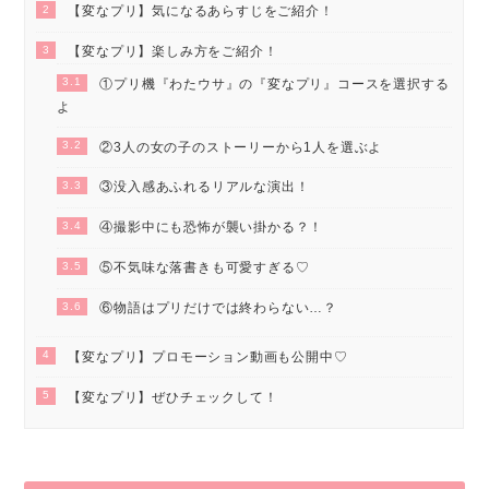
2
【変なプリ】気になるあらすじをご紹介！
3
【変なプリ】楽しみ方をご紹介！
3.1
①プリ機『わたウサ』の『変なプリ』コースを選択する
よ
3.2
②3人の女の子のストーリーから1人を選ぶよ
3.3
③没入感あふれるリアルな演出！
3.4
④撮影中にも恐怖が襲い掛かる？！
3.5
⑤不気味な落書きも可愛すぎる♡
3.6
⑥物語はプリだけでは終わらない…？
4
【変なプリ】プロモーション動画も公開中♡
5
【変なプリ】ぜひチェックして！