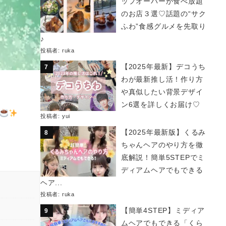
ップオーバーが食べ放題
のお店３選♡話題の“サク
ふわ”食感グルメを先取り
♪
投稿者:
ruka
【2025年最新】デコうち
わが最新推し活！作り方
や真似したい背景デザイ
ン6選を詳しくお届け♡
投稿者:
yui
【2025年最新版】くるみ
ちゃんヘアのやり方を徹
底解説！簡単5STEPでミ
ディアムヘアでもできる
ヘア...
投稿者:
ruka
【簡単4STEP】ミディア
ムヘアでもできる「くら