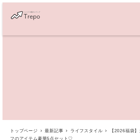
メ
イ
ン
コ
ン
テ
ン
ツ
へ
移
動
トップページ
最新記事
ライフスタイル
【2026福
フのアイテム豪華5点セット♡