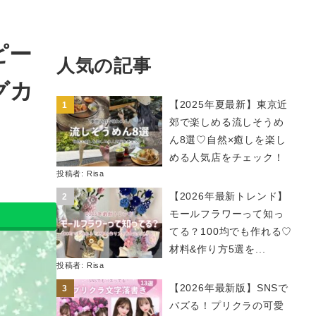
ピー
人気の記事
グカ
【2025年夏最新】東京近
郊で楽しめる流しそうめ
ん8選♡自然×癒しを楽し
める人気店をチェック！
投稿者:
Risa
【2026年最新トレンド】
モールフラワーって知っ
てる？100均でも作れる♡
材料&作り方5選を...
投稿者:
Risa
【2026年最新版】SNSで
バズる！プリクラの可愛