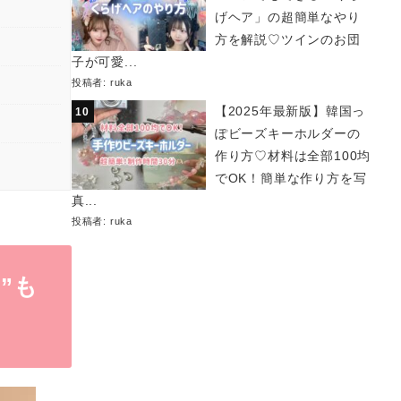
げヘア」の超簡単なやり
方を解説♡ツインのお団
子が可愛...
投稿者:
ruka
【2025年最新版】韓国っ
ぽビーズキーホルダーの
作り方♡材料は全部100均
でOK！簡単な作り方を写
真...
投稿者:
ruka
”も