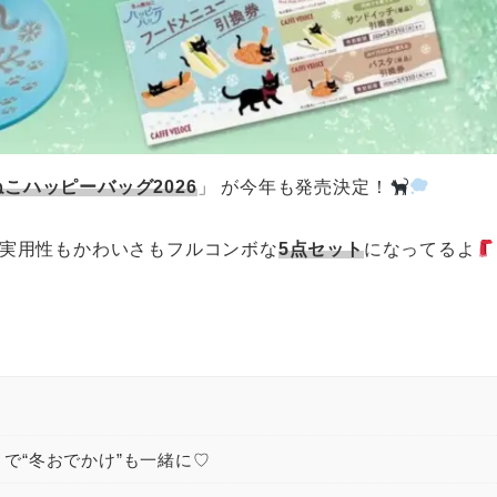
こハッピーバッグ2026
」 が今年も発売決定！
、実用性もかわいさもフルコンボな
5点セット
になってるよ
で“冬おでかけ”も一緒に♡