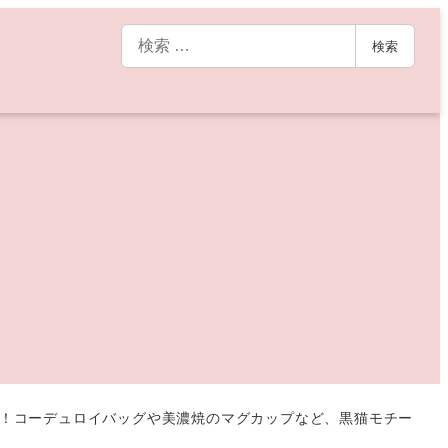
検
検索
索
登場！コーデュロイバッグや美濃焼のマグカップなど、黒猫モチー