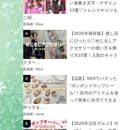
い落書き文字・デザイン
13選♡トレンドやコツも
ご紹...
投稿者:
Risa
【2026年保存版】推し活
にぴったり♡めじるしア
クセサリーの使い方＆飾
り方10選！人気のキャラ
クター...
投稿者:
Risa
【話題】SNSでバズった
“ボンボンドロップシー
ル”！百均のアイテムを使
って簡単に自宅でできる
作り方を...
投稿者:
reina
【2026年注目グルメ】ポ