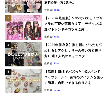
材料&作り方5選を...
投稿者:
Risa
【2026年最新版】SNSでバズる！プリ
クラの可愛い落書き文字・デザイン13
選♡トレンドやコツもご紹...
投稿者:
Risa
【2026年保存版】推し活にぴったり♡
めじるしアクセサリーの使い方＆飾り
方10選！人気のキャラクター...
投稿者:
Risa
【話題】SNSでバズった“ボンボンド
ロップシール”！百均のアイテムを使っ
て簡単に自宅でできる作り方を...
投稿者:
reina