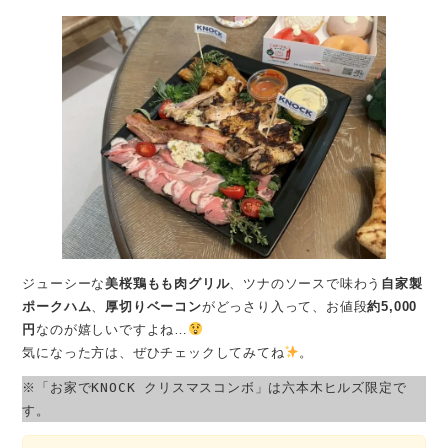
ジューシーな
美桜鶏もも肉グリル
、ツナのソースで味わう
自家製
ポークハム
、
厚切りベーコン
がどっさり入って、お値段
約5,000
円
なのが嬉しいですよね…
気になった方は、ぜひチェックしてみてね
。
※「お家でKNOCK クリスマスコンボ」は六本木ヒルズ限定で
す。