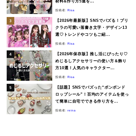
材料&作り方5選を...
投稿者:
Risa
【2026年最新版】SNSでバズる！プリ
クラの可愛い落書き文字・デザイン13
選♡トレンドやコツもご紹...
投稿者:
Risa
【2026年保存版】推し活にぴったり♡
めじるしアクセサリーの使い方＆飾り
方10選！人気のキャラクター...
投稿者:
Risa
【話題】SNSでバズった“ボンボンド
ロップシール”！百均のアイテムを使っ
て簡単に自宅でできる作り方を...
投稿者:
reina