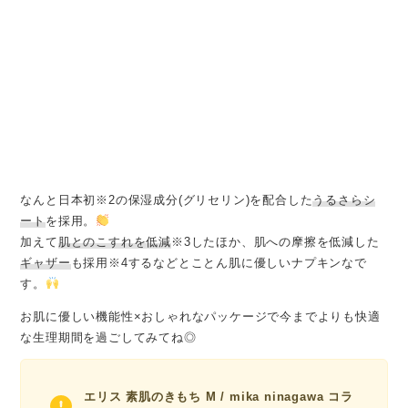
なんと日本初※2の保湿成分(グリセリン)を配合した
うるさらシ
ート
を採用。
加えて
肌とのこすれを低減
※3したほか、肌への摩擦を低減した
ギャザー
も採用※4するなどとことん肌に優しいナプキンなで
す。
お肌に優しい機能性×おしゃれなパッケージで今までよりも快適
な生理期間を過ごしてみてね◎
エリス 素肌のきもち M / mika ninagawa コラ