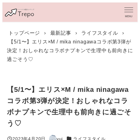
メ
イ
MENU
ン
コ
トップページ
最新記事
ライフスタイル
ン
【5/1〜】エリス×M / mika ninagawaコラボ第3弾が
テ
ン
決定！おしゃれなコラボナプキンで生理中も前向きに
ツ
過ごそう♡
へ
移
動
【5/1〜】エリス×M / mika ninagawa
コラボ第3弾が決定！おしゃれなコラ
ボナプキンで生理中も前向きに過ごそ
う♡
カテゴリー
2023年4月20日
yui
ライフスタイル