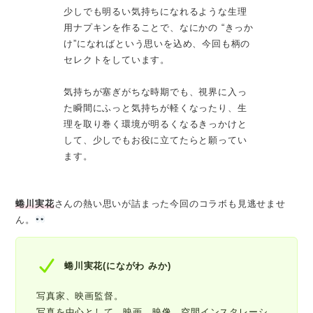
少しでも明るい気持ちになれるような生理
用ナプキンを作ることで、なにかの “きっか
け”になればという思いを込め、今回も柄の
セレクトをしています。
気持ちが塞ぎがちな時期でも、視界に入っ
た瞬間にふっと気持ちが軽くなったり、生
理を取り巻く環境が明るくなるきっかけと
して、少しでもお役に立てたらと願ってい
ます。
蜷川実花
さんの熱い思いが詰まった今回のコラボも見逃せませ
ん。
蜷川実花(にながわ みか)
写真家、映画監督。
写真を中心として、映画、映像、空間インスタレーシ