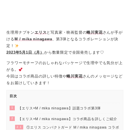
生理用ナプキン
エリス
と写真家・映画監督の
蜷川実花
さんが手が
ける
M / mika ninagawa
、第3弾となるコラボレーションが決
定！
2023年5月1日（月）
から数量限定で全国発売します♡
フラワーモチーフのおしゃれなパッケージで生理中でも気分が上
がる。
今回はコラボ商品の詳しい特徴や
蜷川実花
さんのメッセージなど
をお届けしていきます！
目次
1
【エリス×M / mika ninagawa】話題コラボ第3弾
2
【エリス×M / mika ninagawa】コラボ商品を詳しくご紹介
2.1
①エリス コンパクトガード M / mika ninagawa コラボ