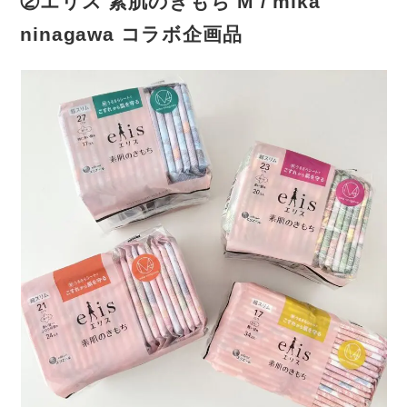
②エリス 素肌のきもち M / mika
ninagawa コラボ企画品