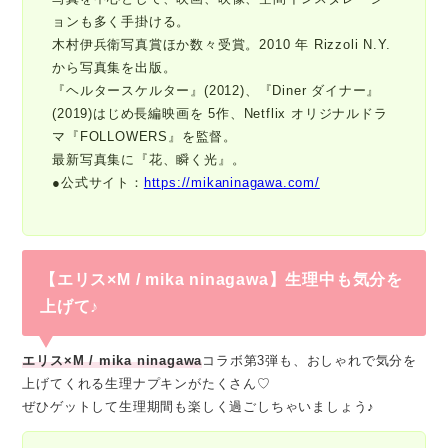
ョンも多く手掛ける。
木村伊兵衛写真賞ほか数々受賞。2010 年 Rizzoli N.Y.
から写真集を出版。
『ヘルタースケルター』(2012)、『Diner ダイナー』
(2019)はじめ長編映画を 5作、Netflix オリジナルドラ
マ『FOLLOWERS』を監督。
最新写真集に『花、瞬く光』。
●公式サイト：
https://mikaninagawa.com/
【エリス×M / mika ninagawa】生理中も気分を
上げて♪
エリス×M / mika ninagawa
コラボ第3弾も、おしゃれで気分を
上げてくれる生理ナプキンがたくさん♡
ぜひゲットして生理期間も楽しく過ごしちゃいましょう♪