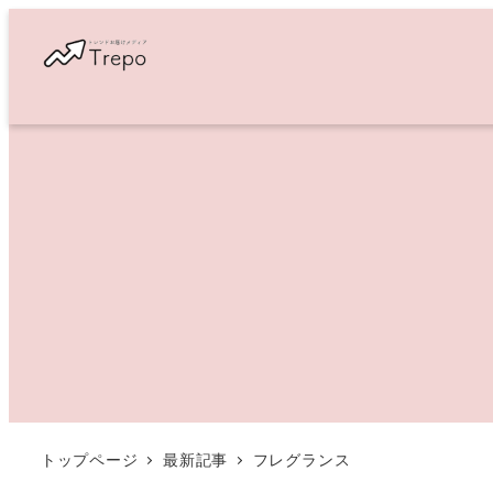
メ
イ
ン
コ
ン
テ
ン
ツ
へ
移
動
トップページ
最新記事
フレグランス