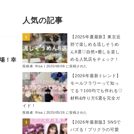
人気の記事
【2025年夏最新】東京近
郊で楽しめる流しそうめ
ん8選♡自然×癒しを楽し
登場！幸
める人気店をチェック！
投稿者:
Risa
|
2025/06/08 に投稿された
【2026年最新トレンド】
モールフラワーって知っ
てる？100均でも作れる♡
材料&作り方5選を完全ガ
イド！
投稿者:
Risa
|
2025/05/26 に投稿された
【2026年最新版】SNSで
バズる！プリクラの可愛