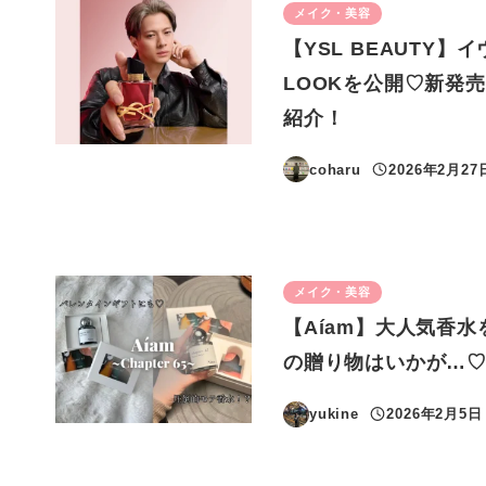
メイク・美容
【YSL BEAUTY
LOOKを公開♡新発
紹介！
coharu
2026年2月27
投稿日
メイク・美容
【Aíam】大人気香
の贈り物はいかが…
yukine
2026年2月5日
投稿日