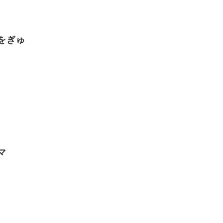
をぎゅ
マ