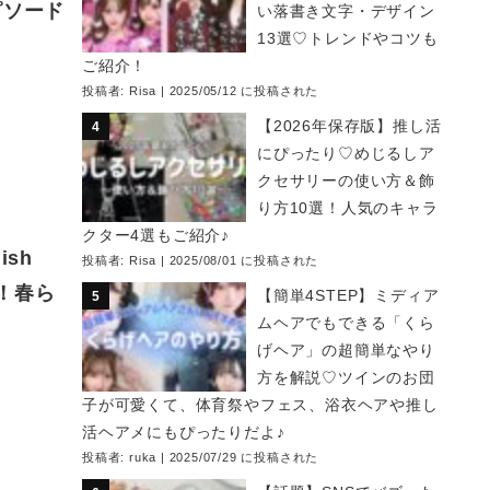
ピソード
い落書き文字・デザイン
13選♡トレンドやコツも
ご紹介！
投稿者:
Risa
|
2025/05/12 に投稿された
【2026年保存版】推し活
にぴったり♡めじるしア
クセサリーの使い方＆飾
り方10選！人気のキャラ
クター4選もご紹介♪
sh
投稿者:
Risa
|
2025/08/01 に投稿された
入！春ら
【簡単4STEP】ミディア
ムヘアでもできる「くら
げヘア」の超簡単なやり
方を解説♡ツインのお団
子が可愛くて、体育祭やフェス、浴衣ヘアや推し
活ヘアメにもぴったりだよ♪
投稿者:
ruka
|
2025/07/29 に投稿された