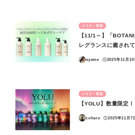
メイク・美容
【11/1～】「BOT
レグランスに癒され
ayame
2025年11月1
投稿日
メイク・美容
【YOLU】数量限定
coharu
2025年11月7
投稿日