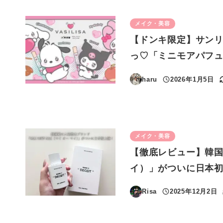
メイク・美容
【ドンキ限定】サンリ
っ♡「ミニモアパフ
haru
2026年1月5日
投稿日
メイク・美容
【徹底レビュー】韓国発
イ）」がついに日本
Risa
2025年12月2日
投稿日