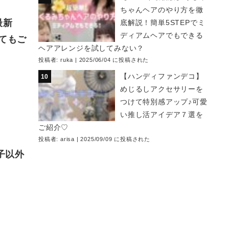
ちゃんヘアのやり方を徹
最新
底解説！簡単5STEPでミ
ディアムヘアでもできる
てもご
ヘアアレンジを試してみない？
投稿者:
ruka
|
2025/06/04 に投稿された
【ハンディファンデコ】
めじるしアクセサリーを
つけて特別感アップ♪可愛
い推し活アイデア７選を
ご紹介♡
投稿者:
arisa
|
2025/09/09 に投稿された
子以外