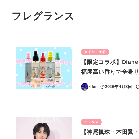
フレグランス
メイク・美容
【限定コラボ】Dian
福度高い香りで全身
riko
2026年4月8日
投稿日
エンタメ
【神尾楓珠・本田翼・宮