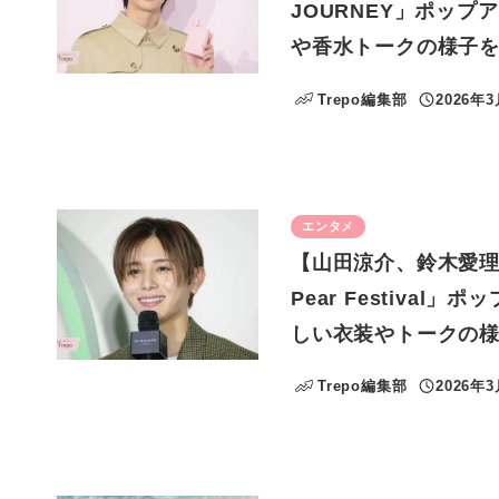
JOURNEY」ポッ
や香水トークの様子
Trepo編集部
2026年
投稿日
エンタメ
【山田涼介、鈴木愛理、
Pear Festiv
しい衣装やトークの
Trepo編集部
2026年
投稿日