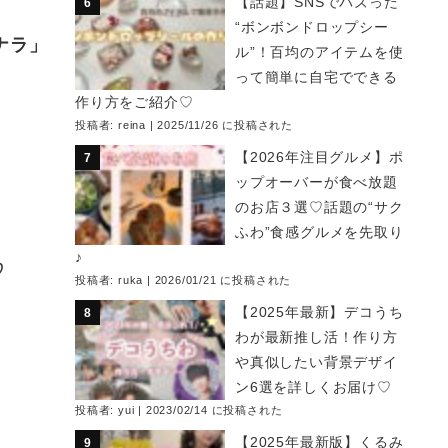
【話題】SNSでバズった
“ボンボンドロップシー
ナラ」
ル”！百均のアイテムを使
って簡単に自宅でできる
作り方をご紹介♡
投稿者:
reina
|
2025/11/26 に投稿された
【2026年注目グルメ】ポ
ップオーバーが食べ放題
のお店３選♡話題の“サク
ふわ”食感グルメを先取り
♪
♡
投稿者:
ruka
|
2026/01/21 に投稿された
【2025年最新】デコうち
わが最新推し活！作り方
や真似したい背景デザイ
ン6選を詳しくお届け♡
投稿者:
yui
|
2023/02/14 に投稿された
【2025年最新版】くるみ