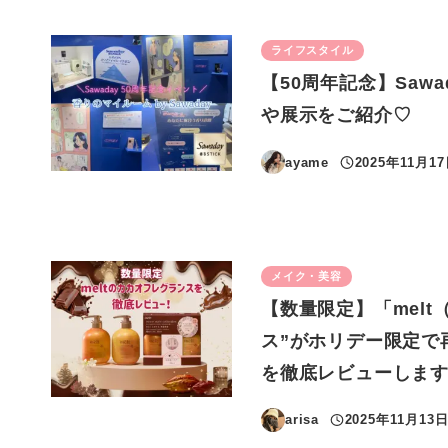
ライフスタイル
【50周年記念】Sa
や展示をご紹介♡
ayame
2025年11月1
投稿日
メイク・美容
【数量限定】「mel
ス”がホリデー限定で
を徹底レビューしま
arisa
2025年11月13
投稿日