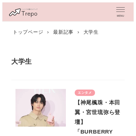
メ
イ
MENU
ン
コ
トップページ
最新記事
大学生
ン
テ
ン
ツ
大学生
へ
移
動
エンタメ
【神尾楓珠・本田
翼・宮世琉弥ら登
壇】
「BURBERRY