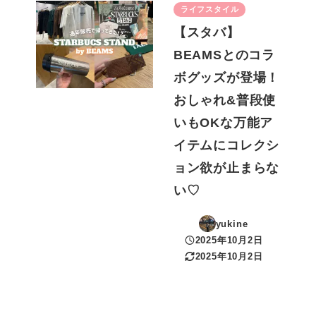
ライフスタイル
【スタバ】
BEAMSとのコラ
ボグッズが登場！
おしゃれ&普段使
いもOKな万能ア
イテムにコレクシ
ョン欲が止まらな
い♡
yukine
2025年10月2日
投稿日
2025年10月2日
更新日