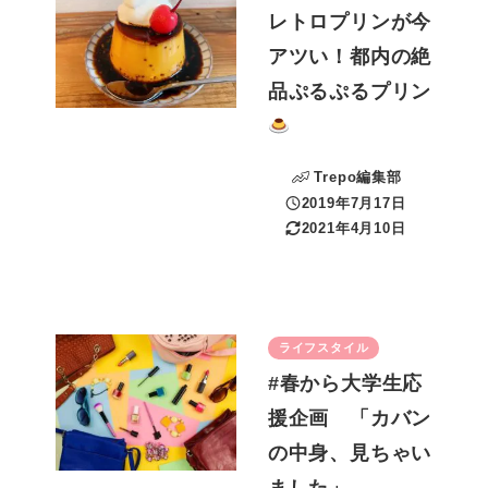
レトロプリンが今
アツい！都内の絶
品ぷるぷるプリン
Trepo編集部
2019年7月17日
投稿日
2021年4月10日
更新日
ライフスタイル
#春から大学生応
援企画 「カバン
の中身、見ちゃい