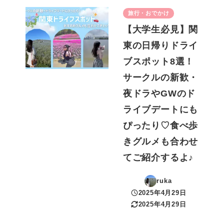
旅行・おでかけ
【大学生必見】関
東の日帰りドライ
ブスポット8選！
サークルの新歓・
夜ドラやGWのド
ライブデートにも
ぴったり♡食べ歩
きグルメも合わせ
てご紹介するよ♪
ruka
2025年4月29日
投稿日
2025年4月29日
更新日