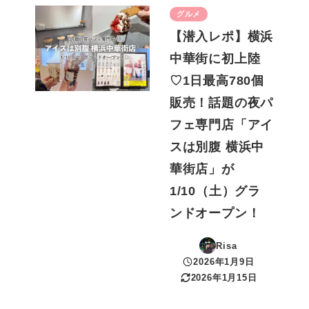
グルメ
【潜入レポ】横浜
中華街に初上陸
♡1日最高780個
販売！話題の夜パ
フェ専門店「アイ
スは別腹 横浜中
華街店」が
1/10（土）グラ
ンドオープン！
Risa
2026年1月9日
投稿日
2026年1月15日
更新日