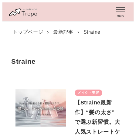
メ
イ
MENU
ン
コ
トップページ
最新記事
Straine
ン
テ
ン
ツ
Straine
へ
移
動
メイク・美容
【Straine最新
作】“髪の太さ”
で選ぶ新習慣。大
人気ストレートケ