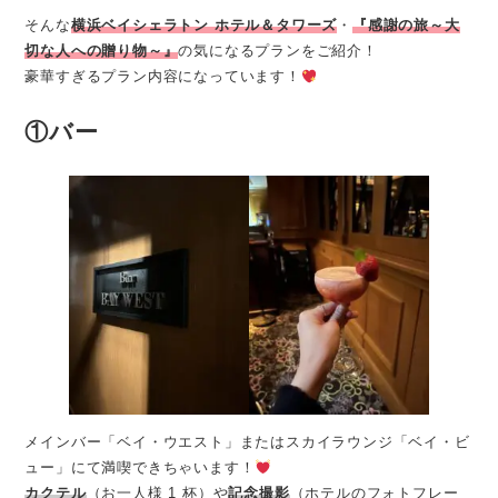
そんな
横浜ベイシェラトン ホテル＆タワーズ
・
『感謝の旅～大
切な人への贈り物～』
の気になるプランをご紹介！
豪華すぎるプラン内容になっています！
①バー
メインバー「ベイ・ウエスト」またはスカイラウンジ「ベイ・ビ
ュー」にて満喫できちゃいます！
カクテル
（お一人様 1 杯）や
記念撮影
（ホテルのフォトフレー