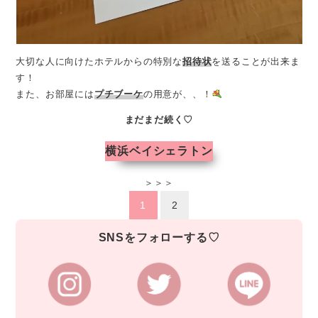
大切な人に向けたホテルからの特別な
招待状
を送ることが出来ま
す！
また、お部屋には
プチブーケ
の用意が、、！
まだまだ続く♡
横浜ベイシェラトン
＞＞＞
1
2
SNSをフォローする♡