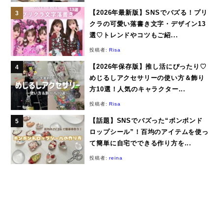
【2026年最新版】SNSでバズる！プリ
クラの可愛い落書き文字・デザイン13
選♡トレンドやコツもご紹...
投稿者:
Risa
【2026年保存版】推し活にぴったり♡
めじるしアクセサリーの使い方＆飾り
方10選！人気のキャラクター...
投稿者:
Risa
【話題】SNSでバズった“ボンボンド
ロップシール”！百均のアイテムを使っ
て簡単に自宅でできる作り方を...
投稿者:
reina