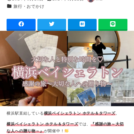
投稿日
更新日
著
カテゴリー
旅行・おでかけ
者
横浜駅直結している
横浜ベイシェラトン ホテル＆タワーズ
。
横浜ベイシェラトン ホテル＆タワーズ
では、
『感謝の旅～大切
な人への贈り物～』
が開催中！