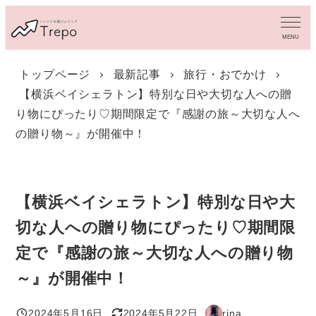
メ
イ
MENU
ン
コ
トップページ
最新記事
旅行・おでかけ
ン
【横浜ベイシェラトン】特別な日や大切な人への贈
テ
ン
り物にぴったり♡期間限定で『感謝の旅～大切な人へ
ツ
の贈り物～』が開催中！
へ
移
動
【横浜ベイシェラトン】特別な日や大
切な人への贈り物にぴったり♡期間限
定で『感謝の旅～大切な人への贈り物
～』が開催中！
2024年5月16日
2024年5月22日
rina