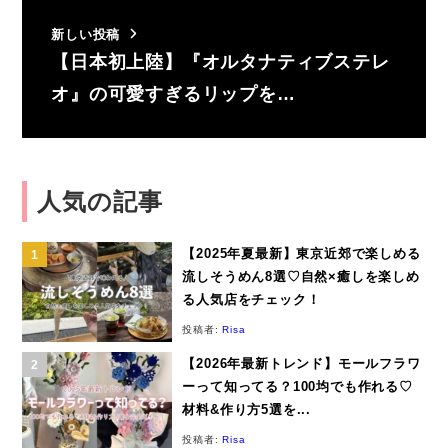
新しい投稿
【日本初上陸】『オルタナティブステレ
オ』の可愛すぎるリップを…
人気の記事
【2025年夏最新】東京近郊で楽しめる
流しそうめん8選♡自然×癒しを楽しめ
る人気店をチェック！
投稿者:
Risa
【2026年最新トレンド】モールフラワ
ーって知ってる？100均でも作れる♡
材料&作り方5選を...
投稿者:
Risa