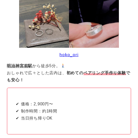
hoko_ori
明治神宮前駅
から徒歩5分。
おしゃれで広々とした店内は、
初めての
ペアリング手作り体験
で
も安心！
✔ 価格：2,900円〜
✔ 制作時間：約1時間
✔ 当日持ち帰りOK