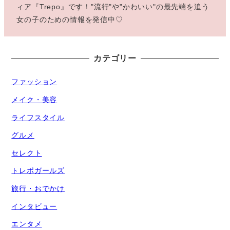
ィア『Trepo』です！"流行"や"かわいい"の最先端を追う
女の子のための情報を発信中♡
カテゴリー
ファッション
メイク・美容
ライフスタイル
グルメ
セレクト
トレポガールズ
旅行・おでかけ
インタビュー
エンタメ