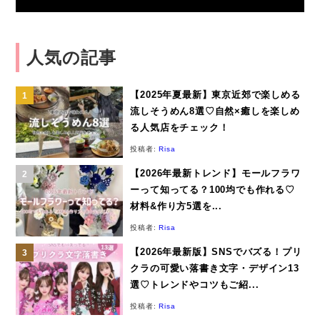
人気の記事
【2025年夏最新】東京近郊で楽しめる
流しそうめん8選♡自然×癒しを楽しめ
る人気店をチェック！
投稿者:
Risa
【2026年最新トレンド】モールフラワ
ーって知ってる？100均でも作れる♡
材料&作り方5選を...
投稿者:
Risa
【2026年最新版】SNSでバズる！プリ
クラの可愛い落書き文字・デザイン13
選♡トレンドやコツもご紹...
投稿者:
Risa