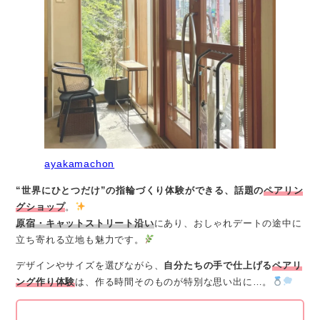
ayakamachon
“世界にひとつだけ”の指輪づくり体験ができる、話題の
ペアリン
グショップ
。
原宿・キャットストリート沿い
にあり、おしゃれデートの途中に
立ち寄れる立地も魅力です。
デザインやサイズを選びながら、
自分たちの手で仕上げる
ペアリ
ング作り体験
は、作る時間そのものが特別な思い出に…。