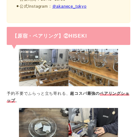
⚫︎公式Instagram：
＠akanece_tokyo
【原宿・ペアリング】②HISEKI
予約不要でふらっと立ち寄れる、
超コスパ最強の
ペアリングショ
ップ
。