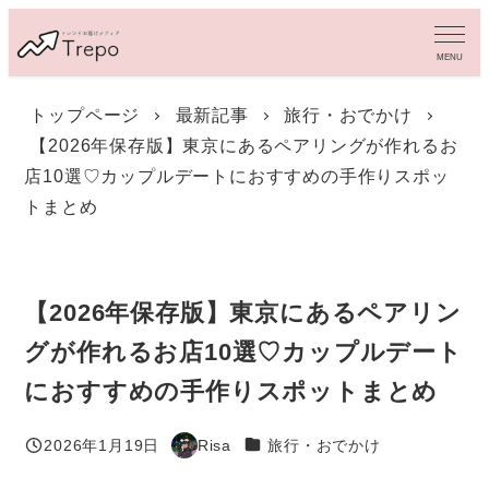
メ
イ
MENU
ン
コ
トップページ
最新記事
旅行・おでかけ
ン
【2026年保存版】東京にあるペアリングが作れるお
テ
ン
店10選♡カップルデートにおすすめの手作りスポッ
ツ
トまとめ
へ
移
動
【2026年保存版】東京にあるペアリン
グが作れるお店10選♡カップルデート
におすすめの手作りスポットまとめ
カテゴリー
2026年1月19日
Risa
旅行・おでかけ
投稿日
著
者