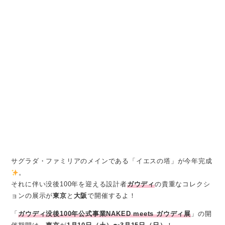
サグラダ・ファミリアのメインである「イエスの塔」が今年完成
。
それに伴い没後100年を迎える設計者
ガウディ
の貴重なコレクシ
ョンの展示が
東京
と
大阪
で開催するよ！
「
ガウディ没後100年公式事業NAKED meets ガウディ展
」の開