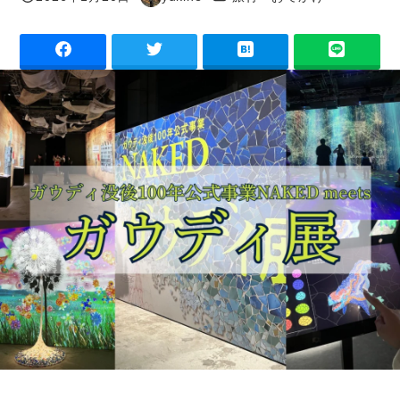
投稿日
著
者