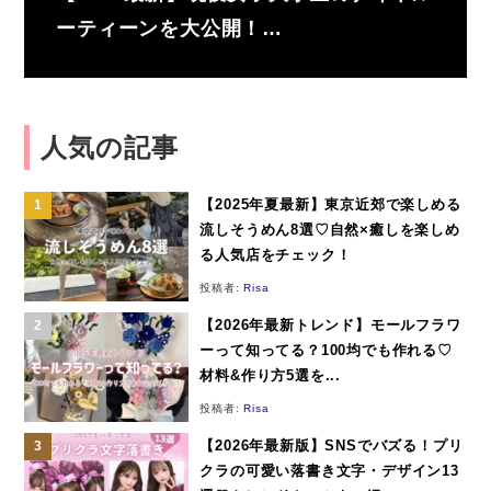
ーティーンを大公開！…
人気の記事
【2025年夏最新】東京近郊で楽しめる
流しそうめん8選♡自然×癒しを楽しめ
る人気店をチェック！
投稿者:
Risa
【2026年最新トレンド】モールフラワ
ーって知ってる？100均でも作れる♡
材料&作り方5選を...
投稿者:
Risa
【2026年最新版】SNSでバズる！プリ
クラの可愛い落書き文字・デザイン13