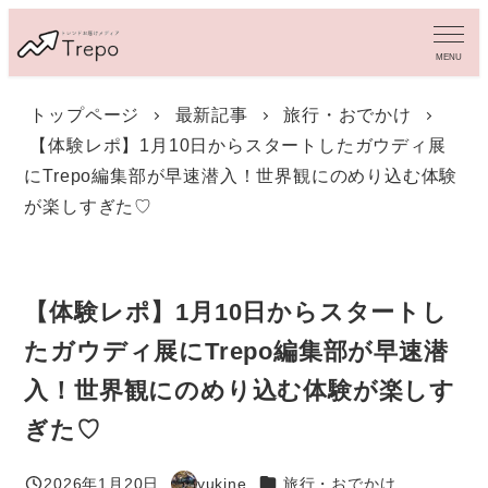
メ
イ
MENU
ン
コ
トップページ
最新記事
旅行・おでかけ
ン
【体験レポ】1月10日からスタートしたガウディ展
テ
ン
にTrepo編集部が早速潜入！世界観にのめり込む体験
ツ
が楽しすぎた♡
へ
移
動
【体験レポ】1月10日からスタートし
たガウディ展にTrepo編集部が早速潜
入！世界観にのめり込む体験が楽しす
ぎた♡
カテゴリー
2026年1月20日
yukine
旅行・おでかけ