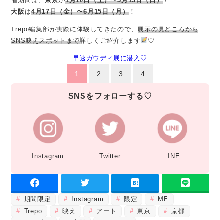
催期間は、
東京
が
1月10日（土）〜3月15日（日）
！
大阪
は
4月17日（金）〜6月15日（月）
！
Trepo編集部が実際に体験してきたので、
展示の見どころから
SNS映えスポットまで
詳しくご紹介します
♡
早速ガウディ展に潜入♡
1
2
3
4
SNSをフォローする♡
Instagram
Twitter
LINE
期間限定
Instagram
限定
ME
Trepo
映え
アート
東京
京都