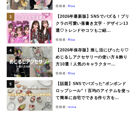
投稿者:
Risa
【2026年最新版】SNSでバズる！プリ
クラの可愛い落書き文字・デザイン13
選♡トレンドやコツもご紹...
投稿者:
Risa
【2026年保存版】推し活にぴったり♡
めじるしアクセサリーの使い方＆飾り
方10選！人気のキャラクター...
投稿者:
Risa
【話題】SNSでバズった“ボンボンド
ロップシール”！百均のアイテムを使っ
て簡単に自宅でできる作り方を...
投稿者:
reina