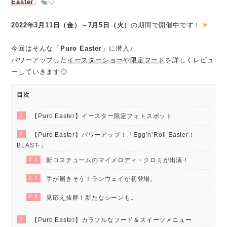
Easter
」
♡
2022年3月11日（金）～7月5日（火）
の期間で開催中です！
今回はそんな「
Puro Easter
」に潜入♩
パワーアップした
イースターショー
や
限定フード
を詳しくレビュ
ーしていきます◎
目次
1
【Puro Easter】イースター限定フォトスポット
2
【Puro Easter】パワーアップ！「Egg’n’Roll Easter！-
BLAST-」
2.1
新コスチュームのマイメロディ・クロミが出演！
2.2
手が届きそう！ランウェイが初登場。
2.3
見応え抜群！新たなシーンも。
3
【Puro Easter】カラフルなフード＆スイーツメニュー