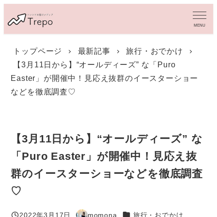
メ
イ
MENU
ン
コ
トップページ
最新記事
旅行・おでかけ
ン
【3月11日から】“オールディーズ” な「Puro
テ
ン
Easter」が開催中！見応え抜群のイースターショー
ツ
などを徹底調査♡
へ
移
動
【3月11日から】“オールディーズ” な
「Puro Easter」が開催中！見応え抜
群のイースターショーなどを徹底調査
♡
カテゴリー
2022年3月17日
momona
旅行・おでかけ