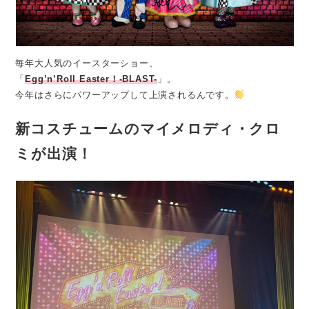
毎年大人気のイースターショー、
「
Egg’n’Roll Easter！-BLAST-
」。
今年はさらにパワーアップして上演されるんです。
新コスチュームの
マイメロディ
・
クロ
ミ
が出演！