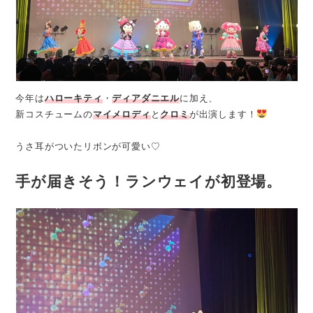
今年は
ハローキティ
・
ディアダニエル
に加え、
新コスチュームの
マイメロディ
と
クロミ
が出演します！
うさ耳がついたリボンが可愛い♡
手が届きそう！ランウェイが初登場。