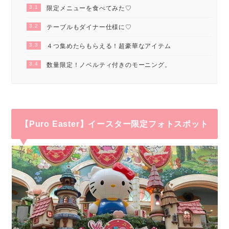
3.1
限定メニューを食べてみた♡
3.2
テーブルもダイナー仕様に♡
3.3
４つ集めたらもらえる！超豪華なアイテム
3.4
数量限定！ノベルティ付きのモーニング。
【Puro Easter】イースター限定フォトスポット