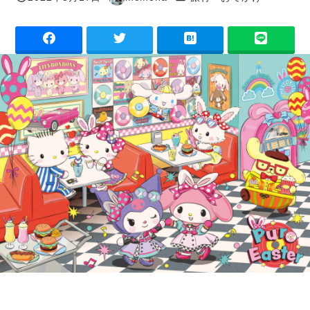
投稿日
著
者