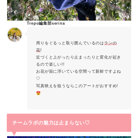
Trepo編集部serina
周りをぐるっと取り囲んでいるのは
ランの
花
!
近づくと上がったり止まったりと変化が起き
るので楽しい!!
お花が宙に浮いている空間って新鮮ですよね
♡
写真映えを狙うならこのアートがおすすめ!
チームラボの魅力は止まらない♡