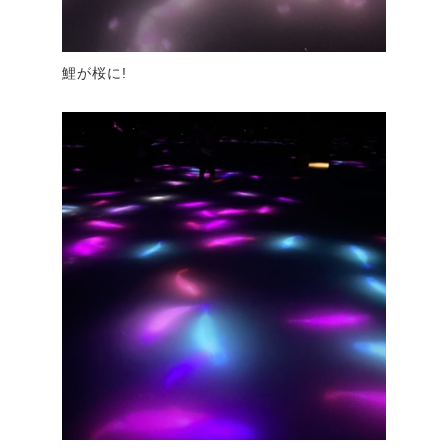
鯉が桜に!