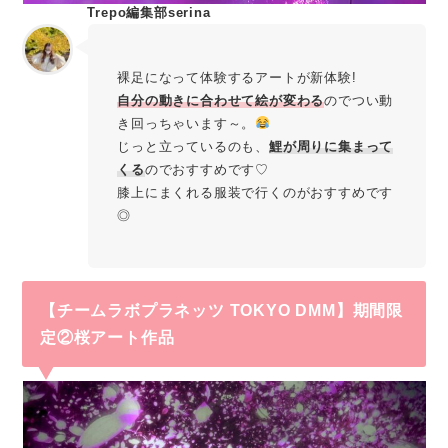
Trepo編集部serina
裸足になって体験するアートが新体験!
自分の動きに合わせて絵が変わる
のでつい動
き回っちゃいます～。
じっと立っているのも、
鯉が周りに集まって
くる
のでおすすめです♡
膝上にまくれる服装で行くのがおすすめです
◎
【チームラボプラネッツ TOKYO DMM】期間限
定②桜アート作品