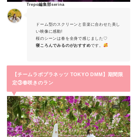
Trepo編集部serina
ドーム型のスクリーンと音楽に合わせた美し
い映像に感動!
桜のシーンは春を全身で感じました♡
寝ころんでみるのがおすすめ
です。
【チームラボプラネッツ TOKYO DMM】期間限
定③春咲きのラン