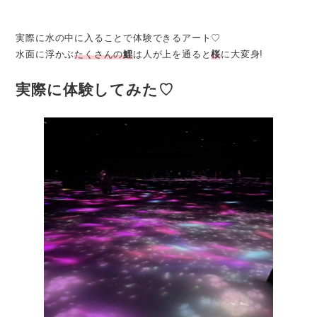
実際に水の中に入ることで体験できるアート♡
水面に浮かぶ
たくさんの
鯉
は人が上を通ると
桜
に大変身!
実際に体験してみた♡