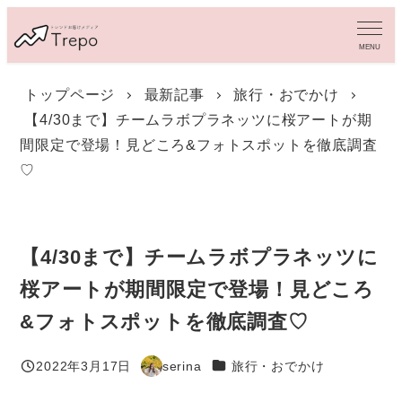
メ
イ
MENU
ン
コ
トップページ
最新記事
旅行・おでかけ
ン
【4/30まで】チームラボプラネッツに桜アートが期
テ
ン
間限定で登場！見どころ&フォトスポットを徹底調査
ツ
♡
へ
移
動
【4/30まで】チームラボプラネッツに
桜アートが期間限定で登場！見どころ
&フォトスポットを徹底調査♡
カテゴリー
2022年3月17日
serina
旅行・おでかけ
投稿日
著
者