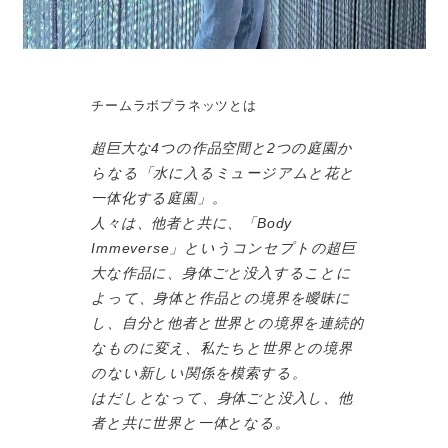
チームラボプラネッツとは
超巨大な4つの作品空間と2つの庭園か
らなる「水に入るミュージアムと花と
一体化する庭園」。
人々は、他者と共に、「Body
Immeverse」というコンセプトの超巨
大な作品に、身体ごと没入することに
よって、身体と作品との境界を曖昧に
し、自分と他者と世界との境界を連続的
なものに変え、私たちと世界との境界
のない新しい関係を模索する。
はだしとなって、身体ごと没入し、他
者と共に世界と一体となる。