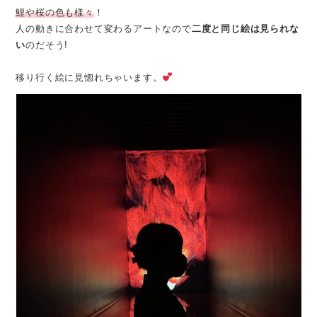
鯉や桜の色も様々
！
人の動きに合わせて変わるアートなので
二度と同じ絵は見られな
い
のだそう!
移り行く絵に見惚れちゃいます。