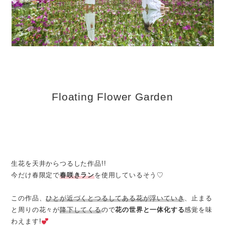
Floating Flower Garden
生花を天井からつるした作品!!
今だけ春限定で
春咲きラン
を使用しているそう♡
この作品、
ひとが近づくとつるしてある花が浮いていき
、止まる
と周りの花々が
降下してくる
ので
花の世界と一体化する
感覚を味
わえます!