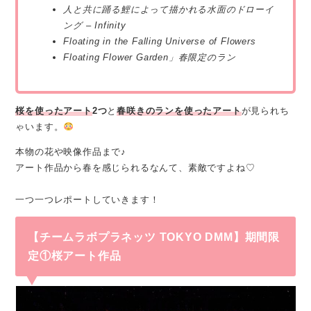
人と共に踊る鯉によって描かれる水面のドローイ
ング – Infinity
Floating in the Falling Universe of Flowers
Floating Flower Garden」春限定のラン
桜を使ったアート
2つ
と
春咲きのランを使ったアート
が見られち
ゃいます。
本物の花や映像作品まで♪
アート作品から春を感じられるなんて、素敵ですよね♡
一つ一つレポートしていきます！
【チームラボプラネッツ TOKYO DMM】期間限
定①桜アート作品