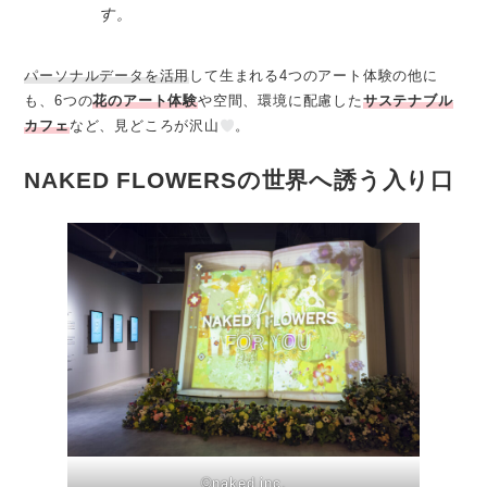
す。
パーソナルデータを活用
して生まれる4つのアート体験の他に
も、6つの
花のアート体験
や空間、環境に配慮した
サステナブル
カフェ
など、見どころが沢山
。
NAKED FLOWERSの世界へ誘う入り口
©︎naked inc.