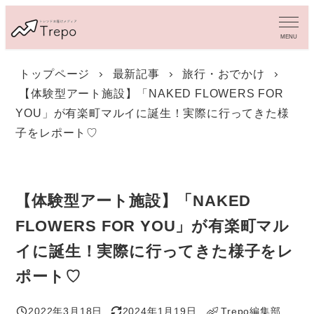
メ
イ
MENU
ン
コ
トップページ
最新記事
旅行・おでかけ
ン
【体験型アート施設】「NAKED FLOWERS FOR
テ
ン
YOU」が有楽町マルイに誕生！実際に行ってきた様
ツ
子をレポート♡
へ
移
動
【体験型アート施設】「NAKED
FLOWERS FOR YOU」が有楽町マル
イに誕生！実際に行ってきた様子をレ
ポート♡
2022年3月18日
2024年1月19日
Trepo編集部