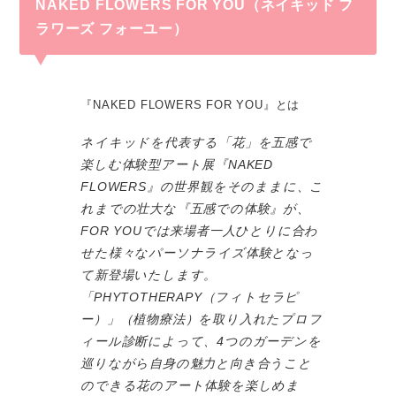
NAKED FLOWERS FOR YOU（ネイキッド フ
ラワーズ フォーユー）
『NAKED FLOWERS FOR YOU』とは
ネイキッドを代表する「花」を五感で
楽しむ体験型アート展『NAKED
FLOWERS』の世界観をそのままに、こ
れまでの壮大な『五感での体験』が、
FOR YOUでは来場者一人ひとりに合わ
せた様々なパーソナライズ体験となっ
て新登場いたします。
「PHYTOTHERAPY（フィトセラピ
ー）」（植物療法）を取り入れたプロフ
ィール診断によって、4つのガーデンを
巡りながら自身の魅力と向き合うこと
のできる花のアート体験を楽しめま