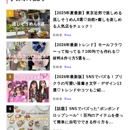
【2025年夏最新】東京近郊で楽しめる
流しそうめん8選♡自然×癒しを楽しめ
る人気店をチェック！
投稿者:
Risa
【2026年最新トレンド】モールフラワ
ーって知ってる？100均でも作れる♡
材料&作り方5選を...
投稿者:
Risa
【2026年最新版】SNSでバズる！プリ
クラの可愛い落書き文字・デザイン13
選♡トレンドやコツもご紹...
投稿者:
Risa
【話題】SNSでバズった“ボンボンド
ロップシール”！百均のアイテムを使っ
て簡単に自宅でできる作り方を...