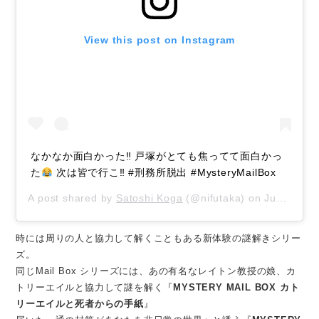
View this post on Instagram
なかなか面白かった‼︎ 戸塚がとても焦ってて面白かっ
た
次は皆で行こ‼︎ #刑務所脱出 #MysteryMailBox
A post shared by
Satoshi Koga
(@nifutaka) on
Jun 12, 2018 at 1:56am PDT
時には周りの人と協力して解くこともある新体験の謎解きシリー
ズ。
同じMail Box シリーズには、あの有名なレイトン教授の娘、カ
トリーエイルと協力して謎を解く『
MYSTERY MAIL BOX カト
リーエイルと死者からの手紙
』