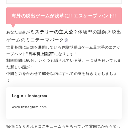
海外の脱出ゲームが浅草に‼ エスケープ ハント‼
ミステリーの主人公
？体験型の謎解き脱出
あなた自身が
ゲームのミニテーマパーク
世界各国に店舗を展開している体験型脱出ゲーム最大手のエスケ
ープハント
“日本初上陸店”
になります！
制限時間は60分。いくつも隠されている謎。一つ謎を解いてもま
た新しい謎が！
仲間と力を合わせて60分以内にすべての謎を解き明かしましょ
う！
Login • Instagram
www.instagram.com
探偵になりきれるコスチュームもそろっていて雰囲気からも楽し