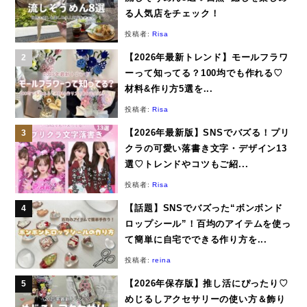
る人気店をチェック！
投稿者:
Risa
【2026年最新トレンド】モールフラワ
ーって知ってる？100均でも作れる♡
材料&作り方5選を...
投稿者:
Risa
【2026年最新版】SNSでバズる！プリ
クラの可愛い落書き文字・デザイン13
選♡トレンドやコツもご紹...
投稿者:
Risa
【話題】SNSでバズった“ボンボンド
ロップシール”！百均のアイテムを使っ
て簡単に自宅でできる作り方を...
投稿者:
reina
【2026年保存版】推し活にぴったり♡
めじるしアクセサリーの使い方＆飾り