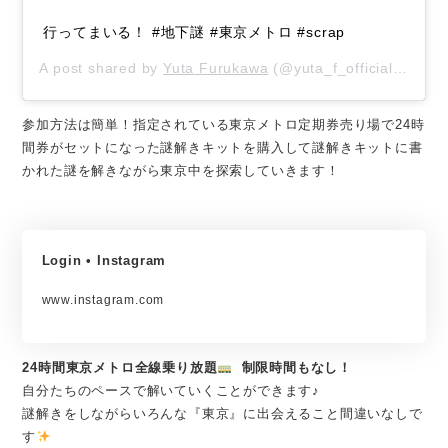
行ってまいる！ #地下謎 #東京メトロ #scrap
A post shared by
Yuta Furukawa
(@yuta_f_official) on
Oc
参加方法は簡単！指定されている東京メトロ定期券売り場で24時
間券がセットになった謎解きキットを購入して謎解きキットに書
かれた謎を解きながら東京中を探索していきます！
Login • Instagram
www.instagram.com
24時間東京メトロ全線乗り放題
制限時間もなし！
自分たちのペースで解いていくことができます♪
謎解きをしながらいろんな『東京』に出会えること間違いなしで
す