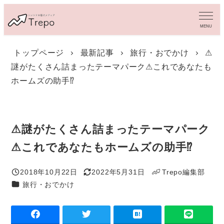
メ
イ
MENU
ン
コ
トップページ
最新記事
旅行・おでかけ
⚠
ン
謎がたくさん詰まったテーマパーク⚠これであなたも
テ
ン
ホームズの助手⁉
ツ
へ
移
動
⚠謎がたくさん詰まったテーマパーク
⚠これであなたもホームズの助手⁉
2018年10月22日
2022年5月31日
Trepo編集部
投稿日
更新日
著
カテゴリー
旅行・おでかけ
者