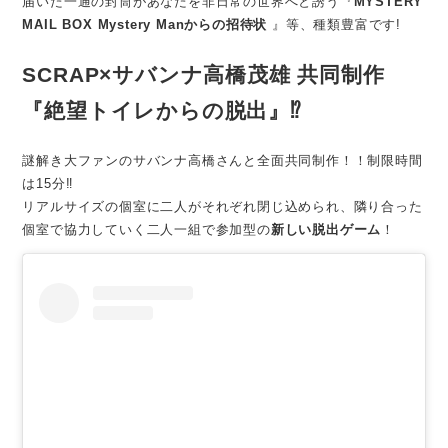
届いた一通の封筒があなたを非日常の世界へと誘う『
MYSTERY
MAIL BOX Mystery Manからの招待状
』等、種類豊富です!
SCRAP×サバンナ高橋茂雄 共同制作
『絶望トイレからの脱出』⁉
謎解き大ファンのサバンナ高橋さんと全面共同制作！！制限時間
は15分‼
リアルサイズの個室に二人がそれぞれ閉じ込められ、隣り合った
個室で協力していく二人一組で参加型の
新しい脱出ゲーム
！