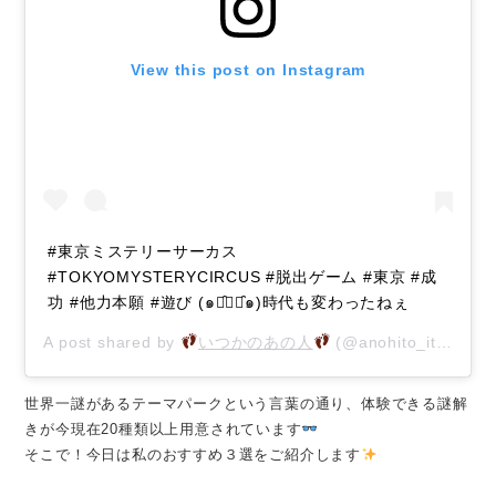
View this post on Instagram
#東京ミステリーサーカス
#TOKYOMYSTERYCIRCUS #脱出ゲーム #東京 #成
功 #他力本願 #遊び (๑･̑◡･̑๑)時代も変わったねぇ
A post shared by
いつかのあの人
(@anohito_itsukano) on
世界一謎があるテーマパークという言葉の通り、体験できる謎解
きが今現在20種類以上用意されています
そこで！今日は私のおすすめ３選をご紹介します