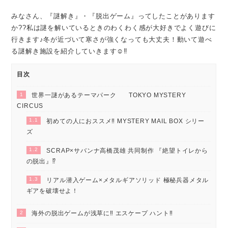
みなさん、『謎解き』・『脱出ゲーム』ってしたことがあります
か??私は謎を解いているときのわくわく感が大好きでよく遊びに
行きます♪冬が近づいて寒さが強くなっても大丈夫！動いて遊べ
る謎解き施設を紹介していきます☺‼
目次
1
世界一謎があるテーマパーク TOKYO MYSTERY
CIRCUS
1.1
初めての人におススメ‼ MYSTERY MAIL BOX シリー
ズ
1.2
SCRAP×サバンナ高橋茂雄 共同制作 『絶望トイレから
の脱出』⁉
1.3
リアル潜入ゲーム×メタルギアソリッド 極秘兵器メタル
ギアを破壊せよ！
2
海外の脱出ゲームが浅草に‼ エスケープ ハント‼